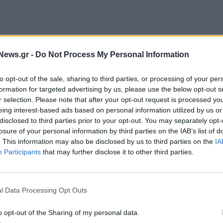
News.gr -
Do Not Process My Personal Information
ε τους στόχους που θέτει: να μειώσει μέσα σε μια
 να αποφευχθούν, από 150.000 τον χρόνο σε
to opt-out of the sale, sharing to third parties, or processing of your per
ποσοστό θνησιμότητας των επτά πιο φονικών
formation for targeted advertising by us, please use the below opt-out s
κεψη με το Ινστιτούτο.
r selection. Please note that after your opt-out request is processed y
eing interest-based ads based on personal information utilized by us or
disclosed to third parties prior to your opt-out. You may separately opt-
τούς τους καρκίνους που μπορούν να αποφευχθούν
losure of your personal information by third parties on the IAB’s list of
ρήση προϊόντων καπνού.
. This information may also be disclosed by us to third parties on the
IA
Participants
that may further disclose it to other third parties.
 Μακρόν τόνισε ότι οι τιμές των τσιγάρων θα
ργηθούν ακόμη περισσότερες περιοχές όπου θα
l Data Processing Opt Outs
o opt-out of the Sharing of my personal data.