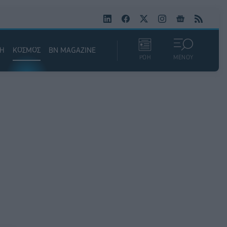
ΚΗ
ΚΟΣΜΟΣ
BN MAGAZINE
ΡΟΗ
ΜΕΝΟΥ