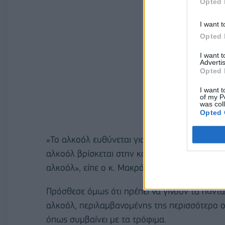
Opted 
I want t
Opted 
I want 
Advertis
Opted 
I want t
of my P
was col
Opted 
«Το αλκοόλ ευθύνεται για το ένα πέμπτο των
αλκοόλ βρίσκεται στην καρδιά των παραδόσεώ
αλκοόλ», είπε ο κ. Μακρόν.
Πρόσθεσε όμως ότι πρέπει να γίνουν τα πάντ
αλκοόλ, περιλαμβανομένης της περισσότερο ο
όπως συμβαίνει με τα τρόφιμα.