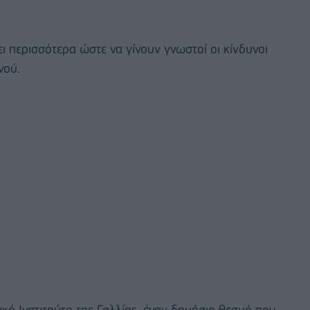
 περισσότερα ώστε να γίνουν γνωστοί οι κίνδυνοι
νού.
ικό Ινστιτούτο της Γαλλίας, έναν δημόσιο θεσμό που