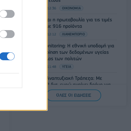
αρχές του έτους
08/08/2026 - 12:36
ΟΙΚΟΝΟΜΙΑ
Διευρύνεται η πρωτοβουλία για τις τιμές
στο ράφι με 916 προϊόντα
08/08/2026 - 12:12
ΛΙΑΝΕΜΠΟΡΙΟ
Health Monitoring: Η εθνική υποδομή για
την αξιοποίηση των δεδομένων υγείας
προς όφελος των πολιτών
08/08/2026 - 11:48
ΥΓΕΙΑ
Ελληνική Αναπτυξιακή Τράπεζα: Με
«προίκα» 2 δισ. ευρώ ανοίγει δρόμο για
δάνεια έως 5 δισ. σε μικρομεσαίες
ΟΛΕΣ ΟΙ ΕΙΔΗΣΕΙΣ
08/08/2026 - 11:22
ΤΡΑΠΕΖΕΣ
5G παντού, 6G στον ορίζοντα: Πού
βρίσκεται η Ελλάδα στη μεγάλη
τεχνολογική μετάβαση