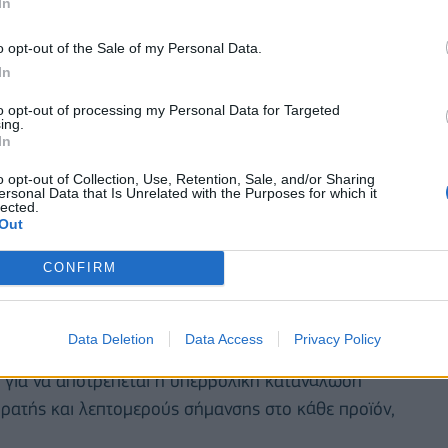
In
o opt-out of the Sale of my Personal Data.
In
to opt-out of processing my Personal Data for Targeted
ing.
In
o opt-out of Collection, Use, Retention, Sale, and/or Sharing
ersonal Data that Is Unrelated with the Purposes for which it
lected.
Out
CONFIRM
 καρκίνων που μπορούν να αποφευχθούν. Φυσικά το
ν μας, δεν στοχεύουμε σε μια κοινωνία χωρίς
Data Deletion
Data Access
Privacy Policy
α για να αποτρέπεται η υπερβολική κατανάλωση
ρατής και λεπτομερούς σήμανσης στο κάθε προϊόν,