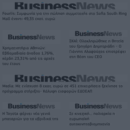
Fourlis: Συμφωνία για την πώληση συμμετοχής στο Sofia South Ring
Mall έναντι 49,35 εκατ. ευρώ
ΣΚΑΪ: Ολοκληρώθηκε η θητεία
του Γρηγόρη Δημητριάδη - Ο
Χρηματιστήριο Αθηνών:
Γιάννης Αλαφούζος επιστρέφει
Εβδομαδιαία άνοδος 1,76%,
στη θέση του CEO
κέρδη 23,31% από τις αρχές
του έτους
Media: Με ενίσχυση 8 εκατ. ευρώ σε 451 επιχειρήσεις ξεκίνησε το
πρόγραμμα στήριξης- Κάλυψη εισφορών ΕΔΟΕΑΠ
Η Toyota φέρνει νέα γενιά
Σε κινεζική… πολιορκία η
μπαταριών για τα υβριδικά της
ευρωπαϊκή
αυτοκινητοβιομηχανία