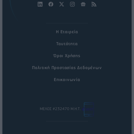
Η Εταιρεία
Ταυτότητα
Όροι Χρήσης
Πολιτική Προστασίας Δεδομένων
Επικοινωνία
ΜΕΛΟΣ #232470 Μ.Η.Τ.