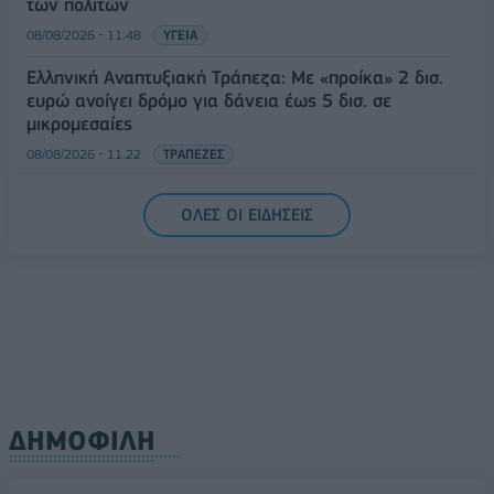
των πολιτών
08/08/2026 - 11:48
ΥΓΕΙΑ
Ελληνική Αναπτυξιακή Τράπεζα: Με «προίκα» 2 δισ.
ευρώ ανοίγει δρόμο για δάνεια έως 5 δισ. σε
μικρομεσαίες
08/08/2026 - 11:22
ΤΡΑΠΕΖΕΣ
5G παντού, 6G στον ορίζοντα: Πού βρίσκεται η
ΟΛΕΣ ΟΙ ΕΙΔΗΣΕΙΣ
Ελλάδα στη μεγάλη τεχνολογική μετάβαση
08/08/2026 - 10:54
ΤΕΧΝΟΛΟΓΙΑ
ΔΗΜΟΦΙΛΗ