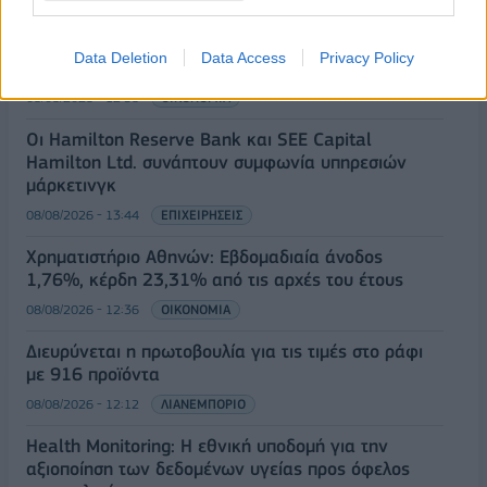
08/08/2026 - 13:21
ΤΟΥΡΙΣΜΟΣ
Υπουργείο Εργασίας: Ο “χάρτης” των πληρωμών
Data Deletion
Data Access
Privacy Policy
από τον e-ΕΦΚΑ και τη ΔΥΠΑ έως τις 14 Αυγούστου
08/08/2026 - 12:58
ΟΙΚΟΝΟΜΙΑ
Οι Hamilton Reserve Bank και SEE Capital
Hamilton Ltd. συνάπτουν συμφωνία υπηρεσιών
μάρκετινγκ
08/08/2026 - 13:44
ΕΠΙΧΕΙΡΗΣΕΙΣ
Χρηματιστήριο Αθηνών: Εβδομαδιαία άνοδος
1,76%, κέρδη 23,31% από τις αρχές του έτους
08/08/2026 - 12:36
ΟΙΚΟΝΟΜΙΑ
Διευρύνεται η πρωτοβουλία για τις τιμές στο ράφι
με 916 προϊόντα
08/08/2026 - 12:12
ΛΙΑΝΕΜΠΟΡΙΟ
Health Monitoring: Η εθνική υποδομή για την
αξιοποίηση των δεδομένων υγείας προς όφελος