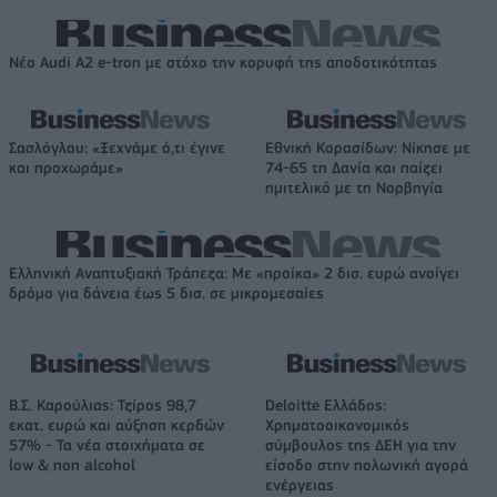
Νέο Audi A2 e-tron με στόχο την κορυφή της αποδοτικότητας
Σασλόγλου: «Ξεχνάμε ό,τι έγινε
Εθνική Κορασίδων: Νίκησε με
και προχωράμε»
74-65 τη Δανία και παίζει
ημιτελικό με τη Νορβηγία
Ελληνική Αναπτυξιακή Τράπεζα: Με «προίκα» 2 δισ. ευρώ ανοίγει
δρόμο για δάνεια έως 5 δισ. σε μικρομεσαίες
Β.Σ. Καρούλιας: Τζίρος 98,7
Deloitte Ελλάδος:
εκατ. ευρώ και αύξηση κερδών
Χρηματοοικονομικός
57% - Τα νέα στοιχήματα σε
σύμβουλος της ΔΕΗ για την
low & non alcohol
είσοδο στην πολωνική αγορά
ενέργειας