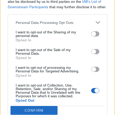
also be disclosed by us to third parties on the
IAB’s List of
Downstream Participants
that may further disclose it to other
third parties.
Personal Data Processing Opt Outs
ΡΟΗ ΕΙΔΗΣΕΩΝ
I want to opt-out of the Sharing of my
personal data.
Opted In
Κορυφώνεται η έξοδος του Αυγούστου – Πάνω από
56.000 επιβάτες αναχωρούν σήμερα από τα
I want to opt-out of the Sale of my
λιμάνια της Αττικής
Personal Data.
Opted In
08/08/2026 - 14:30
ΕΛΛΑΔΑ
I want to opt-out of processing my
Δυτική Αττική: Η επόμενη ημέρα μετά τις πυρκαγιές
Personal Data for Targeted Advertising.
– Τα έργα Antinero και η «μάχη» πριν από τις
Opted In
βροχές
I want to opt-out of Collection, Use,
08/08/2026 - 14:08
ΕΛΛΑΔΑ
Retention, Sale, and/or Sharing of my
Personal Data that Is Unrelated with the
Purposes for which it was collected.
Ειδικό Χωροταξικό για τον Τουρισμό: Οι νέοι
Opted Out
κανόνες για επενδύσεις, νησιά και προορισμούς υπό
πίεση
CONFIRM