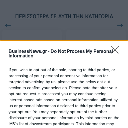
ΠΕΡΙΣΣΌΤΕΡΑ ΣΕ ΑΥΤΉ ΤΗΝ ΚΑΤΗΓΟΡΊΑ
BusinessNews.gr -
Do Not Process My Personal
Information
Ισπανία: Ένας ανήλικος το
Casino Group: Στη Lidl 27
πρώτο θύμα του καύσωνα
καταστήματα του Ομίλου
If you wish to opt-out of the sale, sharing to third parties, or
28/06/2019 - 03:00
28/06/2019 - 03:00
processing of your personal or sensitive information for
targeted advertising by us, please use the below opt-out
section to confirm your selection. Please note that after your
opt-out request is processed you may continue seeing
interest-based ads based on personal information utilized by
us or personal information disclosed to third parties prior to
your opt-out. You may separately opt-out of the further
disclosure of your personal information by third parties on the
IAB’s list of downstream participants. This information may