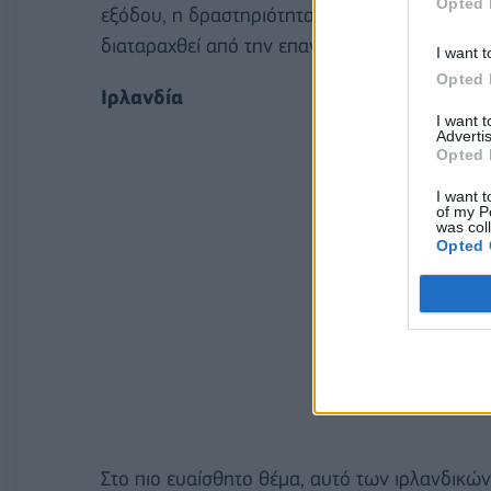
Opted 
εξόδου, η δραστηριότητα χιλιάδων ευρωπαϊκ
διαταραχθεί από την επαναφορά τελωνειακών
I want t
Opted 
Ιρλανδία
I want 
Advertis
Opted 
I want t
of my P
was col
Opted 
Στο πιο ευαίσθητο θέμα, αυτό των ιρλανδικώ