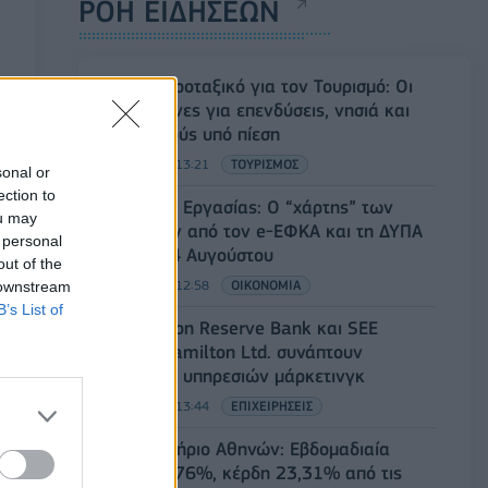
ΡΟΗ ΕΙΔΗΣΕΩΝ
Ειδικό Χωροταξικό για τον Τουρισμό: Οι
νέοι κανόνες για επενδύσεις, νησιά και
προορισμούς υπό πίεση
08/08/2026 - 13:21
ΤΟΥΡΙΣΜΟΣ
sonal or
ection to
Υπουργείο Εργασίας: Ο “χάρτης” των
ou may
πληρωμών από τον e-ΕΦΚΑ και τη ΔΥΠΑ
 personal
έως τις 14 Αυγούστου
out of the
08/08/2026 - 12:58
ΟΙΚΟΝΟΜΙΑ
 downstream
B’s List of
Οι Hamilton Reserve Bank και SEE
Capital Hamilton Ltd. συνάπτουν
συμφωνία υπηρεσιών μάρκετινγκ
08/08/2026 - 13:44
ΕΠΙΧΕΙΡΗΣΕΙΣ
Χρηματιστήριο Αθηνών: Εβδομαδιαία
άνοδος 1,76%, κέρδη 23,31% από τις