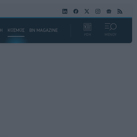
ΚΗ
ΚΟΣΜΟΣ
BN MAGAZINE
ΡΟΗ
ΜΕΝΟΥ