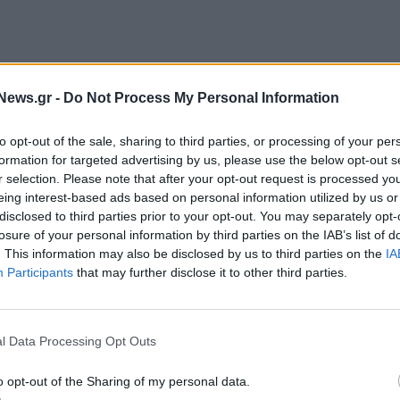
News.gr -
Do Not Process My Personal Information
to opt-out of the sale, sharing to third parties, or processing of your per
formation for targeted advertising by us, please use the below opt-out s
r selection. Please note that after your opt-out request is processed y
eing interest-based ads based on personal information utilized by us or
disclosed to third parties prior to your opt-out. You may separately opt-
losure of your personal information by third parties on the IAB’s list of
. This information may also be disclosed by us to third parties on the
IA
Participants
that may further disclose it to other third parties.
ης ΕΕ εκτίμησαν πως οι διατυπώσεις τους για τους
ούν έως και 50% στην περίπτωση ενός Brexit
l Data Processing Opt Outs
ης «περίπλοκοι υπολογισμοί» αποπληρωμής ΦΠΑ.
o opt-out of the Sharing of my personal data.
τα των επιχειρήσεων», είπε. «Χωρίς συμφωνία