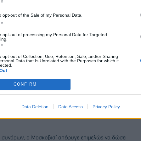
In
ών επιχειρήσεων και Ευρωπαίων ταξιδιωτών θα
 ελέγχων.»
o opt-out of the Sale of my Personal Data.
In
to opt-out of processing my Personal Data for Targeted
ing.
In
o opt-out of Collection, Use, Retention, Sale, and/or Sharing
ersonal Data that Is Unrelated with the Purposes for which it
lected.
Out
CONFIRM
Data Deletion
Data Access
Privacy Policy
ν συνόρων, ο Μοσκοβισί απέφυγε επιμελώς να δώσει