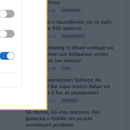
αρχές του έτους
08/08/2026 - 12:36
ΟΙΚΟΝΟΜΙΑ
Διευρύνεται η πρωτοβουλία για τις τιμές
στο ράφι με 916 προϊόντα
08/08/2026 - 12:12
ΛΙΑΝΕΜΠΟΡΙΟ
Health Monitoring: Η εθνική υποδομή για
την αξιοποίηση των δεδομένων υγείας
προς όφελος των πολιτών
08/08/2026 - 11:48
ΥΓΕΙΑ
Ελληνική Αναπτυξιακή Τράπεζα: Με
«προίκα» 2 δισ. ευρώ ανοίγει δρόμο για
δάνεια έως 5 δισ. σε μικρομεσαίες
08/08/2026 - 11:22
ΤΡΑΠΕΖΕΣ
5G παντού, 6G στον ορίζοντα: Πού
βρίσκεται η Ελλάδα στη μεγάλη
τεχνολογική μετάβαση