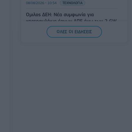
08/08/2026 - 10:54
ΤΕΧΝΟΛΟΓΙΑ
Όμιλος ΔΕΗ: Νέα συμφωνία για
χαρτοφυλάκιο έργων ΑΠΕ άνω των 2 GW
σε Πολωνία και Ουγγαρία
ΟΛΕΣ ΟΙ ΕΙΔΗΣΕΙΣ
08/08/2026 - 10:26
ΕΝΕΡΓΕΙΑ
ΣΚΑΪ: Ολοκληρώθηκε η θητεία του
Γρηγόρη Δημητριάδη - Ο Γιάννης
Αλαφούζος επιστρέφει στη θέση του CEO
08/08/2026 - 10:02
MEDIA