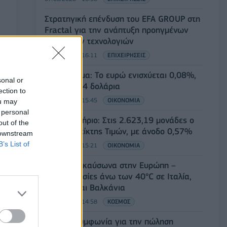
Στρατηγική επένδυση του EFA GROUP στη
Fractal για την ανάπτυξη προηγμένων
αμυντικών τεχνολογιών
07/08/2026 - 16:11
ΕΠΙΧΕΙΡΗΣΕΙΣ
Συνάλλαγμα: Το ευρώ ενισχύεται 0,08%,
sonal or
στα 1,1534 δολάρια
ection to
07/08/2026 - 15:45
ΟΙΚΟΝΟΜΙΑ
ou may
 personal
Χρηματιστήριο: Στις 2.623,19 μονάδες ο
out of the
Γενικός Δείκτης Τιμών, με άνοδο 0,57%
 downstream
B’s List of
07/08/2026 - 15:21
ΟΙΚΟΝΟΜΙΑ
Νέο κύμα καύσωνα στην Ευρώπη –
Θερμοκρασίες άνω των 40°C σε Ιταλία,
Ισπανία και Βαλκάνια
07/08/2026 - 14:58
ΚΟΣΜΟΣ
Fourlis: Συμφωνία για την πώληση