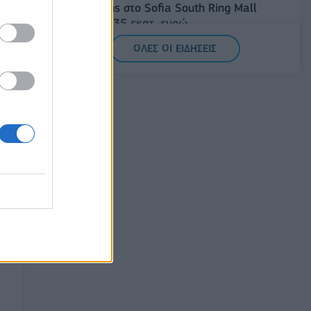
συμμετοχής στο Sofia South Ring Mall
έναντι 49,35 εκατ. ευρώ
07/08/2026 - 14:39
ΕΠΙΧΕΙΡΗΣΕΙΣ
ΟΛΕΣ ΟΙ ΕΙΔΗΣΕΙΣ
ΥΠΠΟ: Επιχορηγήσεις 1.106.000 ευρώ για
την ενίσχυση των Πολυθεματικών
Φεστιβάλ σε όλη την Ελλάδα
07/08/2026 - 14:34
ΟΙΚΟΝΟΜΙΑ