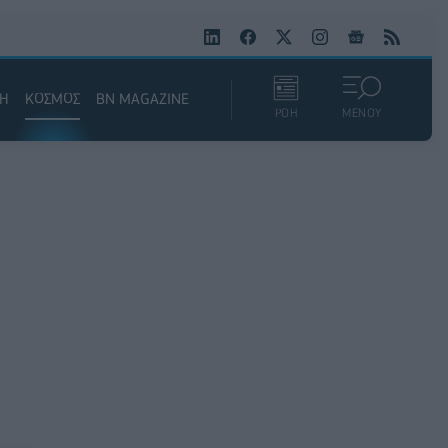
ΚΗ
ΚΟΣΜΟΣ
BN MAGAZINE
ΡΟΗ
ΜΕΝΟΥ