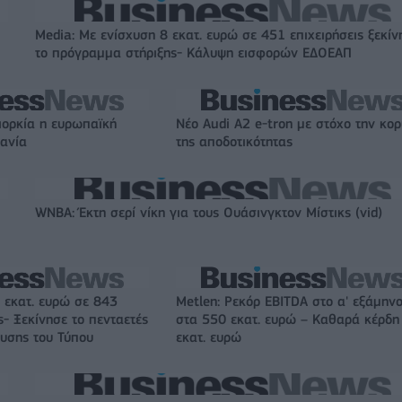
Media: Με ενίσχυση 8 εκατ. ευρώ σε 451 επιχειρήσεις ξεκίν
το πρόγραμμα στήριξης- Κάλυψη εισφορών ΕΔΟΕΑΠ
ιορκία η ευρωπαϊκή
Νέο Audi A2 e-tron με στόχο την κο
χανία
της αποδοτικότητας
WNBA: Έκτη σερί νίκη για τους Ουάσινγκτον Μίστικς (vid)
 εκατ. ευρώ σε 843
Metlen: Ρεκόρ EBITDA στο α' εξάμηνο
- Ξεκίνησε το πενταετές
στα 550 εκατ. ευρώ – Καθαρά κέρδη
υσης του Τύπου
εκατ. ευρώ