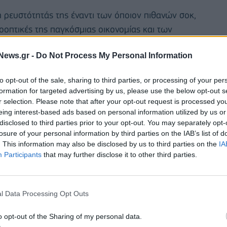
η ρευστότητάς της έναντι των όποιον πιθανών σοκ,
οοπτικές της παγκόσμιας οικονομίας και των
με την επερχόμενη περίοδο παραμένουν ανέπαφοι»,
News.gr -
Do Not Process My Personal Information
to opt-out of the sale, sharing to third parties, or processing of your per
formation for targeted advertising by us, please use the below opt-out s
r selection. Please note that after your opt-out request is processed y
eing interest-based ads based on personal information utilized by us or
disclosed to third parties prior to your opt-out. You may separately opt-
losure of your personal information by third parties on the IAB’s list of
. This information may also be disclosed by us to third parties on the
IA
Participants
that may further disclose it to other third parties.
l Data Processing Opt Outs
o opt-out of the Sharing of my personal data.