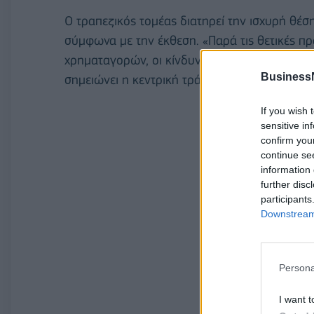
Ο τραπεζικός τομέας διατηρεί την ισχυρή θέσ
σύμφωνα με την έκθεση. «Παρά τις θετικές πρ
χρηματαγορών, οι κίνδυνοι που σχετίζονται 
Business
σημειώνει η κεντρική τράπεζα.
If you wish 
sensitive in
confirm you
continue se
information 
further disc
participants
Downstream 
Persona
I want t