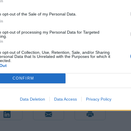
In
ν προηγμένων χωρών, οι παγκόσμιοι γεωπολιτικοί
ρωζώνη είναι μεταξύ των πιθανών παραγόντων
o opt-out of the Sale of my Personal Data.
τημα. Ωστόσο, εκτιμάται πως ο τραπεζικός κλάδος
In
ι τέτοιων ρίσκων, χάρη στην ισχυρή κεφαλαιακή του
to opt-out of processing my Personal Data for Targeted
εργητικού και του επαρκούς επιπέδου ρευστότητας»,
ing.
In
o opt-out of Collection, Use, Retention, Sale, and/or Sharing
ersonal Data that Is Unrelated with the Purposes for which it
lected.
Out
CONFIRM
Data Deletion
Data Access
Privacy Policy