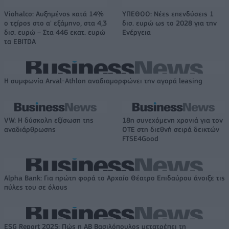
Viohalco: Αυξημένος κατά 14%
ΥΠΕΘΟΟ: Νέες επενδύσεις 1
ο τζίρος στο α' εξάμηνο, στα 4,3
δισ. ευρώ ως το 2028 για την
δισ. ευρώ – Στα 446 εκατ. ευρώ
Ενέργεια
τα EBITDA
Η συμφωνία Arval-Athlon αναδιαμορφώνει την αγορά leasing
VW: Η δύσκολη εξίσωση της
18η συνεχόμενη χρονιά για τον
αναδιάρθρωσης
ΟΤΕ στη διεθνή σειρά δεικτών
FTSE4Good
Alpha Bank: Για πρώτη φορά το Αρχαίο Θέατρο Επιδαύρου άνοιξε τις
πύλες του σε όλους
ESG Report 2025: Πώς η ΑΒ Βασιλόπουλος μετατρέπει τη