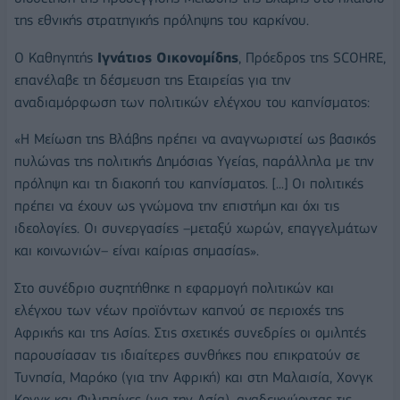
της εθνικής στρατηγικής πρόληψης του καρκίνου.
Ο Καθηγητής
Ιγνάτιος Οικονομίδης
, Πρόεδρος της SCOHRE,
επανέλαβε τη δέσμευση της Εταιρείας για την
αναδιαμόρφωση των πολιτικών ελέγχου του καπνίσματος:
«Η Μείωση της Βλάβης πρέπει να αναγνωριστεί ως βασικός
πυλώνας της πολιτικής Δημόσιας Υγείας, παράλληλα με την
πρόληψη και τη διακοπή του καπνίσματος. [...] Οι πολιτικές
πρέπει να έχουν ως γνώμονα την επιστήμη και όχι τις
ιδεολογίες. Οι συνεργασίες –μεταξύ χωρών, επαγγελμάτων
και κοινωνιών– είναι καίριας σημασίας».
Στο συνέδριο συζητήθηκε η εφαρμογή πολιτικών και
ελέγχου των νέων προϊόντων καπνού σε περιοχές της
Αφρικής και της Ασίας. Στις σχετικές συνεδρίες οι ομιλητές
παρουσίασαν τις ιδιαίτερες συνθήκες που επικρατούν σε
Τυνησία, Μαρόκο (για την Αφρική) και στη Μαλαισία, Χονγκ
Κονγκ και Φιλιππίνες (για την Ασία), αναδεικνύοντας τις