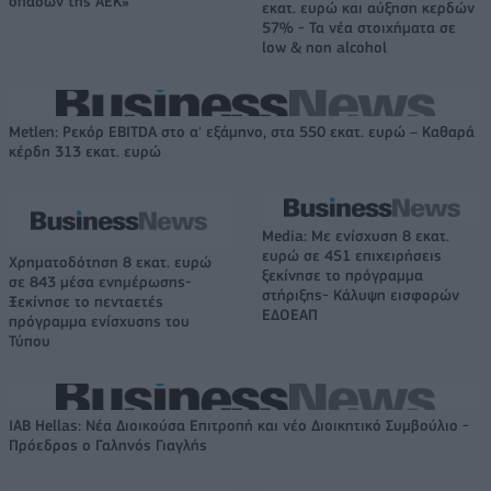
οπαδών της ΑΕΚ»
εκατ. ευρώ και αύξηση κερδών
57% - Τα νέα στοιχήματα σε
low & non alcohol
Metlen: Ρεκόρ EBITDA στο α' εξάμηνο, στα 550 εκατ. ευρώ – Καθαρά
κέρδη 313 εκατ. ευρώ
Media: Με ενίσχυση 8 εκατ.
ευρώ σε 451 επιχειρήσεις
Χρηματοδότηση 8 εκατ. ευρώ
ξεκίνησε το πρόγραμμα
σε 843 μέσα ενημέρωσης-
στήριξης- Κάλυψη εισφορών
Ξεκίνησε το πενταετές
ΕΔΟΕΑΠ
πρόγραμμα ενίσχυσης του
Τύπου
IAB Hellas: Νέα Διοικούσα Επιτροπή και νέο Διοικητικό Συμβούλιο -
Πρόεδρος ο Γαληνός Γιαγλής