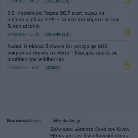
06/08/2026 - 08:23
ΕΠΙΧΕΙΡΗΣΕΙΣ
Β.Σ. Καρούλιας: Τζίρος 98,7 εκατ. ευρώ και
αύξηση κερδών 57% - Τα νέα στοιχήματα σε low
& non alcohol
06/08/2026 - 11:48
ΕΠΙΧΕΙΡΗΣΕΙΣ
Ρωσία: Η Μόσχα δηλώνει ότι κατέρριψε 605
ουκρανικά drones τη νύχτα - Ελαφρές ζημιές σε
αποθήκη της Wildberries
06/08/2026 - 10:30
ΚΟΣΜΟΣ
allstarbasket.gr
Ζαλγκίρις: «Αποκτά ξανά τον Κίναν
Έβανς και τον δίνει δανεικό στους