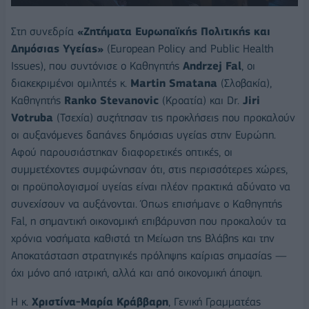
Στη συνεδρία
«Ζητήματα Ευρωπαϊκής Πολιτικής και
Δημόσιας Υγείας»
(European Policy and Public Health
Issues), που συντόνισε ο Καθηγητής
Andrzej Fal
, οι
διακεκριμένοι ομιλητές κ.
Martin Smatana
(Σλοβακία),
Καθηγητής
Ranko Stevanovic
(Κροατία) και Dr.
Jiri
Votruba
(Τσεχία) συζήτησαν τις προκλήσεις που προκαλούν
οι αυξανόμενες δαπάνες δημόσιας υγείας στην Ευρώπη.
Αφού παρουσιάστηκαν διαφορετικές οπτικές, οι
συμμετέχοντες συμφώνησαν ότι, στις περισσότερες χώρες,
οι προϋπολογισμοί υγείας είναι πλέον πρακτικά αδύνατο να
συνεχίσουν να αυξάνονται. Όπως επισήμανε ο Καθηγητής
Fal, η σημαντική οικονομική επιβάρυνση που προκαλούν τα
χρόνια νοσήματα καθιστά τη Μείωση της Βλάβης και την
Αποκατάσταση στρατηγικές πρόληψης καίριας σημασίας —
όχι μόνο από ιατρική, αλλά και από οικονομική άποψη.
Η κ.
Χριστίνα-Μαρία Κράββαρη
, Γενική Γραμματέας