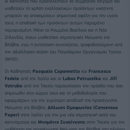
οι καπνιστές που εγκαταλείπουν τα συμβατικά τσιγάρα και
υιοθετούν τη χρήση εναλλακτικών προϊόντων νικοτίνης
μπορούν να αποκομίσουν σημαντικά οφέλη για την υγεία
τους, η αποδοχή των προϊόντων αυτών παραμένει
περιορισμένη. Μόνο το Ηνωμένο Βασίλειο και η Νέα
Ζηλανδία, έχουν υιοθετήσει στρατηγικές Μείωσης της
Βλάβης, ενώ η αντίσταση συνεχίζεται, τροφοδοτούμενη από
την αδιάλλακτη στάση του Παγκόσμιου Οργανισμού Υγείας
(WHO).
Οι Καθηγητές
Pasquale Caponnetto
και
Francesco
Fedele
από την Ιταλία και οι
Lubos Petruzelka
και
Jiří
Votruba
από την Τσεχία παρουσίασαν την πρόοδο που έχει
σημειωθεί στις χώρες τους και τη μεθοδολογία που
εφαρμόζουν για την ευρύτερη αποδοχή της προσέγγισης
Μείωσης της Βλάβης:
Δήλωση Ομοφωνίας (Consensus
Paper)
στην Ιταλία για την μια νέα στρατηγική κατά του
καπνίσματος και
Μνημόνιο Συναίνεσης
στην Τσεχία για την
υιοθέτηση της προσέγγισης Μείωσης της Βλάβης στο πλαίσιο