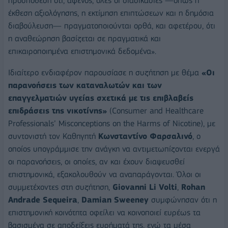
προϋπόθεση ότι, αφενός, όλες οι διαδικασίες —όπως η
έκθεση αξιολόγησης, η εκτίμηση επιπτώσεων και η δημόσια
διαβούλευση— πραγματοποιούνται ορθά, και αφετέρου, ότι
η αναθεώρηση βασίζεται σε πραγματικά και
επικαιροποιημένα επιστημονικά δεδομένα».
Ιδιαίτερο ενδιαφέρον παρουσίασε η συζήτηση με θέμα
«Οι
παρανοήσεις των καταναλωτών και των
επαγγελματιών υγείας σχετικά με τις επιβλαβείς
επιδράσεις της νικοτίνης»
(Consumer and Healthcare
Professionals’ Misconceptions on the Harms of Nicotine), με
συντονιστή τον Καθηγητή
Κωνσταντίνο Φαρσαλινό
, ο
οποίος υπογράμμισε την ανάγκη να αντιμετωπίζονται ενεργά
οι παρανοήσεις, οι οποίες, αν και έχουν διαψευσθεί
επιστημονικά, εξακολουθούν να αναπαράγονται. Όλοι οι
συμμετέχοντες στη συζήτηση,
Giovanni Li Volti
,
Rohan
Andrade Sequeira
,
Damian Sweeney
συμφώνησαν ότι η
επιστημονική κοινότητα οφείλει να κοινοποιεί ευρέως τα
βασισμένα σε αποδείξεις ευρήματά της, ενώ τα μέσα