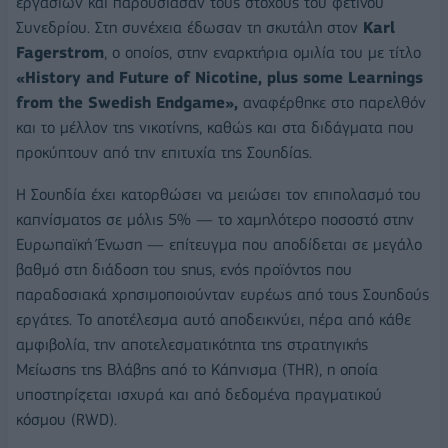
εργασιών και παρουσίασαν τους στόχους του φετινού
Συνεδρίου. Στη συνέχεια έδωσαν τη σκυτάλη στον
Karl
Fagerstrom
, ο οποίος, στην εναρκτήρια ομιλία του με τίτλο
«History and Future of Nicotine, plus some Learnings
from the Swedish Endgame»,
αναφέρθηκε στο παρελθόν
και το μέλλον της νικοτίνης, καθώς και στα διδάγματα που
προκύπτουν από την επιτυχία της Σουηδίας.
Η Σουηδία έχει κατορθώσει να μειώσει τον επιπολασμό του
καπνίσματος σε μόλις 5% — το χαμηλότερο ποσοστό στην
Ευρωπαϊκή Ένωση — επίτευγμα που αποδίδεται σε μεγάλο
βαθμό στη διάδοση του snus, ενός προϊόντος που
παραδοσιακά χρησιμοποιούνταν ευρέως από τους Σουηδούς
εργάτες. Το αποτέλεσμα αυτό αποδεικνύει, πέρα από κάθε
αμφιβολία, την αποτελεσματικότητα της στρατηγικής
Μείωσης της Βλάβης από το Κάπνισμα (THR), η οποία
υποστηρίζεται ισχυρά και από δεδομένα πραγματικού
κόσμου (RWD).