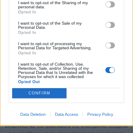
I want to opt-out of the Sharing of my
κινδύνου σε συμπεριφορά χαμηλού κινδύνου».
personal data.
Opted In
Ο
David T. Sweanor
, J.D., συντόνισε μια ιδιαίτερα
I want to opt-out of the Sale of my
ενδιαφέρουσα συζήτηση που εστίασε στη
μείωση της
Personal Data.
εμπιστοσύνης του κοινού προς τις αρχές υγείας
, με
Opted In
έμφαση στη νικοτίνη και τα προϊόντα καπνού. Όπως
I want to opt-out of processing my
ανέφερε, παγκοσμίως η εμπιστοσύνη στις κυβερνήσεις
Personal Data for Targeted Advertising.
Opted In
ανέρχεται μόλις στο 52%, ενώ στις δυτικές φιλελεύθερες
δημοκρατίες το ποσοστό αυτό είναι ακόμη χαμηλότερο.
I want to opt-out of Collection, Use,
Retention, Sale, and/or Sharing of my
Αντίθετα, μια πρόσφατη παγκόσμια μελέτη κατέδειξε ότι η
Personal Data that Is Unrelated with the
συνολική εμπιστοσύνη στην επιστήμη παραμένει υψηλή.
Purposes for which it was collected.
Opted Out
Οι συμμετέχοντες στο πάνελ —
Martin Cullip
,
Filip Tokic
CONFIRM
και
Mary Stamp
— συμφώνησαν ότι η εμπιστοσύνη
χρειάζεται χρόνο για να αναπτυχθεί, ενώ όταν χαθεί, δεν
μπορεί να αποκατασταθεί από τη μία μέρα στην άλλη.
Data Deletion
Data Access
Privacy Policy
Τόνισαν, συνεπώς, τη σημασία της διαφάνειας, της
ειλικρίνειας και της προσήλωσης στα επιστημονικά δεδομένα