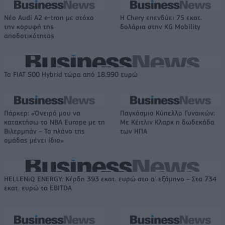
Νέο Audi A2 e-tron με στόχο
Η Chery επενδύει 75 εκατ.
την κορυφή της
δολάρια στην KG Mobility
αποδοτικότητας
Το FIAT 500 Hybrid τώρα από 18.990 ευρώ
Πάρκερ: «Όνειρό μου να
Παγκόσμιο Κύπελλο Γυναικών:
κατακτήσω το ΝΒΑ Europe με τη
Με Κέιτλιν Κλαρκ η δωδεκάδα
Βιλερμπάν – Το πλάνο της
των ΗΠΑ
ομάδας μένει ίδιο»
HELLENiQ ENERGY: Κέρδη 393 εκατ. ευρώ στο α' εξάμηνο – Στα 734
εκατ. ευρώ τα EBITDA