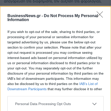
απαγόρευση της διαφήμισης, την αύξηση της φορολογίας,
τον περιορισμό των πωλήσεων προϊόντων καπνού και την
ενίσχυση των προγραμμάτων διακοπής του καπνίσματος.
BusinessNews.gr -
Do Not Process My Personal
Information
Ωστόσο, όπως επισήμανε ο κ. Bates, η σημερινή έμφαση στη
νικοτίνη και στην εξάρτηση από αυτήν έχει απομακρύνει τον
If you wish to opt-out of the sale, sharing to third parties, or
αρχικό στόχο της Σύμβασης — τη μείωση της βλάβης που
processing of your personal or sensitive information for
targeted advertising by us, please use the below opt-out
σχετίζεται με το κάπνισμα. Ο ομιλητής ανέδειξε πέντε
section to confirm your selection. Please note that after your
βασικές παρεκκλίσεις από τον αρχικό σκοπό της FCTC: (1)
opt-out request is processed you may continue seeing
Εσφαλμένες συγκρίσεις κινδύνου μεταξύ συμβατικών
interest-based ads based on personal information utilized by
τσιγάρων και νέων προϊόντων. (2) Υπερβολική έμφαση στη
us or personal information disclosed to third parties prior to
νικοτίνη και στην εξάρτηση. (3) Μονομερής εστίαση στα
your opt-out. You may separately opt-out of the further
άτομα νεαρής ηλικίας. (4) Υπερβολική ενασχόληση με την
disclosure of your personal information by third parties on the
IAB’s list of downstream participants. This information may
καπνοβιομηχανία. (5) Απαγόρευση των εναλλακτικών
also be disclosed by us to third parties on the
IAB’s List of
προϊόντων χαμηλότερου κινδύνου.
Downstream Participants
that may further disclose it to other
third parties.
«Πρέπει να επιστρέψουμε στον αρχικό μας στόχο»,
υπογράμμισε ο κ. Bates. «Η βασική ιδέα είναι να
Personal Data Processing Opt Outs
μετατρέψουμε τη χρήση νικοτίνης από συμπεριφορά υψηλού