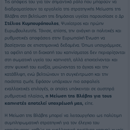
Τις απόψεις του για τον σημαντικό ρόλο που μπορούν να
διαδραματίσουν τα εργαλεία της στρατηγικής Μείωσης της
Βλάβης στη βελτίωση της δημόσιας υγείας παρουσίασε ο Δρ
Στέλιος Κυμπουρόπουλος
, Ψυχίατρος και πρώην
Ευρωβουλευτής. Τόνισε, επίσης, την ανάγκη οι πολιτικές και
ρυθμιστικές αποφάσεις στην Ευρωπαϊκή Ένωση να
βασίζονται σε επιστημονικά δεδομένα. Όπως υπογράμμισε,
τα οφέλη από τη διακοπή του καπνίσματος δεν περιορίζονται
στη σωματική υγεία του καπνιστή, αλλά επεκτείνονται και
στην ψυχική του ευεξία, μειώνοντας το άγχος και την
κατάθλιψη, ενώ βελτιώνουν τη συγκέντρωση και την
ποιότητα ζωής. Εφόσον υπάρχουν πιο ασφαλείς
εναλλακτικές επιλογές, οι οποίες υπόκεινται σε αυστηρά
ρυθμιστικά πλαίσια
, η Μείωση της Βλάβης για τους
καπνιστές αποτελεί
υποχρέωσή μας,
είπε.
Η Μείωση της Βλάβης μπορεί να λειτουργήσει ως πολύτιμη
συμπληρωματική στρατηγική για τον έλεγχο του
καπνίσματος, καθώς τα εναλλακτικά προϊόντα καπνού χωρίς