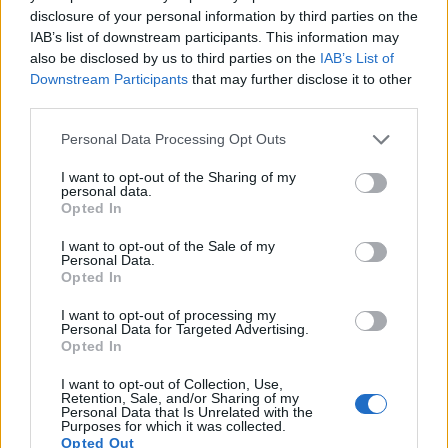
πύλες του σε όλους
disclosure of your personal information by third parties on the
IAB’s list of downstream participants. This information may
also be disclosed by us to third parties on the
IAB’s List of
Downstream Participants
that may further disclose it to other
third parties.
ΠΕΡΙΣΣΌΤΕΡΑ ΣΕ ΑΥΤΉ ΤΗΝ ΚΑΤΗΓΟΡΊΑ
Personal Data Processing Opt Outs
I want to opt-out of the Sharing of my
personal data.
Opted In
I want to opt-out of the Sale of my
Personal Data.
Diorama Fund: Με 25%
ΚΕΕΛΠΝΟ: Νέος πρόεδρος
Opted In
στη φαρμακευτική PharOS
ο Παναγιώτης
I want to opt-out of processing my
Αρκουμανέας
03/10/2019 - 14:09
Personal Data for Targeted Advertising.
Opted In
04/10/2019 - 17:37
I want to opt-out of Collection, Use,
Retention, Sale, and/or Sharing of my
Personal Data that Is Unrelated with the
Purposes for which it was collected.
Opted Out