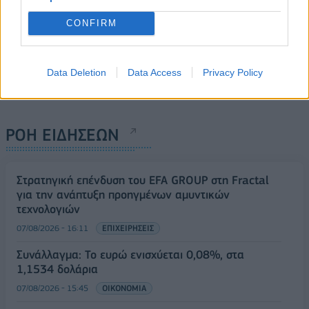
CONFIRM
Data Deletion
Data Access
Privacy Policy
ΡΟΗ ΕΙΔΗΣΕΩΝ
Στρατηγική επένδυση του EFA GROUP στη Fractal
για την ανάπτυξη προηγμένων αμυντικών
τεχνολογιών
07/08/2026 - 16:11
ΕΠΙΧΕΙΡΗΣΕΙΣ
Συνάλλαγμα: Το ευρώ ενισχύεται 0,08%, στα
1,1534 δολάρια
07/08/2026 - 15:45
ΟΙΚΟΝΟΜΙΑ