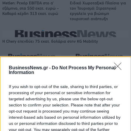
Metlen: Ρεκόρ EBITDA στο α'
Ειδικό Χωροταξικό Πλαίσιο για
εξάμηνο, στα 550 εκατ. ευρώ –
τον Τουρισμό: Στρατηγικό
Καθαρά κέρδη 313 εκατ. ευρώ
εργαλείο για βιώσιμη
τουριστική ανάπτυξη
Η Chery επενδύει 75 εκατ. δολάρια στην KG Mobility
Το FIAT 500 Hybrid τώρα από
Ατρόμητος και Novibet
BusinessNews.gr -
Do Not Process My Personal
18.990 ευρώ
συνεχίζουν μαζί: Ανανέωση της
Information
συνεργασίας τους μέχρι το
2028
If you wish to opt-out of the sale, sharing to third parties, or
processing of your personal or sensitive information for
targeted advertising by us, please use the below opt-out
18η συνεχόμενη χρονιά για τον ΟΤΕ στη διεθνή σειρά δεικτών
section to confirm your selection. Please note that after your
FTSE4Good
opt-out request is processed you may continue seeing
interest-based ads based on personal information utilized by
us or personal information disclosed to third parties prior to
your opt-out. You may separately opt-out of the further
Alpha Bank: Για πρώτη φορά το Αρχαίο Θέατρο Επιδαύρου άνοιξε τις