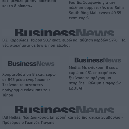
κάτι μεγάλο με την ιδιοκτησία
Fourlis: Συμφωνία για την
και τη διοίκηση»
πώληση συμμετοχής στο Sofia
South Ring Mall έναντι 49,35
εκατ. ευρώ
Β.Σ. Καρούλιας: Τζίρος 98,7 εκατ. ευρώ και αύξηση κερδών 57% - Τα
νέα στοιχήματα σε low & non alcohol
Media: Με ενίσχυση 8 εκατ.
ευρώ σε 451 επιχειρήσεις
Χρηματοδότηση 8 εκατ. ευρώ
ξεκίνησε το πρόγραμμα
σε 843 μέσα ενημέρωσης-
στήριξης- Κάλυψη εισφορών
Ξεκίνησε το πενταετές
ΕΔΟΕΑΠ
πρόγραμμα ενίσχυσης του
Τύπου
IAB Hellas: Νέα Διοικούσα Επιτροπή και νέο Διοικητικό Συμβούλιο -
Πρόεδρος ο Γαληνός Γιαγλής