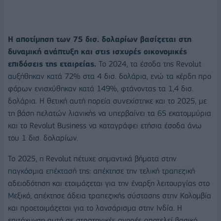
Η αποτίμηση των 75 δισ. δολαρίων βασίζεται στη
δυναμική ανάπτυξη και στις ισχυρές οικονομικές
επιδόσεις της εταιρείας.
Το 2024, τα έσοδα της Revolut
αυξήθηκαν κατά 72% στα 4 δισ. δολάρια, ενώ τα κέρδη προ
φόρων ενισχύθηκαν κατά 149%, φτάνοντας τα 1,4 δισ.
δολάρια. Η θετική αυτή πορεία συνεχίστηκε και το 2025, με
τη βάση πελατών λιανικής να υπερβαίνει τα 65 εκατομμύρια
και το Revolut Business να καταγράφει ετήσια έσοδα άνω
του 1 δισ. δολαρίων.
Το 2025, η Revolut πέτυχε σημαντικά βήματα στην
παγκόσμια επέκτασή της: απέκτησε την τελική τραπεζική
αδειοδότηση και ετοιμάζεται για την έναρξη λειτουργίας στο
Μεξικό, απέκτησε άδεια τραπεζικής σύστασης στην Κολομβία
και προετοιμάζεται για το λανσάρισμα στην Ινδία. Η
επιτάχυνση αυτή σε στρατηγικές αγορές αποτελεί βασικό