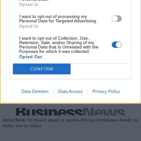
Τύπου
Opted In
I want to opt-out of processing my
Personal Data for Targeted Advertising.
Η Chery επενδύει 75 εκατ. δολάρια στην KG Mobility
Opted In
I want to opt-out of Collection, Use,
Retention, Sale, and/or Sharing of my
Personal Data that Is Unrelated with the
Το FIAT 500 Hybrid τώρα από
Ατρόμητος και Novibet
Purposes for which it was collected.
18.990 ευρώ
συνεχίζουν μαζί: Ανανέωση της
Opted Out
συνεργασίας τους μέχρι το
2028
CONFIRM
18η συνεχόμενη χρονιά για τον ΟΤΕ στη διεθνή σειρά δεικτών
Data Deletion
Data Access
Privacy Policy
FTSE4Good
Alpha Bank: Για πρώτη φορά το Αρχαίο Θέατρο Επιδαύρου άνοιξε τις
πύλες του σε όλους