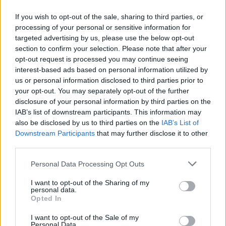
αυτοκινητοβιομηχανία
If you wish to opt-out of the sale, sharing to third parties, or
processing of your personal or sensitive information for
targeted advertising by us, please use the below opt-out
Νέο Audi A2 e-tron με στόχο την κορυφή της αποδοτικότητας
section to confirm your selection. Please note that after your
opt-out request is processed you may continue seeing
interest-based ads based on personal information utilized by
us or personal information disclosed to third parties prior to
Ευρωπαϊκό Κορασίδων: Άνετη
Γιαννακόπουλος: «Όταν σου
your opt-out. You may separately opt-out of the further
νίκη της Ελλάδας στην
ρίχνουν μια πέτρα, τους
πρεμιέρα, 78-36 την Ιρλανδία
καταστρέφεις» (vid)
disclosure of your personal information by third parties on the
IAB’s list of downstream participants. This information may
also be disclosed by us to third parties on the
IAB’s List of
Downstream Participants
that may further disclose it to other
ΕΛΣΤΑΤ: Στο 3,4% υποχώρησε ο πληθωρισμός τον Ιούλιο
third parties.
Personal Data Processing Opt Outs
I want to opt-out of the Sharing of my
personal data.
Χρηματοδότηση 8 εκατ. ευρώ
Metlen: Ρεκόρ EBITDA στο α'
Opted In
σε 843 μέσα ενημέρωσης-
εξάμηνο, στα 550 εκατ. ευρώ –
Ξεκίνησε το πενταετές
Καθαρά κέρδη 313 εκατ. ευρώ
I want to opt-out of the Sale of my
πρόγραμμα ενίσχυσης του
Personal Data.