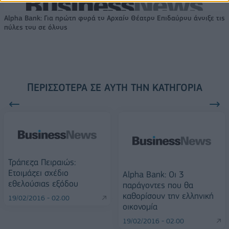
Alpha Bank: Για πρώτη φορά το Αρχαίο Θέατρο Επιδαύρου άνοιξε τις
πύλες του σε όλους
ΠΕΡΙΣΣΌΤΕΡΑ ΣΕ ΑΥΤΉ ΤΗΝ ΚΑΤΗΓΟΡΊΑ
Τράπεζα Πειραιώς:
Ετοιμάζει σχέδιο
Alpha Bank: Οι 3
εθελούσιας εξόδου
παράγοντες που θα
καθορίσουν την ελληνική
19/02/2016 - 02:00
οικονομία
19/02/2016 - 02:00