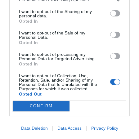
I want to opt-out of the Sharing of my
Ελληνική Αναπτυξιακή Τράπεζα:
Υπ. Μεταφορών: Οριστική λύση
personal data.
Με «προίκα» 2 δισ. ευρώ
στο ζήτημα των πινακίδων
Opted In
ανοίγει δρόμο για δάνεια έως 5
κυκλοφορίας - Τέλος στις
δισ. σε μικρομεσαίες
χρονοβόρες διαδικασίες
I want to opt-out of the Sale of my
Personal Data.
Opted In
I want to opt-out of processing my
Η Chery επενδύει 75 εκατ. δολάρια στην KG Mobility
Personal Data for Targeted Advertising.
Opted In
I want to opt-out of Collection, Use,
Το FIAT 500 Hybrid τώρα από
Ατρόμητος και Novibet
Retention, Sale, and/or Sharing of my
Personal Data that Is Unrelated with the
18.990 ευρώ
συνεχίζουν μαζί: Ανανέωση της
Purposes for which it was collected.
συνεργασίας τους μέχρι το
Opted Out
2028
CONFIRM
18η συνεχόμενη χρονιά για τον ΟΤΕ στη διεθνή σειρά δεικτών
FTSE4Good
Data Deletion
Data Access
Privacy Policy