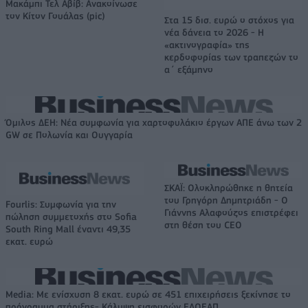
Μακάμπι Τελ Αβίβ: Ανακοίνωσε
τον Κίτον Γουάλας (pic)
Στα 15 δισ. ευρώ ο στόχος για
νέα δάνεια το 2026 - Η
«ακτινογραφία» της
κερδοφορίας των τραπεζών το
α΄ εξάμηνο
Όμιλος ΔΕΗ: Νέα συμφωνία για χαρτοφυλάκιο έργων ΑΠΕ άνω των 2
GW σε Πολωνία και Ουγγαρία
ΣΚΑΪ: Ολοκληρώθηκε η θητεία
του Γρηγόρη Δημητριάδη - Ο
Fourlis: Συμφωνία για την
Γιάννης Αλαφούζος επιστρέφει
πώληση συμμετοχής στο Sofia
στη θέση του CEO
South Ring Mall έναντι 49,35
εκατ. ευρώ
Media: Με ενίσχυση 8 εκατ. ευρώ σε 451 επιχειρήσεις ξεκίνησε το
πρόγραμμα στήριξης- Κάλυψη εισφορών ΕΔΟΕΑΠ