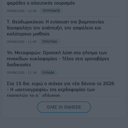
ψαράδες ο αλιευτικός τουρισμός
09/08/2026 - 12:08
ΤΟΥΡΙΣΜΟΣ
Τ. Θεοδωρικάκος: Η ενίσχυση της βιομηχανίας
διασφαλίζει την ανάπτυξη, την ασφάλεια και
καλύτερους μισθούς
09/08/2026 - 11:43
ΠΟΛΙΤΙΚΗ
Υπ. Μεταφορών: Οριστική λύση στο ζήτημα των
πινακίδων κυκλοφορίας - Τέλος στις χρονοβόρες
διαδικασίες
09/08/2026 - 11:18
ΕΛΛΑΔΑ
Στα 15 δισ. ευρώ ο στόχος για νέα δάνεια το 2026
- Η «ακτινογραφία» της κερδοφορίας των
τραπεζών το α΄ εξάμηνο
09/08/2026 - 10:52
ΤΡΑΠΕΖΕΣ
ΟΛΕΣ ΟΙ ΕΙΔΗΣΕΙΣ
Ισπανία – Ιταλία: Κλιμακώνεται η αντιπαράθεση για
το μεταναστευτικό με αμοιβαίους συνοριακούς
ελέγχους