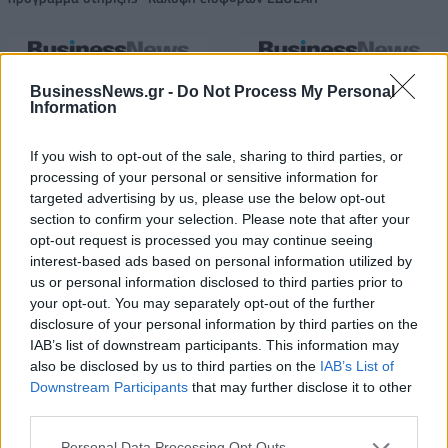
Η Toyota φέρνει νέα γενιά
Σε κινεζική… πολιορκία η
BusinessNews.gr -
Do Not Process My Personal
μπαταριών για τα υβριδικά της
ευρωπαϊκή
Information
αυτοκινητοβιομηχανία
If you wish to opt-out of the sale, sharing to third parties, or
processing of your personal or sensitive information for
Νέο Audi A2 e-tron με στόχο την κορυφή της αποδοτικότητας
targeted advertising by us, please use the below opt-out
section to confirm your selection. Please note that after your
opt-out request is processed you may continue seeing
interest-based ads based on personal information utilized by
«Η οικογένεια Μπας φέρεται να
Εθνική Παίδων: Κόντρα στη
us or personal information disclosed to third parties prior to
βρίσκεται κοντά στην απόκτηση
Γεωργία για την πρώτη νίκη στο
της Βιλερμπάν»
Ευρωμπάσκετ U16 (live stream)
your opt-out. You may separately opt-out of the further
disclosure of your personal information by third parties on the
IAB’s list of downstream participants. This information may
also be disclosed by us to third parties on the
IAB’s List of
Χρηματιστήριο Αθηνών: Εβδομαδιαία άνοδος 1,76%, κέρδη 23,31%
Downstream Participants
that may further disclose it to other
από τις αρχές του έτους
third parties.
Personal Data Processing Opt Outs