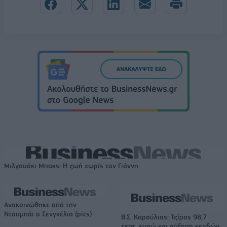
Μιλγουόκι Μπακς: Η ζωή χωρίς τον Γιάννη
Ανακοινώθηκε από την
Ντουμπάι ο Σενγκέλια (pics)
Β.Σ. Καρούλιας: Τζίρος 98,7
εκατ. ευρώ και αύξηση κερδών