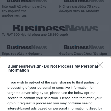
Νέο Audi A2 e-tron με στόχο
Η Chery επενδύει 75 εκατ.
την κορυφή της
δολάρια στην KG Mobility
αποδοτικότητας
Το FIAT 500 Hybrid τώρα από 18.990 ευρώ
Πήρε τον Αλέρικ Φρίμαν ο
Θανάσης Σπανούλης: "Θα είμαι
Βίκος Ιωαννίνων
χαρούμενος με ένα μετάλλιο"
BusinessNews.gr -
Do Not Process My Personal
Information
HELLENiQ ENERGY: Κέρδη 393 εκατ. ευρώ στο α' εξάμηνο – Στα 734
εκατ. ευρώ τα EBITDA
If you wish to opt-out of the sale, sharing to third parties, or
processing of your personal or sensitive information for
targeted advertising by us, please use the below opt-out
section to confirm your selection. Please note that after your
opt-out request is processed you may continue seeing
Viohalco: Αυξημένος κατά 14%
ΥΠΕΘΟΟ: Νέες επενδύσεις 1
interest-based ads based on personal information utilized by
ο τζίρος στο α' εξάμηνο, στα 4,3
δισ. ευρώ ως το 2028 για την