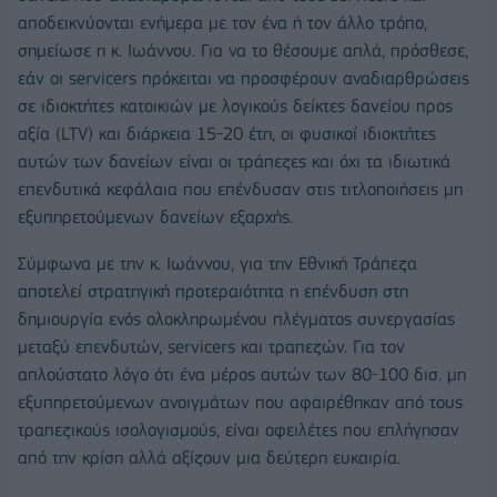
αποδεικνύονται ενήμερα με τον ένα ή τον άλλο τρόπο,
σημείωσε η κ. Ιωάννου. Για να το θέσουμε απλά, πρόσθεσε,
εάν οι servicers πρόκειται να προσφέρουν αναδιαρθρώσεις
σε ιδιοκτήτες κατοικιών με λογικούς δείκτες δανείου προς
αξία (LTV) και διάρκεια 15-20 έτη, οι φυσικοί ιδιοκτήτες
αυτών των δανείων είναι οι τράπεζες και όχι τα ιδιωτικά
επενδυτικά κεφάλαια που επένδυσαν στις τιτλοποιήσεις μη
εξυπηρετούμενων δανείων εξαρχής.
Σύμφωνα με την κ. Ιωάννου, για την Εθνική Τράπεζα
αποτελεί στρατηγική προτεραιότητα η επένδυση στη
δημιουργία ενός ολοκληρωμένου πλέγματος συνεργασίας
μεταξύ επενδυτών, servicers και τραπεζών. Για τον
απλούστατο λόγο ότι ένα μέρος αυτών των 80-100 δισ. μη
εξυπηρετούμενων ανοιγμάτων που αφαιρέθηκαν από τους
τραπεζικούς ισολογισμούς, είναι οφειλέτες που επλήγησαν
από την κρίση αλλά αξίζουν μια δεύτερη ευκαιρία.