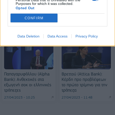
Personal Data that Is Unrelated with the
Purposes for which it was collected.
Opted Out
CONFIRM
ΠΕΡΙΣΣΌΤΕΡΑ ΣΕ ΑΥΤΉ ΤΗΝ ΚΑΤΗΓΟΡΊΑ
Data Deletion
Data Access
Privacy Policy
Παπαγαρυφάλλου (Alpha
Βρεττού (Attica Bank):
Bank): Ανθεκτικές στα
Κέρδη προ προβλέψεων
εξωγενή σοκ οι ελληνικές
το πρώτο τρίμηνο για την
τράπεζες
τράπεζα
27/04/2023 - 10:25
27/04/2023 - 11:48