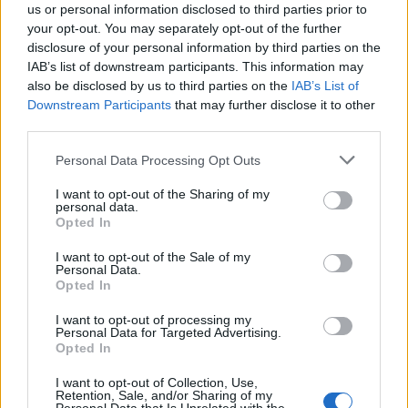
us or personal information disclosed to third parties prior to
δισ. ευρώ – Στα 446 εκατ. ευρώ
Ενέργεια
your opt-out. You may separately opt-out of the further
τα EBITDA
disclosure of your personal information by third parties on the
IAB’s list of downstream participants. This information may
also be disclosed by us to third parties on the
IAB’s List of
Η συμφωνία Arval-Athlon αναδιαμορφώνει την αγορά leasing
Downstream Participants
that may further disclose it to other
third parties.
Personal Data Processing Opt Outs
VW: Η δύσκολη εξίσωση της
18η συνεχόμενη χρονιά για τον
αναδιάρθρωσης
ΟΤΕ στη διεθνή σειρά δεικτών
I want to opt-out of the Sharing of my
FTSE4Good
personal data.
Opted In
I want to opt-out of the Sale of my
Personal Data.
Alpha Bank: Για πρώτη φορά το Αρχαίο Θέατρο Επιδαύρου άνοιξε τις
Opted In
πύλες του σε όλους
I want to opt-out of processing my
Personal Data for Targeted Advertising.
Opted In
ESG Report 2025: Πώς η ΑΒ Βασιλόπουλος μετατρέπει τη
βιωσιμότητα σε καθημερινή πράξη
I want to opt-out of Collection, Use,
Retention, Sale, and/or Sharing of my