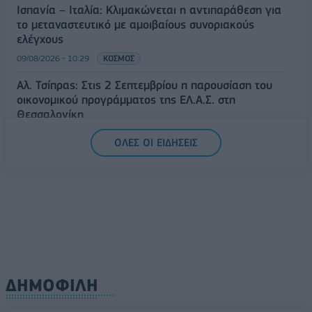
Ισπανία – Ιταλία: Κλιμακώνεται η αντιπαράθεση για
το μεταναστευτικό με αμοιβαίους συνοριακούς
ελέγχους
09/08/2026 - 10:29
ΚΟΣΜΟΣ
Αλ. Τσίπρας: Στις 2 Σεπτεμβρίου η παρουσίαση του
οικονομικού προγράμματος της ΕΛ.Α.Σ. στη
Θεσσαλονίκη
09/08/2026 - 10:03
ΠΟΛΙΤΙΚΗ
ΟΛΕΣ ΟΙ ΕΙΔΗΣΕΙΣ
Κορυφώνεται η έξοδος του Αυγούστου – Πάνω από
56.000 επιβάτες αναχωρούν σήμερα από τα
λιμάνια της Αττικής
08/08/2026 - 14:30
ΕΛΛΑΔΑ
ΔΗΜΟΦΙΛΗ