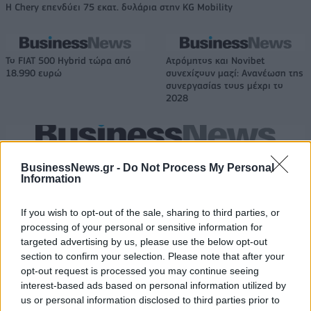
Η Chery επενδύει 75 εκατ. δολάρια στην KG Mobility
Το FIAT 500 Hybrid τώρα από
Ατρόμητος και Novibet
18.990 ευρώ
συνεχίζουν μαζί: Ανανέωση της
συνεργασίας τους μέχρι το
2028
18η συνεχόμενη χρονιά για τον ΟΤΕ στη διεθνή σειρά δεικτών
FTSE4Good
BusinessNews.gr -
Do Not Process My Personal
Information
If you wish to opt-out of the sale, sharing to third parties, or
Alpha Bank: Για πρώτη φορά το Αρχαίο Θέατρο Επιδαύρου άνοιξε τις
processing of your personal or sensitive information for
πύλες του σε όλους
targeted advertising by us, please use the below opt-out
section to confirm your selection. Please note that after your
opt-out request is processed you may continue seeing
interest-based ads based on personal information utilized by
us or personal information disclosed to third parties prior to