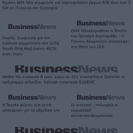
Όμιλος ΔΕΗ: Νέα συμφωνία για χαρτοφυλάκιο έργων ΑΠΕ άνω των 2
GW σε Πολωνία και Ουγγαρία
ΣΚΑΪ: Ολοκληρώθηκε η θητεία
του Γρηγόρη Δημητριάδη - Ο
Fourlis: Συμφωνία για την
Γιάννης Αλαφούζος επιστρέφει
πώληση συμμετοχής στο Sofia
στη θέση του CEO
South Ring Mall έναντι 49,35
εκατ. ευρώ
Media: Με ενίσχυση 8 εκατ. ευρώ σε 451 επιχειρήσεις ξεκίνησε το
πρόγραμμα στήριξης- Κάλυψη εισφορών ΕΔΟΕΑΠ
Η Toyota φέρνει νέα γενιά
Σε κινεζική… πολιορκία η
μπαταριών για τα υβριδικά της
ευρωπαϊκή
αυτοκινητοβιομηχανία