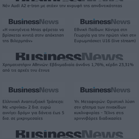
Νέο Audi A2 e-tron με στόχο την κορυφή της αποδοτικότητας
«Η οικογένεια Μπας φέρεται να
Εθνική Παίδων: Κόντρα στη
βρίσκεται κοντά στην απόκτηση
Γεωργία για την πρώτη νίκη στο
της Βιλερμπάν»
Ευρωμπάσκετ U16 (live stream)
Χρηματιστήριο Αθηνών: Εβδομαδιαία άνοδος 1,76%, κέρδη 23,31%
από τις αρχές του έτους
Ελληνική Αναπτυξιακή Τράπεζα:
Υπ. Μεταφορών: Οριστική λύση
Με «προίκα» 2 δισ. ευρώ
στο ζήτημα των πινακίδων
ανοίγει δρόμο για δάνεια έως 5
κυκλοφορίας - Τέλος στις
δισ. σε μικρομεσαίες
χρονοβόρες διαδικασίες