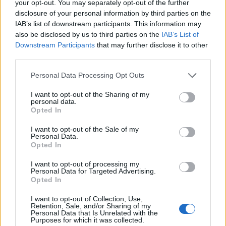
ΠΕΡΙΣΣΌΤΕΡΑ ΣΕ ΑΥΤΉ ΤΗΝ ΚΑΤΗΓΟΡΊΑ
your opt-out. You may separately opt-out of the further
disclosure of your personal information by third parties on the
IAB’s list of downstream participants. This information may
also be disclosed by us to third parties on the
IAB’s List of
Downstream Participants
that may further disclose it to other
third parties.
Τανισκίδης (Optima bank):
Personal Data Processing Opt Outs
Η Ελλάδα αφήνει τα
Στα 21,5 δισ. ευρώ ανήλθε
I want to opt-out of the Sharing of my
δύσκολα πίσω της
ο δανεισμός των
personal data.
ελληνικών τραπεζών από
18/05/2020 - 12:49
Opted In
την ΕΚΤ τον Απρίλιο 2020
I want to opt-out of the Sale of my
15/05/2020 - 11:45
Personal Data.
Opted In
I want to opt-out of processing my
Personal Data for Targeted Advertising.
Opted In
I want to opt-out of Collection, Use,
Retention, Sale, and/or Sharing of my
Personal Data that Is Unrelated with the
Purposes for which it was collected.