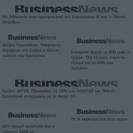
Με Λιθουανία στον προημιτελικό του Ευρωπαϊκού Β' κατ. η Εθνική
Νεανίδων
Αλέξης Γιαννούλιας: Υποψήφιος
Δήμαρχος στο Σικάγο ο άλλοτε
Evergood: Άγγιξε τα 300 εκατ. ο
παίκτης του Πανιώνιου
τζίρος- Στα 10 εκατ. ευρώ το
τίμημα για το 60% του
Jackaroo
Όμιλος AKTOR: Εξαγοράζει το 75% των ΗΛΕΚΤΩΡ και THALIS –
Στρατηγική συνεργασία με τη Motor Oil
TV: Η σκακιέρα της νέας σεζόν
ΔΕΗ: Ισχυρή ανάπτυξη στο α΄
εξάμηνο 2026 με