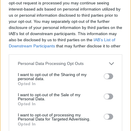
opt-out request is processed you may continue seeing
interest-based ads based on personal information utilized by
us or personal information disclosed to third parties prior to
your opt-out. You may separately opt-out of the further
Είσοδος της γαλλικής Meridiam στην ηλεκτρική διασύνδεση Ελλάδας
disclosure of your personal information by third parties on the
– Κύπρου
IAB’s list of downstream participants. This information may
also be disclosed by us to third parties on the
IAB’s List of
Downstream Participants
that may further disclose it to other
third parties.
Coca-Cola HBC: Άνοδος 11,4%
Cenergy Holdings: Άνοδος 45%
στα καθαρά κέρδη του α΄
στα καθαρά κέρδη του α΄
Personal Data Processing Opt Outs
εξαμήνου – Στα 524,4 εκατ.
εξαμήνου, στα 138 εκατ. ευρώ
ευρώ
I want to opt-out of the Sharing of my
personal data.
Opted In
I want to opt-out of the Sale of my
Η συμφωνία Arval-Athlon αναδιαμορφώνει την αγορά leasing
Personal Data.
Opted In
I want to opt-out of processing my
VW: Η δύσκολη εξίσωση της
Alpha Bank: Για πρώτη φορά το
Personal Data for Targeted Advertising.
αναδιάρθρωσης
Αρχαίο Θέατρο Επιδαύρου
Opted In
άνοιξε τις πύλες του σε όλους