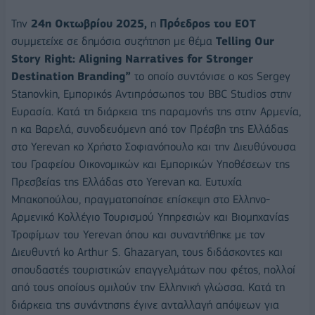
Την
24η Οκτωβρίου 2025,
η
Πρόεδρος του ΕΟΤ
συμμετείχε σε δημόσια συζήτηση με θέμα
Telling Our
Story Right: Aligning Narratives for Stronger
Destination Branding”
το οποίο συντόνισε ο κος Sergey
Stanovkin, Εμπορικός Αντιπρόσωπος του BBC Studios στην
Ευρασία. Κατά τη διάρκεια της παραμονής της στην Αρμενία,
η κα Βαρελά, συνοδευόμενη από τον Πρέσβη της Ελλάδας
στο Yerevan κο Χρήστο Σοφιανόπουλο και την Διευθύνουσα
του Γραφείου Οικονομικών και Εμπορικών Υποθέσεων της
Πρεσβείας της Ελλάδας στο Yerevan κα. Ευτυχία
Μπακοπούλου, πραγματοποίησε επίσκεψη στο Ελληνο-
Αρμενικό Κολλέγιο Τουρισμού Υπηρεσιών και Βιομηχανίας
Τροφίμων του Yerevan όπου και συναντήθηκε με τον
Διευθυντή ko Arthur S. Ghazaryan, τους διδάσκοντες και
σπουδαστές τουριστικών επαγγελμάτων που φέτος, πολλοί
από τους οποίους ομιλούν την Ελληνική γλώσσα. Κατά τη
διάρκεια της συνάντησης έγινε ανταλλαγή απόψεων για