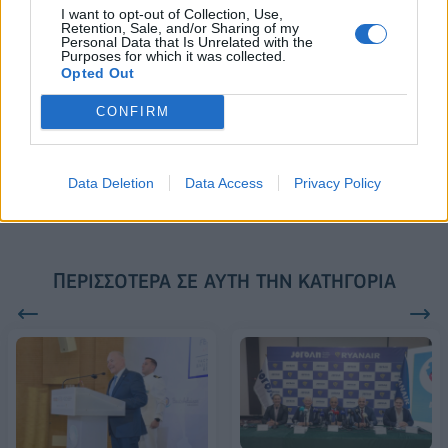
I want to opt-out of Collection, Use,
Retention, Sale, and/or Sharing of my
Personal Data that Is Unrelated with the
Purposes for which it was collected.
ESG Report 2025: Πώς η ΑΒ Βασιλόπουλος μετατρέπει τη
Opted Out
βιωσιμότητα σε καθημερινή πράξη
CONFIRM
Stoiximan: «Πού ήσουν;» στις μεγάλες στιγμές του Ολυμπιακού
Data Deletion
Data Access
Privacy Policy
ΠΕΡΙΣΣΌΤΕΡΑ ΣΕ ΑΥΤΉ ΤΗΝ ΚΑΤΗΓΟΡΊΑ