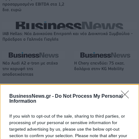
προσαρμοσμένο EBITDA στα 1,2
δισ. ευρώ
IAB Hellas: Νέα Διοικούσα Επιτροπή και νέο Διοικητικό Συμβούλιο -
Πρόεδρος ο Γαληνός Γιαγλής
Νέο Audi A2 e-tron με στόχο
Η Chery επενδύει 75 εκατ.
την κορυφή της
δολάρια στην KG Mobility
αποδοτικότητας
BusinessNews.gr -
Do Not Process My Personal
Το FIAT 500 Hybrid τώρα από 18.990 ευρώ
Information
If you wish to opt-out of the sale, sharing to third parties, or
Ντουράντ: "Ο Γιάννης θα
Οι διακοπές των Γάλλων του
processing of your personal or sensitive information for
μπορούσε να 'ναι ο κορυφαίος
Παναθηναϊκού με τέσσερις
targeted advertising by us, please use the below opt-out
όλων"! (vid)
συμπατριώτες τους στη Μύκονο
section to confirm your selection. Please note that after your
(pic)