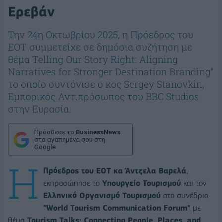
Ερεβάν
Την 24η Οκτωβρίου 2025, η Πρόεδρος του
ΕΟΤ συμμετείχε σε δημόσια συζήτηση με
θέμα Telling Our Story Right: Aligning
Narratives for Stronger Destination Branding”
το οποίο συντόνισε ο κος Sergey Stanovkin,
Εμπορικός Αντιπρόσωπος του BBC Studios
στην Ευρασία.
Πρόσθεσε το
BusinessNews
στα αγαπημένα σου στη
Google
Η
Πρόεδρος του ΕΟΤ κα Άντζελα Βαρελά
,
εκπροσώπησε το
Υπουργείο Τουρισμού
και τον
Ελληνικό Οργανισμό Τουρισμού
στο συνέδριο
"World Tourism Communication Forum"
με
θέμα
Tourism Talks: Connecting People, Places, and