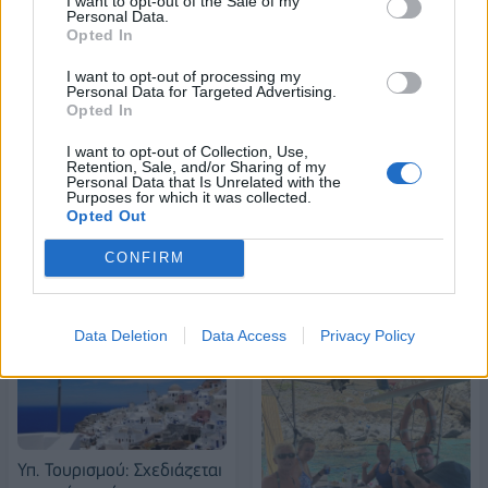
I want to opt-out of the Sale of my
Personal Data.
18η συνεχόμενη χρονιά για τον ΟΤΕ στη διεθνή σειρά δεικτών
Opted In
FTSE4Good
I want to opt-out of processing my
Personal Data for Targeted Advertising.
Opted In
Alpha Bank: Για πρώτη φορά το Αρχαίο Θέατρο Επιδαύρου άνοιξε τις
πύλες του σε όλους
I want to opt-out of Collection, Use,
Retention, Sale, and/or Sharing of my
Personal Data that Is Unrelated with the
Purposes for which it was collected.
Opted Out
CONFIRM
ΠΕΡΙΣΣΌΤΕΡΑ ΣΕ ΑΥΤΉ ΤΗΝ ΚΑΤΗΓΟΡΊΑ
Data Deletion
Data Access
Privacy Policy
Υπ. Τουρισμού: Σχεδιάζεται