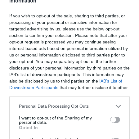
Information
δρόμο για δάνεια έως 5 δισ. σε μικρομεσαίες
If you wish to opt-out of the sale, sharing to third parties, or
processing of your personal or sensitive information for
targeted advertising by us, please use the below opt-out
Β.Σ. Καρούλιας: Τζίρος 98,7
Deloitte Ελλάδος:
section to confirm your selection. Please note that after your
εκατ. ευρώ και αύξηση κερδών
Χρηματοοικονομικός
opt-out request is processed you may continue seeing
57% - Τα νέα στοιχήματα σε
σύμβουλος της ΔΕΗ για την
interest-based ads based on personal information utilized by
low & non alcohol
είσοδο στην πολωνική αγορά
us or personal information disclosed to third parties prior to
ενέργειας
your opt-out. You may separately opt-out of the further
disclosure of your personal information by third parties on the
IAB’s list of downstream participants. This information may
Η Chery επενδύει 75 εκατ. δολάρια στην KG Mobility
also be disclosed by us to third parties on the
IAB’s List of
Downstream Participants
that may further disclose it to other
third parties.
Το FIAT 500 Hybrid τώρα από
Ατρόμητος και Novibet
Personal Data Processing Opt Outs
18.990 ευρώ
συνεχίζουν μαζί: Ανανέωση της
συνεργασίας τους μέχρι το
I want to opt-out of the Sharing of my
2028
personal data.
Opted In