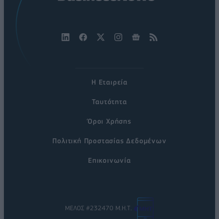
Η Εταιρεία
Ταυτότητα
Όροι Χρήσης
Πολιτική Προστασίας Δεδομένων
Επικοινωνία
ΜΕΛΟΣ #232470 Μ.Η.Τ.