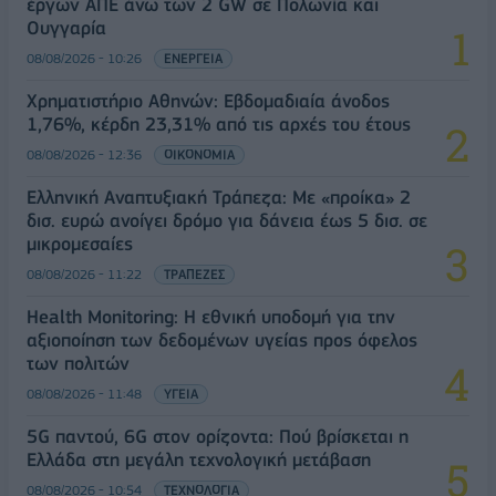
έργων ΑΠΕ άνω των 2 GW σε Πολωνία και
Ουγγαρία
08/08/2026 - 10:26
ΕΝΕΡΓΕΙΑ
Χρηματιστήριο Αθηνών: Εβδομαδιαία άνοδος
1,76%, κέρδη 23,31% από τις αρχές του έτους
08/08/2026 - 12:36
ΟΙΚΟΝΟΜΙΑ
Ελληνική Αναπτυξιακή Τράπεζα: Με «προίκα» 2
δισ. ευρώ ανοίγει δρόμο για δάνεια έως 5 δισ. σε
μικρομεσαίες
08/08/2026 - 11:22
ΤΡΑΠΕΖΕΣ
Health Monitoring: Η εθνική υποδομή για την
αξιοποίηση των δεδομένων υγείας προς όφελος
των πολιτών
08/08/2026 - 11:48
ΥΓΕΙΑ
5G παντού, 6G στον ορίζοντα: Πού βρίσκεται η
Ελλάδα στη μεγάλη τεχνολογική μετάβαση
08/08/2026 - 10:54
ΤΕΧΝΟΛΟΓΙΑ