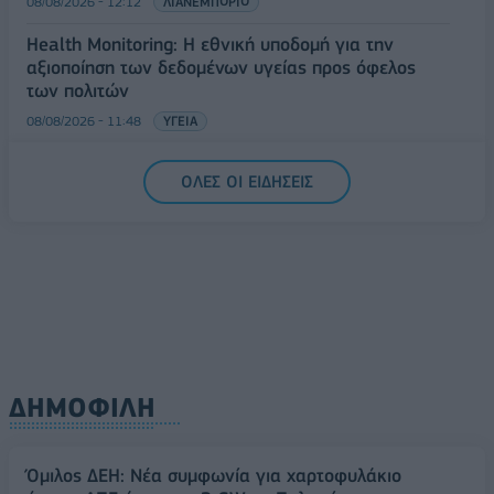
08/08/2026 - 12:12
ΛΙΑΝΕΜΠΟΡΙΟ
Health Monitoring: Η εθνική υποδομή για την
αξιοποίηση των δεδομένων υγείας προς όφελος
των πολιτών
08/08/2026 - 11:48
ΥΓΕΙΑ
Ελληνική Αναπτυξιακή Τράπεζα: Με «προίκα» 2 δισ.
ΟΛΕΣ ΟΙ ΕΙΔΗΣΕΙΣ
ευρώ ανοίγει δρόμο για δάνεια έως 5 δισ. σε
μικρομεσαίες
08/08/2026 - 11:22
ΤΡΑΠΕΖΕΣ
ΔΗΜΟΦΙΛΗ
Όμιλος ΔΕΗ: Νέα συμφωνία για χαρτοφυλάκιο