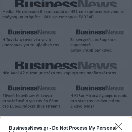
Media: Με ενίσχυση 8 εκατ. ευρώ σε 451 επιχειρήσεις ξεκίνησε το
πρόγραμμα στήριξης- Κάλυψη εισφορών ΕΔΟΕΑΠ
Η Toyota φέρνει νέα γενιά
Σε κινεζική… πολιορκία η
μπαταριών για τα υβριδικά της
ευρωπαϊκή
αυτοκινητοβιομηχανία
Νέο Audi A2 e-tron με στόχο την κορυφή της αποδοτικότητας
Εθνική Νεανίδων: Απέναντι
Η Κέλσι Μίτσελ έγραψε ιστορία
στην Ισλανδία για την 5η θέση
στη νίκη της Ιντιάνα επί του
στο Ευρωμπάσκετ (live stream)
Σικάγο (vids)
BusinessNews.gr -
Do Not Process My Personal
Ελληνική Αναπτυξιακή Τράπεζα: Με «προίκα» 2 δισ. ευρώ ανοίγει