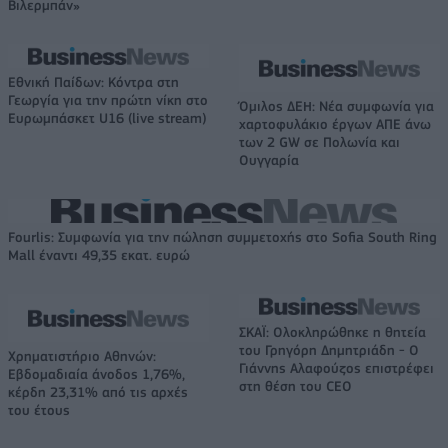
Βιλερμπάν»
Εθνική Παίδων: Κόντρα στη
Γεωργία για την πρώτη νίκη στο
Όμιλος ΔΕΗ: Νέα συμφωνία για
Ευρωμπάσκετ U16 (live stream)
χαρτοφυλάκιο έργων ΑΠΕ άνω
των 2 GW σε Πολωνία και
Ουγγαρία
Fourlis: Συμφωνία για την πώληση συμμετοχής στο Sofia South Ring
Mall έναντι 49,35 εκατ. ευρώ
ΣΚΑΪ: Ολοκληρώθηκε η θητεία
του Γρηγόρη Δημητριάδη - Ο
Χρηματιστήριο Αθηνών:
Γιάννης Αλαφούζος επιστρέφει
Εβδομαδιαία άνοδος 1,76%,
στη θέση του CEO
κέρδη 23,31% από τις αρχές
του έτους