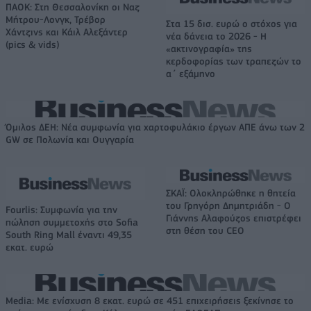
ΠΑΟΚ: Στη Θεσσαλονίκη οι Ναζ
Μήτρου-Λονγκ, Τρέβορ
Στα 15 δισ. ευρώ ο στόχος για
Χάντζινς και Κάιλ Αλεξάντερ
νέα δάνεια το 2026 - Η
(pics & vids)
«ακτινογραφία» της
κερδοφορίας των τραπεζών το
α΄ εξάμηνο
Όμιλος ΔΕΗ: Νέα συμφωνία για χαρτοφυλάκιο έργων ΑΠΕ άνω των 2
GW σε Πολωνία και Ουγγαρία
ΣΚΑΪ: Ολοκληρώθηκε η θητεία
του Γρηγόρη Δημητριάδη - Ο
Fourlis: Συμφωνία για την
Γιάννης Αλαφούζος επιστρέφει
πώληση συμμετοχής στο Sofia
στη θέση του CEO
South Ring Mall έναντι 49,35
εκατ. ευρώ
Media: Με ενίσχυση 8 εκατ. ευρώ σε 451 επιχειρήσεις ξεκίνησε το