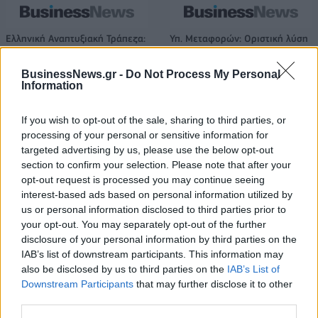
Ελληνική Αναπτυξιακή Τράπεζα:
Υπ. Μεταφορών: Οριστική λύση
Με «προίκα» 2 δισ. ευρώ
στο ζήτημα των πινακίδων
ανοίγει δρόμο για δάνεια έως 5
κυκλοφορίας - Τέλος στις
BusinessNews.gr -
Do Not Process My Personal
δισ. σε μικρομεσαίες
χρονοβόρες διαδικασίες
Information
If you wish to opt-out of the sale, sharing to third parties, or
Η Chery επενδύει 75 εκατ. δολάρια στην KG Mobility
processing of your personal or sensitive information for
targeted advertising by us, please use the below opt-out
section to confirm your selection. Please note that after your
opt-out request is processed you may continue seeing
Το FIAT 500 Hybrid τώρα από
Ατρόμητος και Novibet
interest-based ads based on personal information utilized by
18.990 ευρώ
συνεχίζουν μαζί: Ανανέωση της
us or personal information disclosed to third parties prior to
συνεργασίας τους μέχρι το
your opt-out. You may separately opt-out of the further
2028
disclosure of your personal information by third parties on the
IAB’s list of downstream participants. This information may
also be disclosed by us to third parties on the
IAB’s List of
18η συνεχόμενη χρονιά για τον ΟΤΕ στη διεθνή σειρά δεικτών
Downstream Participants
that may further disclose it to other
FTSE4Good
third parties.