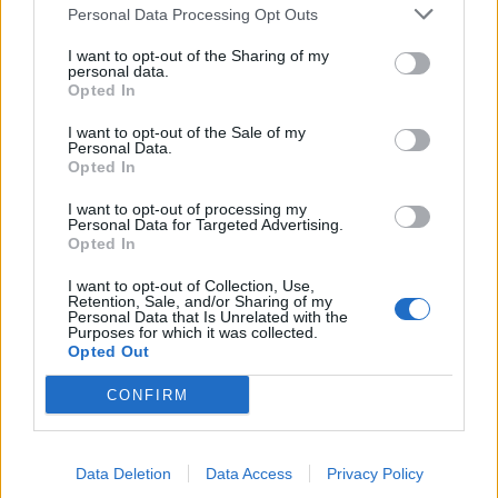
Personal Data Processing Opt Outs
Alpha Bank: Για πρώτη φορά το Αρχαίο Θέατρο Επιδαύρου άνοιξε τις
I want to opt-out of the Sharing of my
πύλες του σε όλους
personal data.
Opted In
I want to opt-out of the Sale of my
Personal Data.
Opted In
ΠΕΡΙΣΣΌΤΕΡΑ ΣΕ ΑΥΤΉ ΤΗΝ ΚΑΤΗΓΟΡΊΑ
I want to opt-out of processing my
Personal Data for Targeted Advertising.
Opted In
I want to opt-out of Collection, Use,
Retention, Sale, and/or Sharing of my
Personal Data that Is Unrelated with the
Λαμπερά εγκαίνια για τη
Purposes for which it was collected.
Opted Out
15η HORECA
Χάρης Θεοχάρης: Η
10/02/2020 - 11:06
CONFIRM
Ελλάδα έχει πολλά να
προσφέρει στον Ινδό
επισκέπτη
Data Deletion
Data Access
Privacy Policy
04/02/2020 - 15:48