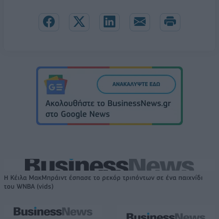
Η Κέιλα ΜακΜπράιντ έσπασε το ρεκόρ τριπόντων σε ένα παιχνίδι
του WNBA (vids)