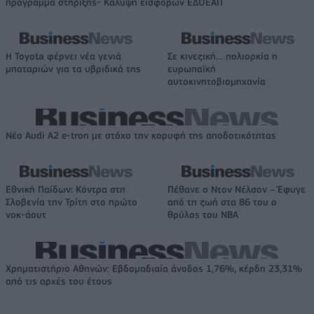
πρόγραμμα στήριξης- Κάλυψη εισφορών ΕΔΟΕΑΠ
Η Toyota φέρνει νέα γενιά
Σε κινεζική… πολιορκία η
μπαταριών για τα υβριδικά της
ευρωπαϊκή
αυτοκινητοβιομηχανία
Νέο Audi A2 e-tron με στόχο την κορυφή της αποδοτικότητας
Εθνική Παίδων: Κόντρα στη
Πέθανε ο Ντον Νέλσον – Έφυγε
Σλοβενία την Τρίτη στο πρώτο
από τη ζωή στα 86 του ο
νοκ-άουτ
θρύλος του NBA
Χρηματιστήριο Αθηνών: Εβδομαδιαία άνοδος 1,76%, κέρδη 23,31%
από τις αρχές του έτους