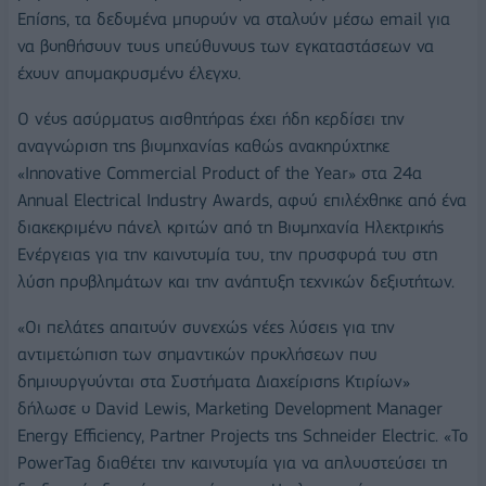
Επίσης, τα δεδομένα μπορούν να σταλούν μέσω email για
να βοηθήσουν τους υπεύθυνους των εγκαταστάσεων να
έχουν απομακρυσμένο έλεγχο.
Ο νέος ασύρματος αισθητήρας έχει ήδη κερδίσει την
αναγνώριση της βιομηχανίας καθώς ανακηρύχτηκε
«Innovative Commercial Product of the Year» στα 24α
Annual Electrical Industry Awards, αφού επιλέχθηκε από ένα
διακεκριμένο πάνελ κριτών από τη Βιομηχανία Ηλεκτρικής
Ενέργειας για την καινοτομία του, την προσφορά του στη
λύση προβλημάτων και την ανάπτυξη τεχνικών δεξιοτήτων.
«Οι πελάτες απαιτούν συνεχώς νέες λύσεις για την
αντιμετώπιση των σημαντικών προκλήσεων που
δημιουργούνται στα Συστήματα Διαχείρισης Κτιρίων»
δήλωσε ο David Lewis, Marketing Development Manager
Energy Efficiency, Partner Projects της Schneider Electric. «To
PowerTag διαθέτει την καινοτομία για να απλουστεύσει τη