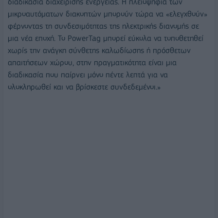
διαδικασία διαχείρισης ενέργειας. Η πλειοψηφία των
μικροαυτόματων διακοπτών μπορούν τώρα να «ελεγχθούν»
φέρνοντας τη συνδεσιμότητας της ηλεκτρικής διανομής σε
μια νέα εποχή. Το PowerTag μπορεί εύκολα να τοποθετηθεί
χωρίς την ανάγκη σύνθετης καλωδίωσης ή πρόσθετων
απαιτήσεων χώρου, στην πραγματικότητα είναι μια
διαδικασία που παίρνει μόνο πέντε λεπτά για να
ολοκληρωθεί και να βρίσκεστε συνδεδεμένοι.»