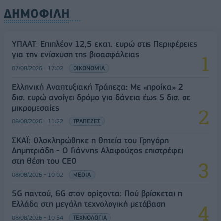
ΔΗΜΟΦΙΛΗ
ΥΠΑΑΤ: Επιπλέον 12,5 εκατ. ευρώ στις Περιφέρειες
για την ενίσχυση της βιοασφάλειας
07/08/2026 - 17:02
ΟΙΚΟΝΟΜΙΑ
Ελληνική Αναπτυξιακή Τράπεζα: Με «προίκα» 2
δισ. ευρώ ανοίγει δρόμο για δάνεια έως 5 δισ. σε
μικρομεσαίες
08/08/2026 - 11:22
ΤΡΑΠΕΖΕΣ
ΣΚΑΪ: Ολοκληρώθηκε η θητεία του Γρηγόρη
Δημητριάδη - Ο Γιάννης Αλαφούζος επιστρέφει
στη θέση του CEO
08/08/2026 - 10:02
MEDIA
5G παντού, 6G στον ορίζοντα: Πού βρίσκεται η
Ελλάδα στη μεγάλη τεχνολογική μετάβαση
08/08/2026 - 10:54
ΤΕΧΝΟΛΟΓΙΑ