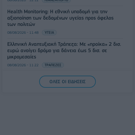
Health Monitoring: Η εθνική υποδομή για την
αξιοποίηση των δεδομένων υγείας προς όφελος
των πολιτών
08/08/2026 - 11:48
ΥΓΕΙΑ
Ελληνική Αναπτυξιακή Τράπεζα: Με «προίκα» 2 δισ.
ευρώ ανοίγει δρόμο για δάνεια έως 5 δισ. σε
μικρομεσαίες
08/08/2026 - 11:22
ΤΡΑΠΕΖΕΣ
5G παντού, 6G στον ορίζοντα: Πού βρίσκεται η
ΟΛΕΣ ΟΙ ΕΙΔΗΣΕΙΣ
Ελλάδα στη μεγάλη τεχνολογική μετάβαση
08/08/2026 - 10:54
ΤΕΧΝΟΛΟΓΙΑ