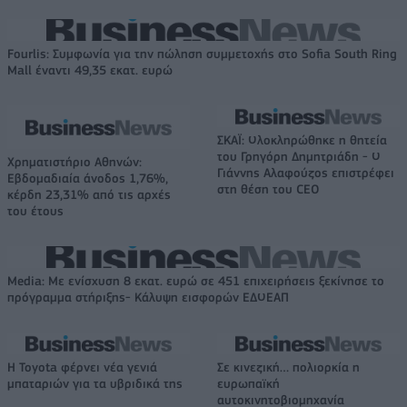
Fourlis: Συμφωνία για την πώληση συμμετοχής στο Sofia South Ring
Mall έναντι 49,35 εκατ. ευρώ
ΣΚΑΪ: Ολοκληρώθηκε η θητεία
του Γρηγόρη Δημητριάδη - Ο
Χρηματιστήριο Αθηνών:
Γιάννης Αλαφούζος επιστρέφει
Εβδομαδιαία άνοδος 1,76%,
στη θέση του CEO
κέρδη 23,31% από τις αρχές
του έτους
Media: Με ενίσχυση 8 εκατ. ευρώ σε 451 επιχειρήσεις ξεκίνησε το
πρόγραμμα στήριξης- Κάλυψη εισφορών ΕΔΟΕΑΠ
Η Toyota φέρνει νέα γενιά
Σε κινεζική… πολιορκία η
μπαταριών για τα υβριδικά της
ευρωπαϊκή
αυτοκινητοβιομηχανία