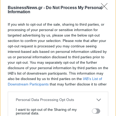
low & non alcohol
είσοδο στην πολωνική αγορά
ενέργειας
BusinessNews.gr -
Do Not Process My Personal
Information
If you wish to opt-out of the sale, sharing to third parties, or
Η Chery επενδύει 75 εκατ. δολάρια στην KG Mobility
processing of your personal or sensitive information for
targeted advertising by us, please use the below opt-out
section to confirm your selection. Please note that after your
Το FIAT 500 Hybrid τώρα από
Ατρόμητος και Novibet
opt-out request is processed you may continue seeing
18.990 ευρώ
συνεχίζουν μαζί: Ανανέωση της
interest-based ads based on personal information utilized by
συνεργασίας τους μέχρι το
us or personal information disclosed to third parties prior to
2028
your opt-out. You may separately opt-out of the further
disclosure of your personal information by third parties on the
IAB’s list of downstream participants. This information may
also be disclosed by us to third parties on the
IAB’s List of
18η συνεχόμενη χρονιά για τον ΟΤΕ στη διεθνή σειρά δεικτών
FTSE4Good
Downstream Participants
that may further disclose it to other
third parties.
Personal Data Processing Opt Outs
Alpha Bank: Για πρώτη φορά το Αρχαίο Θέατρο Επιδαύρου άνοιξε τις
πύλες του σε όλους
I want to opt-out of the Sharing of my
personal data.