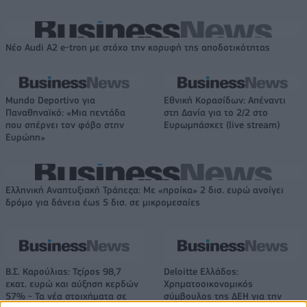
Νέο Audi A2 e-tron με στόχο την κορυφή της αποδοτικότητας
Mundo Deportivo για
Εθνική Κορασίδων: Απέναντι
Παναθηναϊκό: «Μια πεντάδα
στη Δανία για το 2/2 στο
που σπέρνει τον φόβο στην
Ευρωμπάσκετ (live stream)
Ευρώπη»
Ελληνική Αναπτυξιακή Τράπεζα: Με «προίκα» 2 δισ. ευρώ ανοίγει
δρόμο για δάνεια έως 5 δισ. σε μικρομεσαίες
Β.Σ. Καρούλιας: Τζίρος 98,7
Deloitte Ελλάδος:
εκατ. ευρώ και αύξηση κερδών
Χρηματοοικονομικός
57% - Τα νέα στοιχήματα σε
σύμβουλος της ΔΕΗ για την