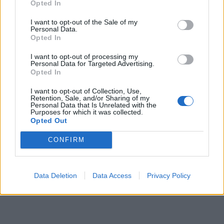
Opted In
I want to opt-out of the Sale of my
Personal Data.
Opted In
ΠΕΡΙΣΣΌΤΕΡΑ ΣΕ ΑΥΤΉ ΤΗΝ ΚΑΤΗΓΟΡΊΑ
I want to opt-out of processing my
Personal Data for Targeted Advertising.
Opted In
I want to opt-out of Collection, Use,
Retention, Sale, and/or Sharing of my
Personal Data that Is Unrelated with the
Purposes for which it was collected.
Dell Technologies: Νέα
Opted Out
στρατηγική στον τομέα του
Daikin Hellas: Παρουσίασε
IoT
τα νέα προϊόντα
CONFIRM
θέρμανσης 2017-2018
06/11/2017 - 02:00
06/11/2017 - 02:00
Data Deletion
Data Access
Privacy Policy