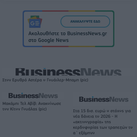
Στον Ερυθρό Αστέρα ο Γουάιλερ-Μπαμπ (pic)
Μακάμπι Τελ Αβίβ: Ανακοίνωσε
τον Κίτον Γουάλας (pic)
Στα 15 δισ. ευρώ ο στόχος για
νέα δάνεια το 2026 - Η
«ακτινογραφία» της
κερδοφορίας των τραπεζών το
α΄ εξάμηνο