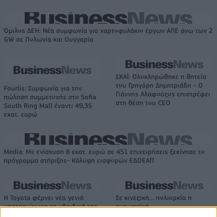
Όμιλος ΔΕΗ: Νέα συμφωνία για χαρτοφυλάκιο έργων ΑΠΕ άνω των 2
GW σε Πολωνία και Ουγγαρία
ΣΚΑΪ: Ολοκληρώθηκε η θητεία
του Γρηγόρη Δημητριάδη - Ο
Fourlis: Συμφωνία για την
Γιάννης Αλαφούζος επιστρέφει
πώληση συμμετοχής στο Sofia
στη θέση του CEO
South Ring Mall έναντι 49,35
εκατ. ευρώ
Media: Με ενίσχυση 8 εκατ. ευρώ σε 451 επιχειρήσεις ξεκίνησε το
πρόγραμμα στήριξης- Κάλυψη εισφορών ΕΔΟΕΑΠ
Η Toyota φέρνει νέα γενιά
Σε κινεζική… πολιορκία η
μπαταριών για τα υβριδικά της
ευρωπαϊκή
αυτοκινητοβιομηχανία