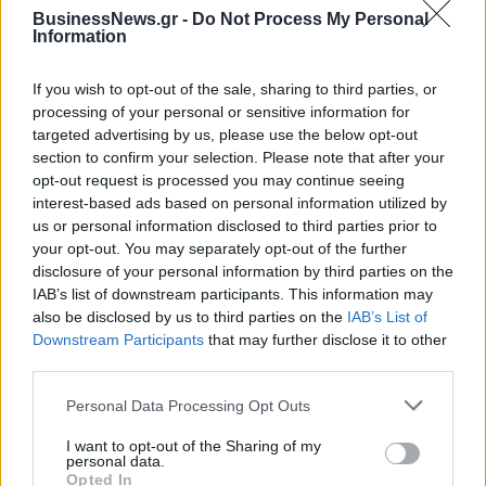
BusinessNews.gr -
Do Not Process My Personal
Information
Νέο Audi A2 e-tron με στόχο την κορυφή της αποδοτικότητας
If you wish to opt-out of the sale, sharing to third parties, or
processing of your personal or sensitive information for
targeted advertising by us, please use the below opt-out
section to confirm your selection. Please note that after your
«Η οικογένεια Μπας φέρεται να
Εθνική Παίδων: Κόντρα στη
opt-out request is processed you may continue seeing
βρίσκεται κοντά στην απόκτηση
Γεωργία για την πρώτη νίκη στο
της Βιλερμπάν»
Ευρωμπάσκετ U16 (live stream)
interest-based ads based on personal information utilized by
us or personal information disclosed to third parties prior to
your opt-out. You may separately opt-out of the further
disclosure of your personal information by third parties on the
Χρηματιστήριο Αθηνών: Εβδομαδιαία άνοδος 1,76%, κέρδη 23,31%
IAB’s list of downstream participants. This information may
από τις αρχές του έτους
also be disclosed by us to third parties on the
IAB’s List of
Downstream Participants
that may further disclose it to other
third parties.
Personal Data Processing Opt Outs
Ελληνική Αναπτυξιακή Τράπεζα:
Υπ. Μεταφορών: Οριστική λύση
Με «προίκα» 2 δισ. ευρώ
στο ζήτημα των πινακίδων
I want to opt-out of the Sharing of my
ανοίγει δρόμο για δάνεια έως 5
κυκλοφορίας - Τέλος στις
personal data.
δισ. σε μικρομεσαίες
χρονοβόρες διαδικασίες
Opted In