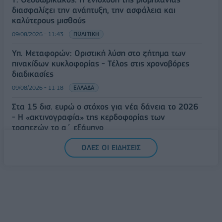
διασφαλίζει την ανάπτυξη, την ασφάλεια και
καλύτερους μισθούς
09/08/2026 - 11:43
ΠΟΛΙΤΙΚΗ
Υπ. Μεταφορών: Οριστική λύση στο ζήτημα των
πινακίδων κυκλοφορίας - Τέλος στις χρονοβόρες
διαδικασίες
09/08/2026 - 11:18
ΕΛΛΑΔΑ
Στα 15 δισ. ευρώ ο στόχος για νέα δάνεια το 2026
- Η «ακτινογραφία» της κερδοφορίας των
τραπεζών το α΄ εξάμηνο
09/08/2026 - 10:52
ΤΡΑΠΕΖΕΣ
ΟΛΕΣ ΟΙ ΕΙΔΗΣΕΙΣ
Ισπανία – Ιταλία: Κλιμακώνεται η αντιπαράθεση για
το μεταναστευτικό με αμοιβαίους συνοριακούς
ελέγχους
09/08/2026 - 10:29
ΚΟΣΜΟΣ