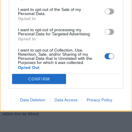
I want to opt-out of the Sale of my
Personal Data.
Opted In
Η Chery επενδύει 75 εκατ. δολάρια στην KG Mobility
I want to opt-out of processing my
Personal Data for Targeted Advertising.
Opted In
Το FIAT 500 Hybrid τώρα από
Ατρόμητος και Novibet
18.990 ευρώ
συνεχίζουν μαζί: Ανανέωση της
I want to opt-out of Collection, Use,
συνεργασίας τους μέχρι το
Retention, Sale, and/or Sharing of my
2028
Personal Data that Is Unrelated with the
Purposes for which it was collected.
Opted Out
CONFIRM
18η συνεχόμενη χρονιά για τον ΟΤΕ στη διεθνή σειρά δεικτών
FTSE4Good
Data Deletion
Data Access
Privacy Policy
Alpha Bank: Για πρώτη φορά το Αρχαίο Θέατρο Επιδαύρου άνοιξε τις
πύλες του σε όλους