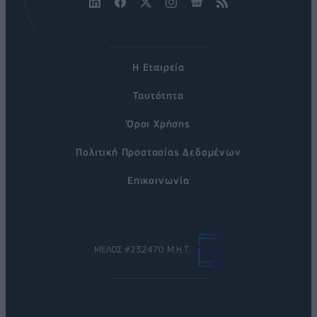
Η Εταιρεία
Ταυτότητα
Όροι Χρήσης
Πολιτική Προστασίας Δεδομένων
Επικοινωνία
ΜΕΛΟΣ #232470 Μ.Η.Τ.