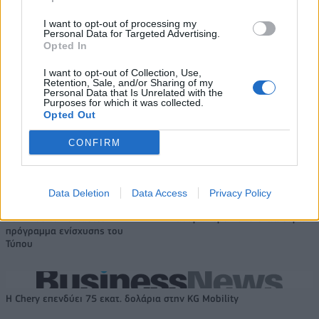
I want to opt-out of processing my
Personal Data for Targeted Advertising.
Ευρωπαϊκό Κορασίδων: Άνετη
Γιαννακόπουλος: «Όταν σου
Opted In
νίκη της Ελλάδας στην
ρίχνουν μια πέτρα, τους
πρεμιέρα, 78-36 την Ιρλανδία
καταστρέφεις» (vid)
I want to opt-out of Collection, Use,
Retention, Sale, and/or Sharing of my
Personal Data that Is Unrelated with the
Purposes for which it was collected.
Opted Out
ΕΛΣΤΑΤ: Στο 3,4% υποχώρησε ο πληθωρισμός τον Ιούλιο
CONFIRM
Χρηματοδότηση 8 εκατ. ευρώ
Metlen: Ρεκόρ EBITDA στο α'
Data Deletion
Data Access
Privacy Policy
σε 843 μέσα ενημέρωσης-
εξάμηνο, στα 550 εκατ. ευρώ –
Ξεκίνησε το πενταετές
Καθαρά κέρδη 313 εκατ. ευρώ
πρόγραμμα ενίσχυσης του
Τύπου
Η Chery επενδύει 75 εκατ. δολάρια στην KG Mobility