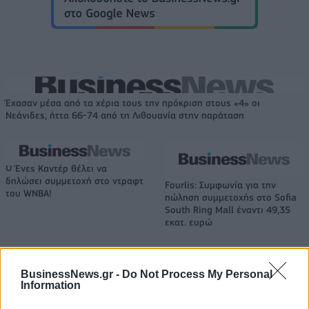
Έχασαν μέσα από τα χέρια τους την πρόκριση στους «4» οι
Νεάνιδες, ήττα 66-74 από τη Λιθουανία στην παράταση
Ο Ένες Καντέρ θέλει να
δηλώσει συμμετοχή στο ντραφτ
Fourlis: Συμφωνία για την
του WNBA!
πώληση συμμετοχής στο Sofia
South Ring Mall έναντι 49,35
εκατ. ευρώ
BusinessNews.gr -
Do Not Process My Personal
Β.Σ. Καρούλιας: Τζίρος 98,7 εκατ. ευρώ και αύξηση κερδών 57% - Τα
Information
νέα στοιχήματα σε low & non alcohol