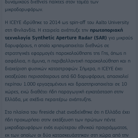
δυναμικούς διεθνείς παίκτες στον τομέα των
μικροδορυφόρων.
Η ICEYE ιδρύθηκε το 2014 ως spin-off του Aalto University
στη Φινλανδία. Η εταιρεία ανέπτυξε την
πρωτοποριακή
τεχνολογία Synthetic Aperture Radar (SAR)
για μικρούς
δορυφόρους, η οποία χρησιμοποιείται διεθνώς σε
στρατηγικές εφαρμογές παρακολούθησης της Γης, όπως η
ασφάλεια, η άμυνα, η περιβαλλοντική παρακολούθηση και η
διαχείριση φυσικών καταστροφών. Σήμερα, η ICEYE έχει
εκτοξεύσει περισσότερους από 60 δορυφόρους, απασχολεί
περίπου 1.000 εργαζομένους και δραστηριοποιείται σε 10
χώρες, ενώ διαθέτει ήδη παραγωγική εγκατάσταση στην
Ελλάδα, με σχέδια περαιτέρω ανάπτυξης.
Στο πλαίσιο του fireside chat αναδείχθηκε ότι η Ελλάδα έχει
ήδη προχωρήσει στην εκτόξευση των πρώτων πέντε
μικροδορυφόρων ενός ευρύτερου εθνικού προγράμματος,
εκ των οποίων οι δύο κατασκευάστηκαν στη χώρα από την