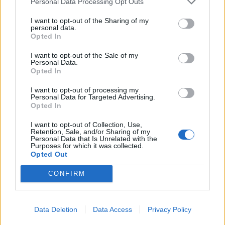
ανάρτηση που έκανε
Personal Data Processing Opt Outs
I want to opt-out of the Sharing of my
personal data.
Opted In
HELLENiQ ENERGY: Κέρδη 393 εκατ. ευρώ στο α' εξάμηνο – Στα 734
εκατ. ευρώ τα EBITDA
I want to opt-out of the Sale of my
Personal Data.
Opted In
I want to opt-out of processing my
Personal Data for Targeted Advertising.
Viohalco: Αυξημένος κατά 14%
ΥΠΕΘΟΟ: Νέες επενδύσεις 1
Opted In
ο τζίρος στο α' εξάμηνο, στα 4,3
δισ. ευρώ ως το 2028 για την
δισ. ευρώ – Στα 446 εκατ. ευρώ
Ενέργεια
I want to opt-out of Collection, Use,
τα EBITDA
Retention, Sale, and/or Sharing of my
Personal Data that Is Unrelated with the
Purposes for which it was collected.
Opted Out
Η συμφωνία Arval-Athlon αναδιαμορφώνει την αγορά leasing
CONFIRM
VW: Η δύσκολη εξίσωση της
18η συνεχόμενη χρονιά για τον
Data Deletion
Data Access
Privacy Policy
αναδιάρθρωσης
ΟΤΕ στη διεθνή σειρά δεικτών
FTSE4Good