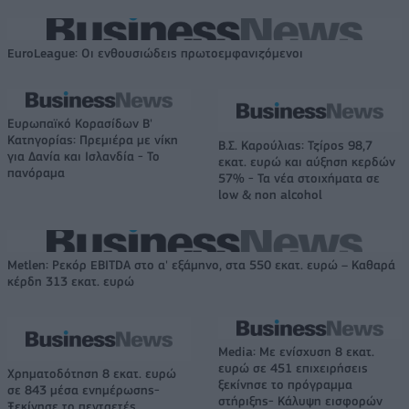
EuroLeague: Οι ενθουσιώδεις πρωτοεμφανιζόμενοι
Ευρωπαϊκό Κορασίδων Β'
Κατηγορίας: Πρεμιέρα με νίκη
Β.Σ. Καρούλιας: Τζίρος 98,7
για Δανία και Ισλανδία - Το
εκατ. ευρώ και αύξηση κερδών
πανόραμα
57% - Τα νέα στοιχήματα σε
low & non alcohol
Metlen: Ρεκόρ EBITDA στο α' εξάμηνο, στα 550 εκατ. ευρώ – Καθαρά
κέρδη 313 εκατ. ευρώ
Media: Με ενίσχυση 8 εκατ.
ευρώ σε 451 επιχειρήσεις
Χρηματοδότηση 8 εκατ. ευρώ
ξεκίνησε το πρόγραμμα
σε 843 μέσα ενημέρωσης-
στήριξης- Κάλυψη εισφορών
Ξεκίνησε το πενταετές