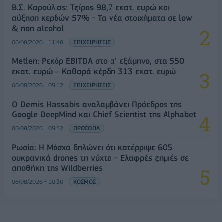
Β.Σ. Καρούλιας: Τζίρος 98,7 εκατ. ευρώ και
αύξηση κερδών 57% - Τα νέα στοιχήματα σε low
& non alcohol
06/08/2026 - 11:48
ΕΠΙΧΕΙΡΗΣΕΙΣ
Metlen: Ρεκόρ EBITDA στο α' εξάμηνο, στα 550
εκατ. ευρώ – Καθαρά κέρδη 313 εκατ. ευρώ
06/08/2026 - 09:12
ΕΠΙΧΕΙΡΗΣΕΙΣ
Ο Demis Hassabis αναλαμβάνει Πρόεδρος της
Google DeepMind και Chief Scientist της Alphabet
06/08/2026 - 09:32
ΠΡΟΣΩΠΑ
Ρωσία: Η Μόσχα δηλώνει ότι κατέρριψε 605
ουκρανικά drones τη νύχτα - Ελαφρές ζημιές σε
αποθήκη της Wildberries
06/08/2026 - 10:30
ΚΟΣΜΟΣ