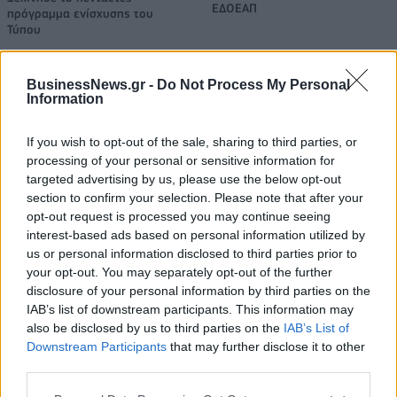
ΕΔΟΕΑΠ
πρόγραμμα ενίσχυσης του
Τύπου
BusinessNews.gr -
Do Not Process My Personal
IAB Hellas: Νέα Διοικούσα Επιτροπή και νέο Διοικητικό Συμβούλιο -
Information
Πρόεδρος ο Γαληνός Γιαγλής
If you wish to opt-out of the sale, sharing to third parties, or
processing of your personal or sensitive information for
targeted advertising by us, please use the below opt-out
Νέο Audi A2 e-tron με στόχο
Η Chery επενδύει 75 εκατ.
section to confirm your selection. Please note that after your
την κορυφή της
δολάρια στην KG Mobility
αποδοτικότητας
opt-out request is processed you may continue seeing
interest-based ads based on personal information utilized by
us or personal information disclosed to third parties prior to
your opt-out. You may separately opt-out of the further
Το FIAT 500 Hybrid τώρα από 18.990 ευρώ
disclosure of your personal information by third parties on the
IAB’s list of downstream participants. This information may
also be disclosed by us to third parties on the
IAB’s List of
Downstream Participants
that may further disclose it to other
Ουκρανία: Με Μίχαϊλιουκ και
Πάρκερ: «Όνειρό μου να
third parties.
Λεν κόντρα στην Ελλάδα
κατακτήσω το ΝΒΑ Europe με τη
Βιλερμπάν» - Η διευκρινιστική