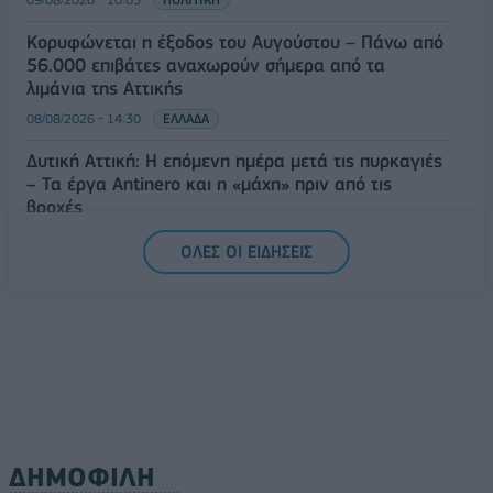
Κορυφώνεται η έξοδος του Αυγούστου – Πάνω από
56.000 επιβάτες αναχωρούν σήμερα από τα
λιμάνια της Αττικής
08/08/2026 - 14:30
ΕΛΛΑΔΑ
Δυτική Αττική: Η επόμενη ημέρα μετά τις πυρκαγιές
– Τα έργα Antinero και η «μάχη» πριν από τις
βροχές
08/08/2026 - 14:08
ΕΛΛΑΔΑ
ΟΛΕΣ ΟΙ ΕΙΔΗΣΕΙΣ
Ειδικό Χωροταξικό για τον Τουρισμό: Οι νέοι
κανόνες για επενδύσεις, νησιά και προορισμούς υπό
πίεση
08/08/2026 - 13:21
ΤΟΥΡΙΣΜΟΣ
ΔΗΜΟΦΙΛΗ