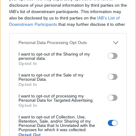
disclosure of your personal information by third parties on the
IAB’s list of downstream participants. This information may
also be disclosed by us to third parties on the
IAB’s List of
Το FIAT 500 Hybrid τώρα από
Ατρόμητος και Novibet
Downstream Participants
that may further disclose it to other
18.990 ευρώ
συνεχίζουν μαζί: Ανανέωση της
συνεργασίας τους μέχρι το
third parties.
2028
Personal Data Processing Opt Outs
I want to opt-out of the Sharing of my
personal data.
18η συνεχόμενη χρονιά για τον ΟΤΕ στη διεθνή σειρά δεικτών
Opted In
FTSE4Good
I want to opt-out of the Sale of my
Personal Data.
Opted In
Alpha Bank: Για πρώτη φορά το Αρχαίο Θέατρο Επιδαύρου άνοιξε τις
πύλες του σε όλους
I want to opt-out of processing my
Personal Data for Targeted Advertising.
Opted In
I want to opt-out of Collection, Use,
Retention, Sale, and/or Sharing of my
Personal Data that Is Unrelated with the
ΠΕΡΙΣΣΌΤΕΡΑ ΣΕ ΑΥΤΉ ΤΗΝ ΚΑΤΗΓΟΡΊΑ
Purposes for which it was collected.
Opted Out