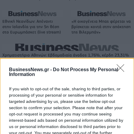
Εθνική Νεανίδων: Απέναντι
«Η οικογένεια Μπας φέρεται να
στην Ισλανδία για την 5η θέση
βρίσκεται κοντά στην απόκτηση
στο Ευρωμπάσκετ (live stream)
της Βιλερμπάν»
Χρηματιστήριο Αθηνών: Εβδομαδιαία άνοδος 1,76%, κέρδη 23,31%
από τις αρχές του έτους
BusinessNews.gr -
Do Not Process My Personal
Information
If you wish to opt-out of the sale, sharing to third parties, or
Ελληνική Αναπτυξιακή Τράπεζα:
Υπ. Μεταφορών: Οριστική λύση
processing of your personal or sensitive information for
Με «προίκα» 2 δισ. ευρώ
στο ζήτημα των πινακίδων
targeted advertising by us, please use the below opt-out
ανοίγει δρόμο για δάνεια έως 5
κυκλοφορίας - Τέλος στις
δισ. σε μικρομεσαίες
χρονοβόρες διαδικασίες
section to confirm your selection. Please note that after your
opt-out request is processed you may continue seeing
interest-based ads based on personal information utilized by
us or personal information disclosed to third parties prior to
Η Chery επενδύει 75 εκατ. δολάρια στην KG Mobility
your opt-out. You may separately opt-out of the further