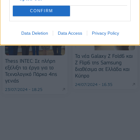
CONFIRM
Data Deletion
Data Access
Privacy Policy
Τα νέα Galaxy Z Fold6 και
Thess INTEC: Σε πλήρη
Z Flip6 της Samsung
εξέλιξη τα έργα για το
διαθέσιμα σε Ελλάδα και
Τεχνολογικό Πάρκο 4ης
Κύπρο
γενιάς
24/07/2024 - 16:35
23/07/2024 - 18:25