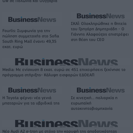
GW σε Πολωνία και Ουγγαρία
ΣΚΑΪ: Ολοκληρώθηκε η θητεία
του Γρηγόρη Δημητριάδη - Ο
Fourlis: Συμφωνία για την
Γιάννης Αλαφούζος επιστρέφει
πώληση συμμετοχής στο Sofia
στη θέση του CEO
South Ring Mall έναντι 49,35
εκατ. ευρώ
Media: Με ενίσχυση 8 εκατ. ευρώ σε 451 επιχειρήσεις ξεκίνησε το
πρόγραμμα στήριξης- Κάλυψη εισφορών ΕΔΟΕΑΠ
Η Toyota φέρνει νέα γενιά
Σε κινεζική… πολιορκία η
μπαταριών για τα υβριδικά της
ευρωπαϊκή
αυτοκινητοβιομηχανία
Νέο Audi A2 e-tron με στόχο την κορυφή της αποδοτικότητας