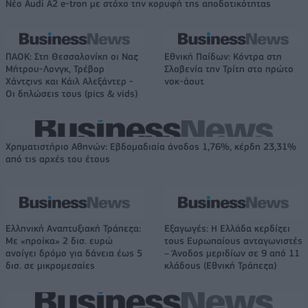
Νέο Audi A2 e-tron με στόχο την κορυφή της αποδοτικότητας
ΠΑΟΚ: Στη Θεσσαλονίκη οι Ναζ
Εθνική Παίδων: Κόντρα στη
Μήτρου-Λονγκ, Τρέβορ
Σλοβενία την Τρίτη στο πρώτο
Χάντζινς και Κάιλ Αλεξάντερ -
νοκ-άουτ
Οι δηλώσεις τους (pics & vids)
Χρηματιστήριο Αθηνών: Εβδομαδιαία άνοδος 1,76%, κέρδη 23,31%
από τις αρχές του έτους
Ελληνική Αναπτυξιακή Τράπεζα:
Εξαγωγές: Η Ελλάδα κερδίζει
Με «προίκα» 2 δισ. ευρώ
τους Ευρωπαίους ανταγωνιστές
ανοίγει δρόμο για δάνεια έως 5
– Άνοδος μεριδίων σε 9 από 11
δισ. σε μικρομεσαίες
κλάδους (Εθνική Τράπεζα)