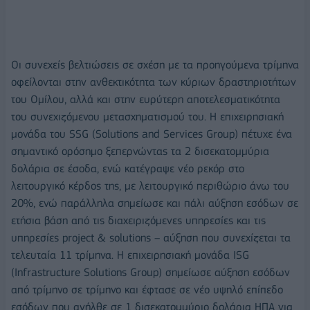
Οι συνεχείς βελτιώσεις σε σχέση με τα προηγούμενα τρίμηνα
οφείλονται στην ανθεκτικότητα των κύριων δραστηριοτήτων
του Ομίλου, αλλά και στην ευρύτερη αποτελεσματικότητα
του συνεχιζόμενου μετασχηματισμού του. Η επιχειρησιακή
μονάδα του SSG (Solutions and Services Group) πέτυχε ένα
σημαντικό ορόσημο ξεπερνώντας τα 2 δισεκατομμύρια
δολάρια σε έσοδα, ενώ κατέγραψε νέο ρεκόρ στο
λειτουργικό κέρδος της, με λειτουργικό περιθώριο άνω του
20%, ενώ παράλληλα σημείωσε και πάλι αύξηση εσόδων σε
ετήσια βάση από τις διαχειριζόμενες υπηρεσίες και τις
υπηρεσίες project & solutions – αύξηση που συνεχίζεται τα
τελευταία 11 τρίμηνα. Η επιχειρησιακή μονάδα ISG
(Infrastructure Solutions Group) σημείωσε αύξηση εσόδων
από τρίμηνο σε τρίμηνο και έφτασε σε νέο υψηλό επίπεδο
εσόδων που ανήλθε σε 1 δισεκατομμύριο δολάρια ΗΠΑ για