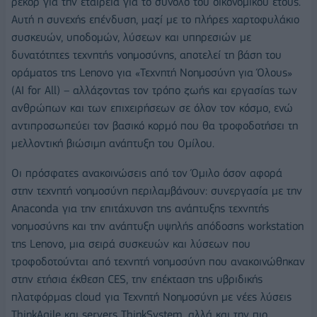
ρεκόρ για την εταιρεία για το σύνολο του οικονομικού έτους.
Αυτή η συνεχής επένδυση, μαζί με το πλήρες χαρτοφυλάκιο
συσκευών, υποδομών, λύσεων και υπηρεσιών με
δυνατότητες τεχνητής νοημοσύνης, αποτελεί τη βάση του
οράματος της Lenovo για «Τεχνητή Νοημοσύνη για Όλους»
(ΑΙ for All) – αλλάζοντας τον τρόπο ζωής και εργασίας των
ανθρώπων και των επιχειρήσεων σε όλον τον κόσμο, ενώ
αντιπροσωπεύει τον βασικό κορμό που θα τροφοδοτήσει τη
μελλοντική βιώσιμη ανάπτυξη του Ομίλου.
Οι πρόσφατες ανακοινώσεις από τον Όμιλο όσον αφορά
στην τεχνητή νοημοσύνη περιλαμβάνουν: συνεργασία με την
Anaconda για την επιτάχυνση της ανάπτυξης τεχνητής
νοημοσύνης και την ανάπτυξη υψηλής απόδοσης workstation
της Lenovo, μια σειρά συσκευών και λύσεων που
τροφοδοτούνται από τεχνητή νοημοσύνη που ανακοινώθηκαν
στην ετήσια έκθεση CES, την επέκταση της υβριδικής
πλατφόρμας cloud για Τεχνητή Νοημοσύνη με νέες λύσεις
ThinkAgile και servers ThinkSystem, αλλά και την πιο