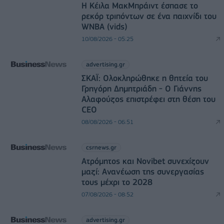
Η Κέιλα ΜακΜπράιντ έσπασε το
ρεκόρ τριπόντων σε ένα παιχνίδι του
WNBA (vids)
10/08/2026 - 05:25
advertising.gr
ΣΚΑΪ: Ολοκληρώθηκε η θητεία του
Γρηγόρη Δημητριάδη - Ο Γιάννης
Αλαφούζος επιστρέφει στη θέση του
CEO
08/08/2026 - 06:51
csrnews.gr
Ατρόμητος και Novibet συνεχίζουν
μαζί: Ανανέωση της συνεργασίας
τους μέχρι το 2028
07/08/2026 - 08:52
advertising.gr