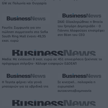
GW σε Πολωνία και Ουγγαρία
ΣΚΑΪ: Ολοκληρώθηκε η θητεία
του Γρηγόρη Δημητριάδη - Ο
Fourlis: Συμφωνία για την
Γιάννης Αλαφούζος επιστρέφει
πώληση συμμετοχής στο Sofia
στη θέση του CEO
South Ring Mall έναντι 49,35
εκατ. ευρώ
Media: Με ενίσχυση 8 εκατ. ευρώ σε 451 επιχειρήσεις ξεκίνησε το
πρόγραμμα στήριξης- Κάλυψη εισφορών ΕΔΟΕΑΠ
Η Toyota φέρνει νέα γενιά
Σε κινεζική… πολιορκία η
μπαταριών για τα υβριδικά της
ευρωπαϊκή
αυτοκινητοβιομηχανία