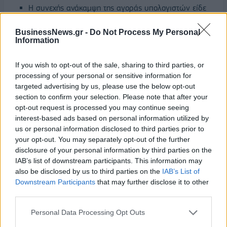
Η συνεχής ανάκαμψη της αγοράς υπολογιστών είδε
την επιχειρησιακή μονάδα του IDG να ξεπερνά την
αγορά και να επιστρέφει σε ετήσια αύξηση αποστολών,
BusinessNews.gr -
Do Not Process My Personal
Information
καταγράφοντας το υψηλότερο μερίδιο αγοράς από την
Covid εποχή, το όποιο ανήλθε σε σχεδόν στο 24%. Η
If you wish to opt-out of the sale, sharing to third parties, or
Βόρεια Αμερική κατέγραψε ετήσια αύξηση εσόδων από
processing of your personal or sensitive information for
υπολογιστές της τάξεως του 20%.
targeted advertising by us, please use the below opt-out
Η απόδοση σε non-PC συσκευές σημείωσε επίσης
section to confirm your selection. Please note that after your
ενθαρρυντική πρόοδο. Τα smartphone και tablet
opt-out request is processed you may continue seeing
επέστρεψαν σε υψηλή διψήφια αύξηση αποστολών,
interest-based ads based on personal information utilized by
us or personal information disclosed to third parties prior to
από έτος σε έτος, με σημαντικό premium στην αγορά
your opt-out. You may separately opt-out of the further
άνω των 20 μονάδων. Οι αποστολές smartphone
disclosure of your personal information by third parties on the
αυξήθηκαν κατά 32%, από έτος σε έτος –
IAB’s list of downstream participants. This information may
σημειώνοντας υπερανάπτυξη στις περιοχές Ασίας-
also be disclosed by us to third parties on the
IAB’s List of
Ειρηνικού, την EMEA και τη Βόρεια Αμερική.
Downstream Participants
that may further disclose it to other
third parties.
Ευκαιρίες και Βιώσιμη Ανάπτυξη:
Personal Data Processing Opt Outs
Η τάση της υβριδικής τεχνητής νοημοσύνης θα αυξήσει