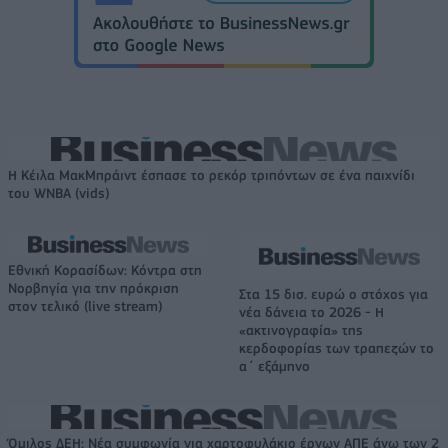
Η Κέιλα ΜακΜπράιντ έσπασε το ρεκόρ τριπόντων σε ένα παιχνίδι
του WNBA (vids)
Εθνική Κορασίδων: Κόντρα στη
Νορβηγία για την πρόκριση
Στα 15 δισ. ευρώ ο στόχος για
στον τελικό (live stream)
νέα δάνεια το 2026 - Η
«ακτινογραφία» της
κερδοφορίας των τραπεζών το
α΄ εξάμηνο
Όμιλος ΔΕΗ: Νέα συμφωνία για χαρτοφυλάκιο έργων ΑΠΕ άνω των 2