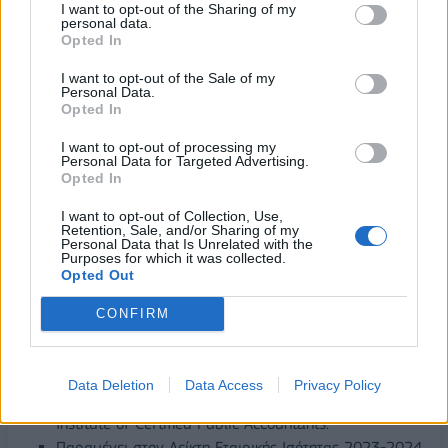
τη ζήτηση για συσκευές πελατών, δημιουργώντας
I want to opt-out of the Sharing of my
personal data.
δυνατότητες ανάπτυξης και βελτιώσεις περιθωρίου.
Opted In
Η Lenovo έχει μια μοναδική ευκαιρία να αναπτύξει μια
I want to opt-out of the Sale of my
πλήρως ενοποιημένη εμπειρία AI που θα προσφέρει
Personal Data.
λύσεις σε όλα τα ψηφιακά οικοσυστήματα των
Opted In
χρηστών, συμπεριλαμβανομένων των υπολογιστών,
I want to opt-out of processing my
των tablet και των smartphone.
Personal Data for Targeted Advertising.
Opted In
Νεότερα για το πρόγραμμα
ESG
I want to opt-out of Collection, Use,
Retention, Sale, and/or Sharing of my
Η Lenovo έχει αναγνωριστεί για τα πολλά επιτεύγματα της
Personal Data that Is Unrelated with the
Purposes for which it was collected.
όσον αφορά στο ESG κατά το τελευταίο τρίμηνο, όπως:
Opted Out
Τη Διατήρηση της υψηλότερης δυνατής βαθμολογίας
CONFIRM
στις ετήσιες αξιολογήσεις MSCI ESG με βαθμολογία
AAA.
Τιμήθηκε με Χρυσό βραβείο στα ετήσια βραβεία Best
Data Deletion
Data Access
Privacy Policy
Corporate Governance and ESG από το Hong Kong
Institute of Certified Public Accountants.
Παραμένει στον Δείκτη Εταιρικής Ισότητας 2023-2024