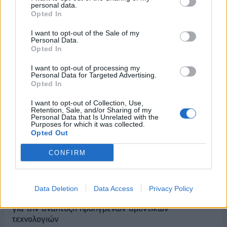
οικιακές συσκευές
09/01/2024 - 15:03
personal data.
Opted In
10/01/2024 - 21:24
I want to opt-out of the Sale of my
Personal Data.
Opted In
I want to opt-out of processing my
Personal Data for Targeted Advertising.
Opted In
I want to opt-out of Collection, Use,
Retention, Sale, and/or Sharing of my
Personal Data that Is Unrelated with the
Purposes for which it was collected.
Opted Out
CONFIRM
ΡΟΗ ΕΙΔΗΣΕΩΝ
Data Deletion
Data Access
Privacy Policy
Στρατηγική επένδυση του EFA GROUP στη Fractal
για την ανάπτυξη προηγμένων αμυντικών
τεχνολογιών