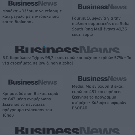
Μοκόκα: «Θέλουμε να χτίσουμε
κάτι μεγάλο με την ιδιοκτησία
Fourlis: Συμφωνία για την
και τη διοίκηση»
πώληση συμμετοχής στο Sofia
South Ring Mall έναντι 49,35
εκατ. ευρώ
Β.Σ. Καρούλιας: Τζίρος 98,7 εκατ. ευρώ και αύξηση κερδών 57% - Τα
νέα στοιχήματα σε low & non alcohol
Media: Με ενίσχυση 8 εκατ.
ευρώ σε 451 επιχειρήσεις
Χρηματοδότηση 8 εκατ. ευρώ
ξεκίνησε το πρόγραμμα
σε 843 μέσα ενημέρωσης-
στήριξης- Κάλυψη εισφορών
Ξεκίνησε το πενταετές
ΕΔΟΕΑΠ
πρόγραμμα ενίσχυσης του
Τύπου