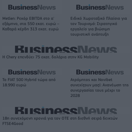
Metlen: Ρεκόρ EBITDA στο α'
Ειδικό Χωροταξικό Πλαίσιο για
εξάμηνο, στα 550 εκατ. ευρώ –
τον Τουρισμό: Στρατηγικό
Καθαρά κέρδη 313 εκατ. ευρώ
εργαλείο για βιώσιμη
τουριστική ανάπτυξη
Η Chery επενδύει 75 εκατ. δολάρια στην KG Mobility
Το FIAT 500 Hybrid τώρα από
Ατρόμητος και Novibet
18.990 ευρώ
συνεχίζουν μαζί: Ανανέωση της
συνεργασίας τους μέχρι το
2028
18η συνεχόμενη χρονιά για τον ΟΤΕ στη διεθνή σειρά δεικτών
FTSE4Good