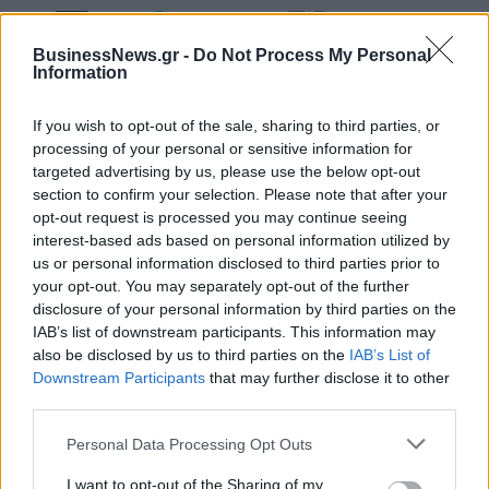
Alpha Bank: Για πρώτη φορά το Αρχαίο Θέατρο Επιδαύρου άνοιξε τις
BusinessNews.gr -
Do Not Process My Personal
πύλες του σε όλους
Information
If you wish to opt-out of the sale, sharing to third parties, or
processing of your personal or sensitive information for
targeted advertising by us, please use the below opt-out
section to confirm your selection. Please note that after your
ΠΕΡΙΣΣΌΤΕΡΑ ΣΕ ΑΥΤΉ ΤΗΝ ΚΑΤΗΓΟΡΊΑ
opt-out request is processed you may continue seeing
interest-based ads based on personal information utilized by
us or personal information disclosed to third parties prior to
your opt-out. You may separately opt-out of the further
disclosure of your personal information by third parties on the
IAB’s list of downstream participants. This information may
also be disclosed by us to third parties on the
IAB’s List of
Downstream Participants
that may further disclose it to other
third parties.
Η Κομισιόν θα ερευνήσει
Samsung: Οι εφαρμογές
την επένδυση της
της Τεχνητής Νοημοσύνης
Personal Data Processing Opt Outs
Microsoft στην OpenAI
σε καθημερινές έξυπνες
I want to opt-out of the Sharing of my