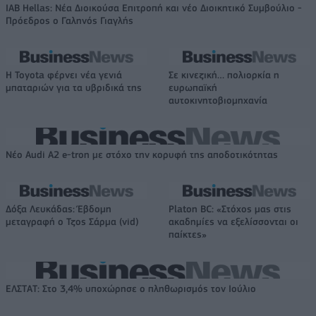
IAB Hellas: Νέα Διοικούσα Επιτροπή και νέο Διοικητικό Συμβούλιο -
Πρόεδρος ο Γαληνός Γιαγλής
Η Toyota φέρνει νέα γενιά
Σε κινεζική… πολιορκία η
μπαταριών για τα υβριδικά της
ευρωπαϊκή
αυτοκινητοβιομηχανία
Νέο Audi A2 e-tron με στόχο την κορυφή της αποδοτικότητας
Δόξα Λευκάδας: Έβδομη
Platon BC: «Στόχος μας στις
μεταγραφή ο Τζος Σάρμα (vid)
ακαδημίες να εξελίσσονται οι
παίκτες»
ΕΛΣΤΑΤ: Στο 3,4% υποχώρησε ο πληθωρισμός τον Ιούλιο