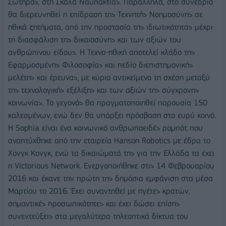
Σωτήρος, στη Σκάλα Ναυπακτίας. Παράλληλα, στο συνέδριο
θα διερευνηθεί η επίδραση της Τεχνητής Νοημοσύνης σε
ηθικά ζητήματα, από την προστασία της ιδιωτικότητας μέχρι
τη διασφάλιση της δικαιοσύνης και των αξιών του
ανθρώπινου είδους. Η Τεχνο-ηθική αποτελεί κλάδο της
Εφαρμοσμένης Φιλοσοφίας και πεδίο διεπιστημονικής
μελέτης και έρευνας, με κύριο αντικείμενο τη σχέση μεταξύ
της τεχνολογικής εξέλιξης και των αξιών της σύγχρονης
κοινωνίας. Το γεγονός θα πραγματοποιηθεί παρουσία 150
καλεσμένων, ενώ δεν θα υπάρξει πρόσβαση στο ευρύ κοινό.
Η Sophia είναι ένα κοινωνικό ανθρωποειδές ρομπότ που
αναπτύχθηκε από την εταιρεία Hanson Robotics με έδρα το
Χονγκ Κονγκ, ενώ τα δικαιώματά της για την Ελλάδα τα έχει
η Victorious Network. Ενεργοποιήθηκε στις 14 Φεβρουαρίου
2016 και έκανε την πρώτη της δημόσια εμφάνιση στα μέσα
Μαρτίου το 2016. Έχει συναντηθεί με ηγέτες κρατών,
σημαντικές προσωπικότητες και έχει δώσει επίσης
συνεντεύξεις στα μεγαλύτερα τηλεοπτικά δίκτυα του