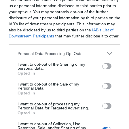
2028
us or personal information disclosed to third parties prior to
your opt-out. You may separately opt-out of the further
disclosure of your personal information by third parties on the
18η συνεχόμενη χρονιά για τον ΟΤΕ στη διεθνή σειρά δεικτών
IAB’s list of downstream participants. This information may
FTSE4Good
also be disclosed by us to third parties on the
IAB’s List of
Downstream Participants
that may further disclose it to other
third parties.
Alpha Bank: Για πρώτη φορά το Αρχαίο Θέατρο Επιδαύρου άνοιξε τις
Personal Data Processing Opt Outs
πύλες του σε όλους
I want to opt-out of the Sharing of my
personal data.
Opted In
I want to opt-out of the Sale of my
Personal Data.
ΠΕΡΙΣΣΌΤΕΡΑ ΣΕ ΑΥΤΉ ΤΗΝ ΚΑΤΗΓΟΡΊΑ
Opted In
I want to opt-out of processing my
Personal Data for Targeted Advertising.
Opted In
I want to opt-out of Collection, Use,
Διεθνής επέκταση για τη
PCS: Νέο έργο στην Κένυα
Retention, Sale, and/or Sharing of my