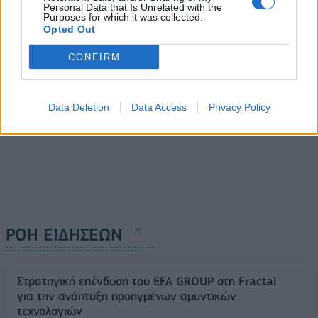
Nubis
Personal Data that Is Unrelated with the
09/04/2014 - 03:00
Purposes for which it was collected.
08/04/2014 - 03:00
Opted Out
CONFIRM
Data Deletion
Data Access
Privacy Policy
ΡΟΗ ΕΙΔΗΣΕΩΝ
Στρατηγική επένδυση του EFA GROUP στη Fractal
για την ανάπτυξη προηγμένων αμυντικών
τεχνολογιών