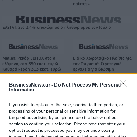
παίκτες»
ΕΛΣΤΑΤ: Στο 3,4% υποχώρησε ο πληθωρισμός τον Ιούλιο
Metlen: Ρεκόρ EBITDA στο α'
Ειδικό Χωροταξικό Πλαίσιο για
εξάμηνο, στα 550 εκατ. ευρώ –
τον Τουρισμό: Στρατηγικό
Καθαρά κέρδη 313 εκατ. ευρώ
εργαλείο για βιώσιμη
τουριστική ανάπτυξη
BusinessNews.gr -
Do Not Process My Personal
Information
Η Chery επενδύει 75 εκατ. δολάρια στην KG Mobility
If you wish to opt-out of the sale, sharing to third parties, or
processing of your personal or sensitive information for
targeted advertising by us, please use the below opt-out
Το FIAT 500 Hybrid τώρα από
Ατρόμητος και Novibet
section to confirm your selection. Please note that after your
18.990 ευρώ
συνεχίζουν μαζί: Ανανέωση της
opt-out request is processed you may continue seeing
συνεργασίας τους μέχρι το
interest-based ads based on personal information utilized by