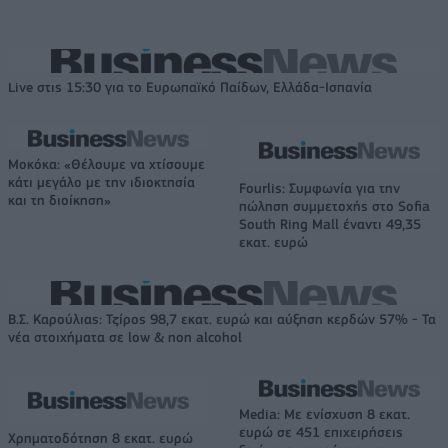
Live στις 15:30 για το Ευρωπαϊκό Παίδων, Ελλάδα-Ισπανία
Μοκόκα: «Θέλουμε να χτίσουμε
κάτι μεγάλο με την ιδιοκτησία
Fourlis: Συμφωνία για την
και τη διοίκηση»
πώληση συμμετοχής στο Sofia
South Ring Mall έναντι 49,35
εκατ. ευρώ
Β.Σ. Καρούλιας: Τζίρος 98,7 εκατ. ευρώ και αύξηση κερδών 57% - Τα
νέα στοιχήματα σε low & non alcohol
Media: Με ενίσχυση 8 εκατ.
ευρώ σε 451 επιχειρήσεις
Χρηματοδότηση 8 εκατ. ευρώ