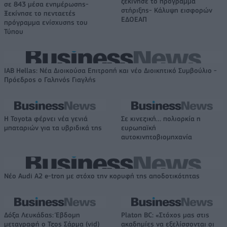
ξεκίνησε το πρόγραμμα
σε 843 μέσα ενημέρωσης-
στήριξης- Κάλυψη εισφορών
Ξεκίνησε το πενταετές
ΕΔΟΕΑΠ
πρόγραμμα ενίσχυσης του
Τύπου
IAB Hellas: Νέα Διοικούσα Επιτροπή και νέο Διοικητικό Συμβούλιο -
Πρόεδρος ο Γαληνός Γιαγλής
Η Toyota φέρνει νέα γενιά
Σε κινεζική… πολιορκία η
μπαταριών για τα υβριδικά της
ευρωπαϊκή
αυτοκινητοβιομηχανία
Νέο Audi A2 e-tron με στόχο την κορυφή της αποδοτικότητας
Δόξα Λευκάδας: Έβδομη
Platon BC: «Στόχος μας στις
μεταγραφή ο Τζος Σάρμα (vid)
ακαδημίες να εξελίσσονται οι