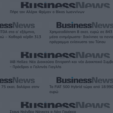
Πήρε τον Αλέρικ Φρίμαν ο Βίκος Ιωαννίνων
ITDA στο α' εξάμηνο,
Χρηματοδότηση 8 εκατ. ευρώ σε 843
υρώ – Καθαρά κέρδη 313
μέσα ενημέρωσης- Ξεκίνησε το πεντ
πρόγραμμα ενίσχυσης του Τύπου
IAB Hellas: Νέα Διοικούσα Επιτροπή και νέο Διοικητικό Συμβ
- Πρόεδρος ο Γαληνός Γιαγλής
 75 εκατ. δολάρια στην
Το FIAT 500 Hybrid τώρα από 18.99
ευρώ
Στους Ντένβερ Νάγκετς ο Λόνι Γουόκερ