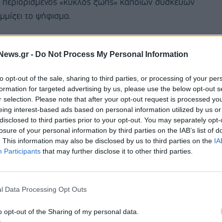
 Ο περιορισμένος «κύκλος ζωής» κάποιων συσκευών
μμίζει το ψήφισμα.
News.gr -
Do Not Process My Personal Information
to opt-out of the sale, sharing to third parties, or processing of your per
formation for targeted advertising by us, please use the below opt-out s
r selection. Please note that after your opt-out request is processed y
eing interest-based ads based on personal information utilized by us or
disclosed to third parties prior to your opt-out. You may separately opt-
losure of your personal information by third parties on the IAB’s list of
. This information may also be disclosed by us to third parties on the
IA
Participants
that may further disclose it to other third parties.
οι από 30 τύποι φορτιστών, ενώ σήμερα μόνο τρεις.
l Data Processing Opt Outs
o opt-out of the Sharing of my personal data.