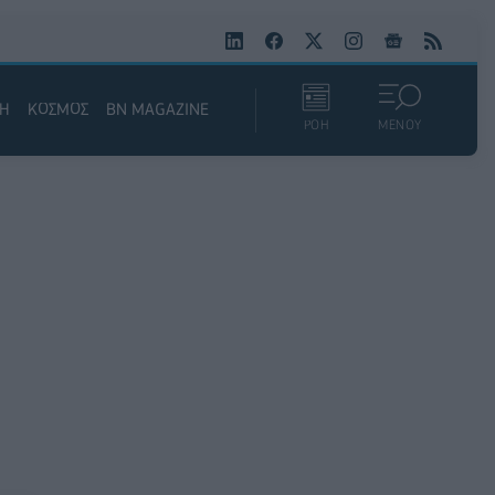
ΚΗ
ΚΟΣΜΟΣ
BN MAGAZINE
ΡΟΗ
ΜΕΝΟΥ