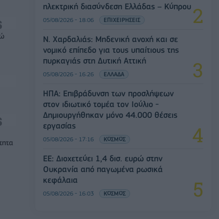
ηλεκτρική διασύνδεση Ελλάδας – Κύπρου
05/08/2026 - 18:06
ΕΠΙΧΕΙΡΗΣΕΙΣ
ρώ
Ν. Χαρδαλιάς: Μηδενική ανοχή και σε
νομικό επίπεδο για τους υπαίτιους της
πυρκαγιάς στη Δυτική Αττική
05/08/2026 - 16:26
ΕΛΛΑΔΑ
ΗΠΑ: Επιβράδυνση των προσλήψεων
στον ιδιωτικό τομέα τον Ιούλιο -
Δημιουργήθηκαν μόνο 44.000 θέσεις
εργασίας
05/08/2026 - 17:16
ΚΟΣΜΟΣ
τητα
ΕΕ: Διοχετεύει 1,4 δισ. ευρώ στην
Ουκρανία από παγωμένα ρωσικά
κεφάλαια
05/08/2026 - 16:03
ΚΟΣΜΟΣ