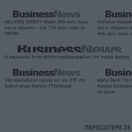
HELLENiQ ENERGY: Κέρδη 393 εκατ. ευρώ
Viohalco: Αυξημέ
στο α' εξάμηνο – Στα 734 εκατ. ευρώ τα
στο α' εξάμηνο, σ
EBITDA
446 εκατ. ευρώ 
Η συμφωνία Arval-Athlon αναδιαμορφώνει την αγορά leasing
18η συνεχόμενη χρονιά για τον ΟΤΕ στη
Alpha Bank: Για 
διεθνή σειρά δεικτών FTSE4Good
Θέατρο Επιδαύρου
σε όλους
ΠΕΡΙΣΣΌΤΕΡΑ ΣΕ