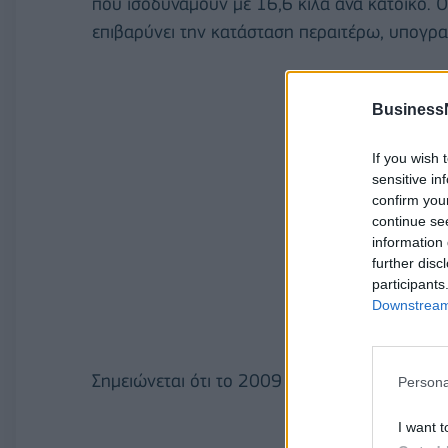
που ισοδυναμούν με 16,6 κιλά ανά κάτοικο.
επιβαρύνει την κατάσταση περαιτέρω, υπογρα
Business
If you wish 
sensitive in
confirm you
continue se
information 
further disc
participants
Downstream 
Σημειώνεται ότι το 2009 υπήρχαν περισσότερ
Persona
I want t