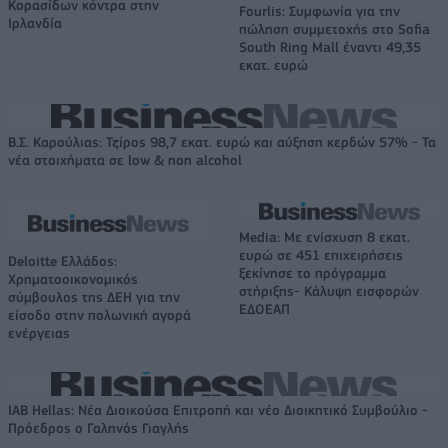
Κορασίδων κόντρα στην
Fourlis: Συμφωνία για την
Ιρλανδία
πώληση συμμετοχής στο Sofia
South Ring Mall έναντι 49,35
εκατ. ευρώ
Β.Σ. Καρούλιας: Τζίρος 98,7 εκατ. ευρώ και αύξηση κερδών 57% - Τα
νέα στοιχήματα σε low & non alcohol
Media: Με ενίσχυση 8 εκατ.
ευρώ σε 451 επιχειρήσεις
Deloitte Ελλάδος:
ξεκίνησε το πρόγραμμα
Χρηματοοικονομικός
στήριξης- Κάλυψη εισφορών
σύμβουλος της ΔΕΗ για την
ΕΔΟΕΑΠ
είσοδο στην πολωνική αγορά
ενέργειας
IAB Hellas: Νέα Διοικούσα Επιτροπή και νέο Διοικητικό Συμβούλιο -
Πρόεδρος ο Γαληνός Γιαγλής