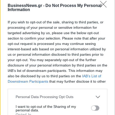
Χρηματοδότηση 8 εκατ. ευρώ
Metlen: Ρεκόρ EBITDA στο α'
BusinessNews.gr -
Do Not Process My Personal
σε 843 μέσα ενημέρωσης-
εξάμηνο, στα 550 εκατ. ευρώ –
Information
Ξεκίνησε το πενταετές
Καθαρά κέρδη 313 εκατ. ευρώ
πρόγραμμα ενίσχυσης του
Τύπου
If you wish to opt-out of the sale, sharing to third parties, or
processing of your personal or sensitive information for
targeted advertising by us, please use the below opt-out
section to confirm your selection. Please note that after your
Η Chery επενδύει 75 εκατ. δολάρια στην KG Mobility
opt-out request is processed you may continue seeing
interest-based ads based on personal information utilized by
us or personal information disclosed to third parties prior to
your opt-out. You may separately opt-out of the further
Το FIAT 500 Hybrid τώρα από
Ατρόμητος και Novibet
disclosure of your personal information by third parties on the
18.990 ευρώ
συνεχίζουν μαζί: Ανανέωση της
IAB’s list of downstream participants. This information may
συνεργασίας τους μέχρι το
2028
also be disclosed by us to third parties on the
IAB’s List of
Downstream Participants
that may further disclose it to other
third parties.
18η συνεχόμενη χρονιά για τον ΟΤΕ στη διεθνή σειρά δεικτών
Personal Data Processing Opt Outs
FTSE4Good
I want to opt-out of the Sharing of my
personal data.
Opted In