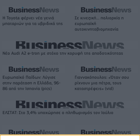
Η Toyota φέρνει νέα γενιά
Σε κινεζική… πολιορκία η
μπαταριών για τα υβριδικά της
ευρωπαϊκή
αυτοκινητοβιομηχανία
Νέο Audi A2 e-tron με στόχο την κορυφή της αποδοτικότητας
Ευρωπαϊκό Παίδων: Λύγισε
Γιαννακόπουλος: «Όταν σου
στην παράταση η Ελλάδα, 96-
ρίχνουν μια πέτρα, τους
86 από την Ισπανία (pics)
καταστρέφεις» (vid)
ΕΛΣΤΑΤ: Στο 3,4% υποχώρησε ο πληθωρισμός τον Ιούλιο