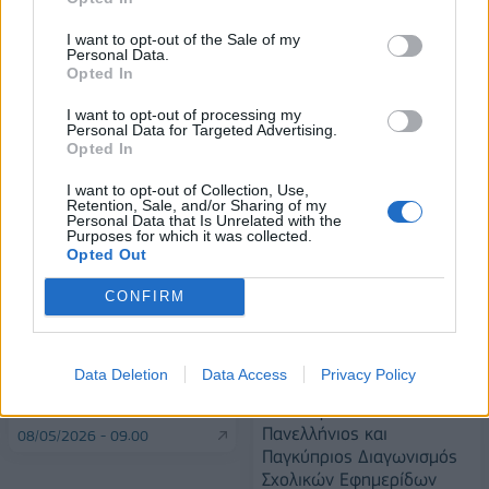
Alpha Bank: Για πρώτη φορά το Αρχαίο Θέατρο Επιδαύρου άνοιξε τις
πύλες του σε όλους
I want to opt-out of the Sale of my
Personal Data.
Opted In
I want to opt-out of processing my
Personal Data for Targeted Advertising.
Opted In
ΠΕΡΙΣΣΌΤΕΡΑ ΣΕ ΑΥΤΉ ΤΗΝ ΚΑΤΗΓΟΡΊΑ
I want to opt-out of Collection, Use,
Retention, Sale, and/or Sharing of my
Personal Data that Is Unrelated with the
Purposes for which it was collected.
Opted Out
CONFIRM
Data Deletion
Data Access
Privacy Policy
Τα πρωτοσέλιδα των
Alter Ego Media:
εφημερίδων
Ολοκληρώθηκε ο
Πανελλήνιος και
08/05/2026 - 09:00
Παγκύπριος Διαγωνισμός
Σχολικών Εφημερίδων