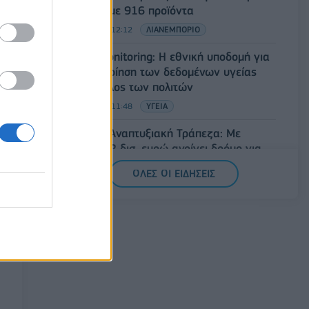
στο ράφι με 916 προϊόντα
08/08/2026 - 12:12
ΛΙΑΝΕΜΠΟΡΙΟ
Health Monitoring: Η εθνική υποδομή για
την αξιοποίηση των δεδομένων υγείας
προς όφελος των πολιτών
08/08/2026 - 11:48
ΥΓΕΙΑ
Ελληνική Αναπτυξιακή Τράπεζα: Με
«προίκα» 2 δισ. ευρώ ανοίγει δρόμο για
δάνεια έως 5 δισ. σε μικρομεσαίες
ΟΛΕΣ ΟΙ ΕΙΔΗΣΕΙΣ
08/08/2026 - 11:22
ΤΡΑΠΕΖΕΣ
5G παντού, 6G στον ορίζοντα: Πού
βρίσκεται η Ελλάδα στη μεγάλη
τεχνολογική μετάβαση
08/08/2026 - 10:54
ΤΕΧΝΟΛΟΓΙΑ