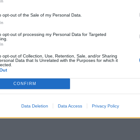
In
o opt-out of the Sale of my Personal Data.
In
to opt-out of processing my Personal Data for Targeted
ing.
In
διασκέδαση. Είσαι εξαιρετικά ταλαντούχος και σ’
o opt-out of Collection, Use, Retention, Sale, and/or Sharing
ersonal Data that Is Unrelated with the Purposes for which it
lected.
Out
ϊ που του έδωσε την ευκαιρία και πήρε μέρος στο
ool Karaoke.
CONFIRM
» με τα μέλη του συγκροτήματος να φτάνει μέσα από
Data Deletion
Data Access
Privacy Policy