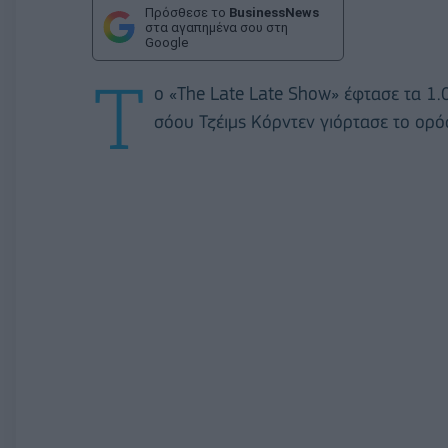
Πρόσθεσε το
BusinessNews
στα αγαπημένα σου στη
Google
T
o «The Late Late Show» έφτασε τα 1.
σόου Τζέιμς Κόρντεν γιόρτασε το ορό