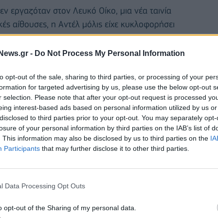
εν εργαζόταν στον Λευκό Οίκο, μια νέα ταινία
ές αίθουσες, η Αντέλ μόλις είχε κυκλοφορήσει
 και κόσμος» αστειεύτηκε ο Άγγλος ηθοποιός,
τον εναρκτήριο μονόλογό του.
News.gr -
Do Not Process My Personal Information
 σε τσιμέντο στο Μονοπάτι των Πρωτοπόρων έξω
to opt-out of the sale, sharing to third parties, or processing of your per
ο CBS.
formation for targeted advertising by us, please use the below opt-out s
r selection. Please note that after your opt-out request is processed y
eing interest-based ads based on personal information utilized by us or
μήθηκε πώς έκαναν και οι δύο ελεύθεροι πτώση
disclosed to third parties prior to your opt-out. You may separately opt-
losure of your personal information by third parties on the IAB’s list of
. This information may also be disclosed by us to third parties on the
IA
Participants
that may further disclose it to other third parties.
l Data Processing Opt Outs
o opt-out of the Sharing of my personal data.