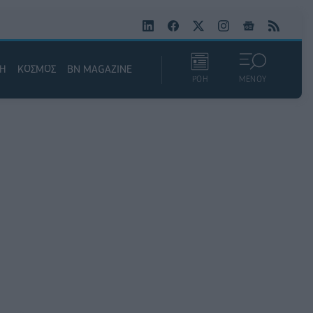
ΚΗ
ΚΟΣΜΟΣ
BN MAGAZINE
ΡΟΗ
ΜΕΝΟΥ