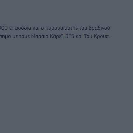
000 επεισόδια και ο παρουσιαστής του βραδινού
σημο με τους Μαράια Κάρεϊ, BTS και Τομ Κρουζ.