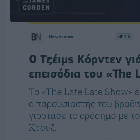
Newsroom
MEDIA
Ο Τζέιμς Κόρντεν γι
επεισόδια του «The 
To «The Late Late Show» έ
ο παρουσιαστής του βραδι
γιόρτασε το ορόσημο με τ
Κρουζ.