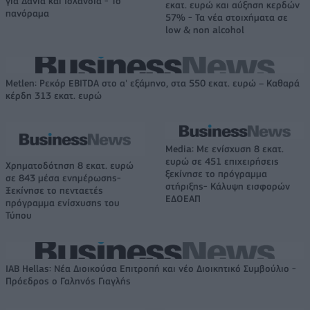
για Δανία και Ισλανδία - Το
εκατ. ευρώ και αύξηση κερδών
πανόραμα
57% - Τα νέα στοιχήματα σε
low & non alcohol
Metlen: Ρεκόρ EBITDA στο α' εξάμηνο, στα 550 εκατ. ευρώ – Καθαρά
κέρδη 313 εκατ. ευρώ
Media: Με ενίσχυση 8 εκατ.
ευρώ σε 451 επιχειρήσεις
Χρηματοδότηση 8 εκατ. ευρώ
ξεκίνησε το πρόγραμμα
σε 843 μέσα ενημέρωσης-
στήριξης- Κάλυψη εισφορών
Ξεκίνησε το πενταετές
ΕΔΟΕΑΠ
πρόγραμμα ενίσχυσης του
Τύπου
IAB Hellas: Νέα Διοικούσα Επιτροπή και νέο Διοικητικό Συμβούλιο -
Πρόεδρος ο Γαληνός Γιαγλής