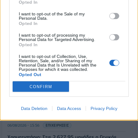
Opted In
06/08/2026 - 17:40
ΟΙΚΟΝΟΜΙΑ
I want to opt-out of the Sale of my
Κυβερνητική Επιτροπή Βιομηχανίας- Κ. Μητσοτάκης:
Personal Data.
Στρατηγική προτεραιότητα η ενίσχυση της
Opted In
βιομηχανίας
I want to opt-out of processing my
06/08/2026 - 17:18
ΠΟΛΙΤΙΚΗ
Personal Data for Targeted Advertising.
Opted In
Από τις 28 Αυγούστου η ψηφιακή ενεργοποίηση της
Κάρτας Αγρότη μέσω της ΕΑΕ 2026
I want to opt-out of Collection, Use,
Retention, Sale, and/or Sharing of my
Personal Data that Is Unrelated with the
06/08/2026 - 16:51
ΟΙΚΟΝΟΜΙΑ
Purposes for which it was collected.
Opted Out
Eurobank: Εξελίξεις και προοπτικές στις αγορές
πετρελαίου και φυσικού αερίου στην Ευρώπη
CONFIRM
06/08/2026 - 16:20
ΕΝΕΡΓΕΙΑ
Οι ελληνικές scale-ups επιχειρήσεις στρέφονται
Data Deletion
Data Access
Privacy Policy
στην ανάπτυξη - Μεγαλύτερη πρόκληση η
προσέλκυση πελατών
06/08/2026 - 15:56
ΕΠΙΧΕΙΡΗΣΕΙΣ
Χρηματιστήριο: Στις 2.627,95 μονάδες ο Γενικός