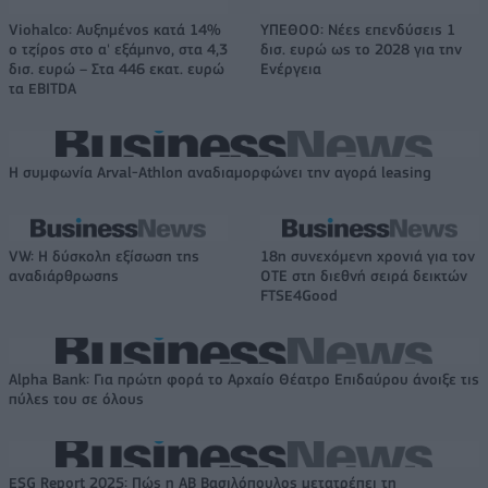
Viohalco: Αυξημένος κατά 14%
ΥΠΕΘΟΟ: Νέες επενδύσεις 1
ο τζίρος στο α' εξάμηνο, στα 4,3
δισ. ευρώ ως το 2028 για την
δισ. ευρώ – Στα 446 εκατ. ευρώ
Ενέργεια
τα EBITDA
Η συμφωνία Arval-Athlon αναδιαμορφώνει την αγορά leasing
VW: Η δύσκολη εξίσωση της
18η συνεχόμενη χρονιά για τον
αναδιάρθρωσης
ΟΤΕ στη διεθνή σειρά δεικτών
FTSE4Good
Alpha Bank: Για πρώτη φορά το Αρχαίο Θέατρο Επιδαύρου άνοιξε τις
πύλες του σε όλους
ESG Report 2025: Πώς η ΑΒ Βασιλόπουλος μετατρέπει τη