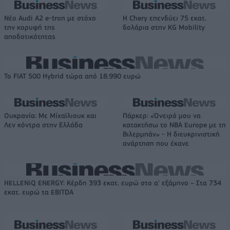
Νέο Audi A2 e-tron με στόχο
Η Chery επενδύει 75 εκατ.
την κορυφή της
δολάρια στην KG Mobility
αποδοτικότητας
Το FIAT 500 Hybrid τώρα από 18.990 ευρώ
Ουκρανία: Με Μίχαϊλιουκ και
Πάρκερ: «Όνειρό μου να
Λεν κόντρα στην Ελλάδα
κατακτήσω το ΝΒΑ Europe με τη
Βιλερμπάν» - Η διευκρινιστική
ανάρτηση που έκανε
HELLENiQ ENERGY: Κέρδη 393 εκατ. ευρώ στο α' εξάμηνο – Στα 734
εκατ. ευρώ τα EBITDA