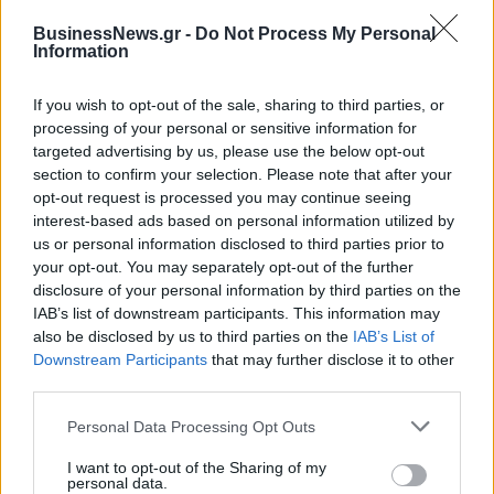
BusinessNews.gr -
Do Not Process My Personal
Information
If you wish to opt-out of the sale, sharing to third parties, or
processing of your personal or sensitive information for
targeted advertising by us, please use the below opt-out
section to confirm your selection. Please note that after your
opt-out request is processed you may continue seeing
interest-based ads based on personal information utilized by
us or personal information disclosed to third parties prior to
your opt-out. You may separately opt-out of the further
ΡΟΗ ΕΙΔΗΣΕΩΝ
disclosure of your personal information by third parties on the
IAB’s list of downstream participants. This information may
also be disclosed by us to third parties on the
IAB’s List of
Downstream Participants
that may further disclose it to other
Χρηματιστήριο: Πτώση κατά 0,59%, στα 320,42
third parties.
εκατ. ευρώ ο τζίρος
06/08/2026 - 18:10
ΟΙΚΟΝΟΜΙΑ
Personal Data Processing Opt Outs
ΟΠΕΚΑ: Αύριο η δεύτερη πληρωμή των δικαιούχων
I want to opt-out of the Sharing of my
του Λογαριασμού Αγροτικής Εστίας
personal data.