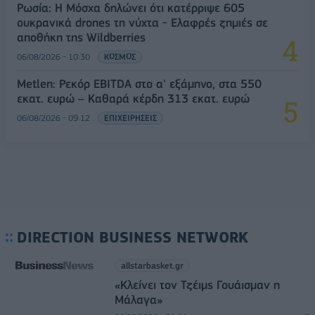
Ρωσία: Η Μόσχα δηλώνει ότι κατέρριψε 605
ουκρανικά drones τη νύχτα - Ελαφρές ζημιές σε
αποθήκη της Wildberries
06/08/2026 - 10:30
ΚΟΣΜΟΣ
Metlen: Ρεκόρ EBITDA στο α' εξάμηνο, στα 550
εκατ. ευρώ – Καθαρά κέρδη 313 εκατ. ευρώ
06/08/2026 - 09:12
ΕΠΙΧΕΙΡΗΣΕΙΣ
DIRECTION BUSINESS NETWORK
allstarbasket.gr
«Κλείνει τον Τζέιμς Γουάισμαν η
Μάλαγα»