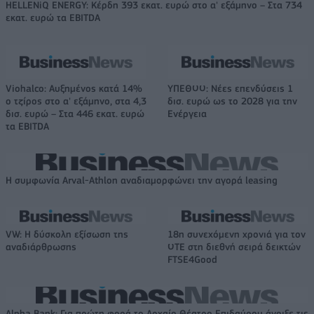
HELLENiQ ENERGY: Κέρδη 393 εκατ. ευρώ στο α' εξάμηνο – Στα 734
εκατ. ευρώ τα EBITDA
Viohalco: Αυξημένος κατά 14%
ΥΠΕΘΟΟ: Νέες επενδύσεις 1
ο τζίρος στο α' εξάμηνο, στα 4,3
δισ. ευρώ ως το 2028 για την
δισ. ευρώ – Στα 446 εκατ. ευρώ
Ενέργεια
τα EBITDA
Η συμφωνία Arval-Athlon αναδιαμορφώνει την αγορά leasing
VW: Η δύσκολη εξίσωση της
18η συνεχόμενη χρονιά για τον
αναδιάρθρωσης
ΟΤΕ στη διεθνή σειρά δεικτών
FTSE4Good
Alpha Bank: Για πρώτη φορά το Αρχαίο Θέατρο Επιδαύρου άνοιξε τις