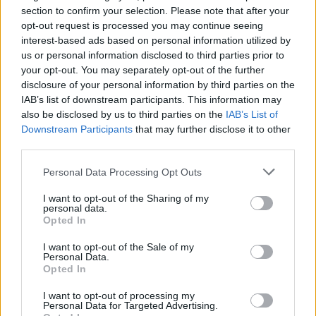
section to confirm your selection. Please note that after your
opt-out request is processed you may continue seeing
interest-based ads based on personal information utilized by
Άρης: Ανακοίνωσε την
us or personal information disclosed to third parties prior to
απόκτηση του Άνταμ Μοκόκα -
Β.Σ. Καρούλιας: Τζίρος 98,7
your opt-out. You may separately opt-out of the further
Δωρεά της ΚΑΕ στους
εκατ. ευρώ και αύξηση κερδών
πυρόπληκτους
disclosure of your personal information by third parties on the
57% - Τα νέα στοιχήματα σε
IAB’s list of downstream participants. This information may
low & non alcohol
also be disclosed by us to third parties on the
IAB’s List of
Downstream Participants
that may further disclose it to other
third parties.
Metlen: Ρεκόρ EBITDA στο α' εξάμηνο, στα 550 εκατ. ευρώ – Καθαρά
κέρδη 313 εκατ. ευρώ
Personal Data Processing Opt Outs
I want to opt-out of the Sharing of my
personal data.
Opted In
Media: Με ενίσχυση 8 εκατ.
ευρώ σε 451 επιχειρήσεις
Χρηματοδότηση 8 εκατ. ευρώ
I want to opt-out of the Sale of my
ξεκίνησε το πρόγραμμα
σε 843 μέσα ενημέρωσης-
Personal Data.
στήριξης- Κάλυψη εισφορών
Ξεκίνησε το πενταετές
Opted In
ΕΔΟΕΑΠ
πρόγραμμα ενίσχυσης του
Τύπου
I want to opt-out of processing my
Personal Data for Targeted Advertising.