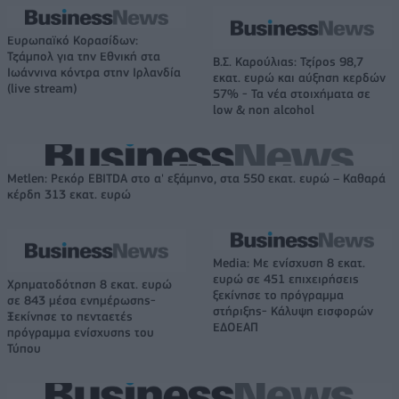
Ευρωπαϊκό Κορασίδων:
Τζάμπολ για την Εθνική στα
Β.Σ. Καρούλιας: Τζίρος 98,7
Ιωάννινα κόντρα στην Ιρλανδία
εκατ. ευρώ και αύξηση κερδών
(live stream)
57% - Τα νέα στοιχήματα σε
low & non alcohol
Metlen: Ρεκόρ EBITDA στο α' εξάμηνο, στα 550 εκατ. ευρώ – Καθαρά
κέρδη 313 εκατ. ευρώ
Media: Με ενίσχυση 8 εκατ.
ευρώ σε 451 επιχειρήσεις
Χρηματοδότηση 8 εκατ. ευρώ
ξεκίνησε το πρόγραμμα
σε 843 μέσα ενημέρωσης-
στήριξης- Κάλυψη εισφορών
Ξεκίνησε το πενταετές
ΕΔΟΕΑΠ
πρόγραμμα ενίσχυσης του
Τύπου