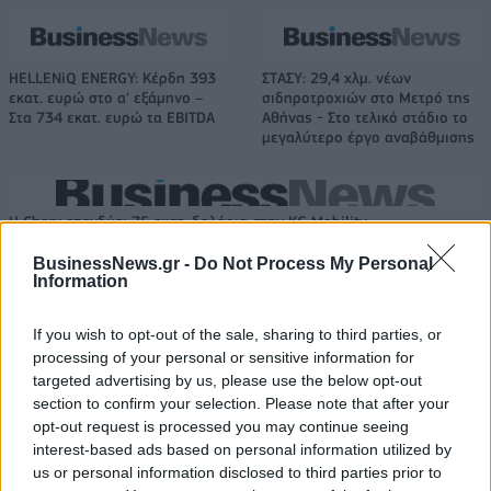
HELLENiQ ENERGY: Κέρδη 393
ΣΤΑΣΥ: 29,4 χλμ. νέων
εκατ. ευρώ στο α' εξάμηνο –
σιδηροτροχιών στο Μετρό της
Στα 734 εκατ. ευρώ τα EBITDA
Αθήνας - Στο τελικό στάδιο το
μεγαλύτερο έργο αναβάθμισης
Η Chery επενδύει 75 εκατ. δολάρια στην KG Mobility
BusinessNews.gr -
Do Not Process My Personal
Information
Το FIAT 500 Hybrid τώρα από
18η συνεχόμενη χρονιά για τον
18.990 ευρώ
ΟΤΕ στη διεθνή σειρά δεικτών
If you wish to opt-out of the sale, sharing to third parties, or
FTSE4Good
processing of your personal or sensitive information for
targeted advertising by us, please use the below opt-out
section to confirm your selection. Please note that after your
opt-out request is processed you may continue seeing
Alpha Bank: Για πρώτη φορά το Αρχαίο Θέατρο Επιδαύρου άνοιξε τις
interest-based ads based on personal information utilized by
πύλες του σε όλους
us or personal information disclosed to third parties prior to