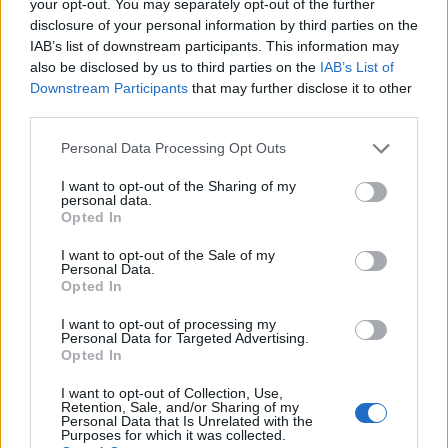
your opt-out. You may separately opt-out of the further
disclosure of your personal information by third parties on the
ESG Report 2025: Πώς η ΑΒ Βασιλόπουλος μετατρέπει τη
IAB’s list of downstream participants. This information may
βιωσιμότητα σε καθημερινή πράξη
also be disclosed by us to third parties on the
IAB’s List of
Downstream Participants
that may further disclose it to other
third parties.
Personal Data Processing Opt Outs
ΠΕΡΙΣΣΌΤΕΡΑ ΣΕ ΑΥΤΉ ΤΗΝ ΚΑΤΗΓΟΡΊΑ
I want to opt-out of the Sharing of my
personal data.
Opted In
I want to opt-out of the Sale of my
Personal Data.
Opted In
Ολυμπιακός: Συμπαίκτης
I want to opt-out of processing my
Personal Data for Targeted Advertising.
με την εζα ως το 2018
Η Mondelez στηρίζει τους
Opted In
νέους με το Πρόγραμμα
09/11/2017 - 02:00
«Top2Top Engineering
I want to opt-out of Collection, Use,
Challenge»
Retention, Sale, and/or Sharing of my
Personal Data that Is Unrelated with the
Purposes for which it was collected.
09/11/2017 - 02:00