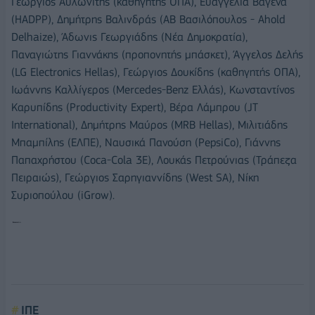
Γεώργιος Αυλωνίτης (καθηγητής ΟΠΑ), Ευαγγελία Βαγενά
(HADPP), Δημήτρης Βαλινδράς (ΑΒ Βασιλόπουλος - Ahold
Delhaize), Άδωνις Γεωργιάδης (Νέα Δημοκρατία),
Παναγιώτης Γιαννάκης (προπονητής μπάσκετ), Άγγελος Δελής
(LG Electronics Hellas), Γεώργιος Δουκίδης (καθηγητής ΟΠΑ),
Ιωάννης Καλλίγερος (Mercedes-Benz Ελλάς), Κωνσταντίνος
Καρυπίδης (Productivity Expert), Βέρα Λάμπρου (JT
International), Δημήτρης Μαύρος (MRB Hellas), Μιλιτιάδης
Μπαμπίλης (ΕΛΠΕ), Ναυσικά Πανούση (PepsiCo), Γιάννης
Παπαχρήστου (Coca-Cola 3E), Λουκάς Πετρούνιας (Τράπεζα
Πειραιώς), Γεώργιος Σαρηγιαννίδης (West SA), Νίκη
Συριοπούλου (iGrow).
ΙΠΕ