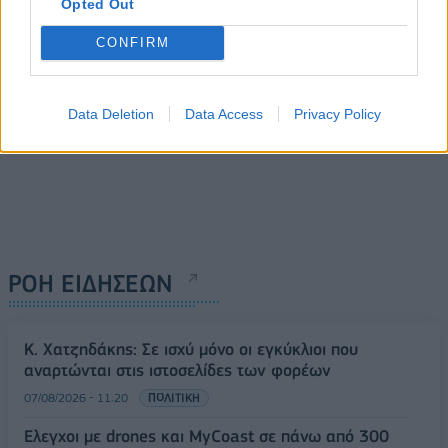
Opted Out
CONFIRM
Data Deletion
Data Access
Privacy Policy
ΡΟΗ ΕΙΔΗΣΕΩΝ
Κ. Χατζηδάκης: Σε ισχύ μόνο οι εγκύκλιοι που
αναρτώνται στις ιστοσελίδες των φορέων
07/08/2026 - 11:20
ΠΟΛΙΤΙΚΗ
Έλεγχοι με drones και MyCoast σε πάνω από 300