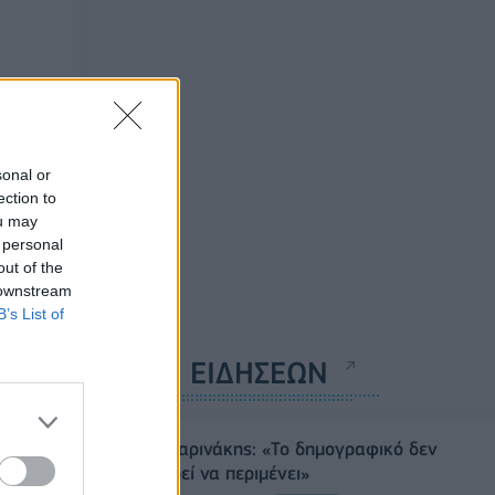
sonal or
ection to
ou may
 personal
out of the
 downstream
B’s List of
ΡΟΗ ΕΙΔΗΣΕΩΝ
Π. Μαρινάκης: «Το δημογραφικό δεν
μπορεί να περιμένει»