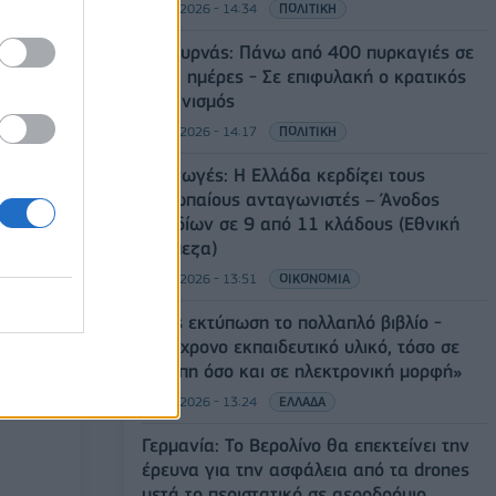
09/08/2026 - 14:34
ΠΟΛΙΤΙΚΗ
Ε. Τουρνάς: Πάνω από 400 πυρκαγιές σε
δέκα ημέρες - Σε επιφυλακή ο κρατικός
μηχανισμός
09/08/2026 - 14:17
ΠΟΛΙΤΙΚΗ
Εξαγωγές: Η Ελλάδα κερδίζει τους
Ευρωπαίους ανταγωνιστές – Άνοδος
μεριδίων σε 9 από 11 κλάδους (Εθνική
Τράπεζα)
09/08/2026 - 13:51
ΟΙΚΟΝΟΜΙΑ
Προς εκτύπωση το πολλαπλό βιβλίο -
«Σύγχρονο εκπαιδευτικό υλικό, τόσο σε
έντυπη όσο και σε ηλεκτρονική μορφή»
09/08/2026 - 13:24
ΕΛΛΑΔΑ
Γερμανία: Το Βερολίνο θα επεκτείνει την
έρευνα για την ασφάλεια από τα drones
μετά το περιστατικό σε αεροδρόμιο