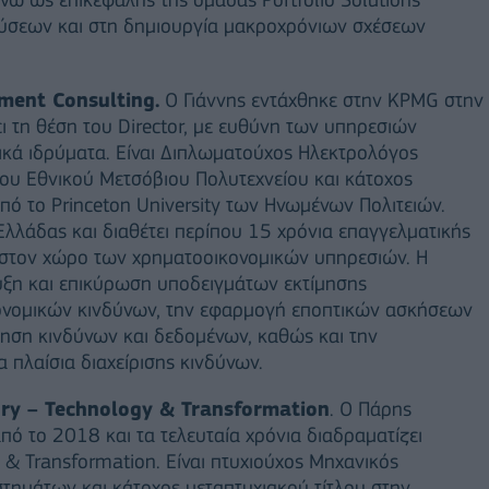
ύσεων και στη δημιουργία μακροχρόνιων σχέσεων
ment Consulting.
Ο Γιάννης εντάχθηκε στην KPMG στην
 τη θέση του Director, με ευθύνη των υπηρεσιών
τικά ιδρύματα. Είναι Διπλωματούχος Ηλεκτρολόγος
ου Εθνικού Μετσόβιου Πολυτεχνείου και κάτοχος
από το Princeton University των Ηνωμένων Πολιτειών.
 Ελλάδας και διαθέτει περίπου 15 χρόνια επαγγελματικής
ό στον χώρο των χρηματοοικονομικών υπηρεσιών. Η
τυξη και επικύρωση υποδειγμάτων εκτίμησης
ονομικών κινδύνων, την εφαρμογή εποπτικών ασκήσεων
νηση κινδύνων και δεδομένων, καθώς και την
πλαίσια διαχείρισης κινδύνων.
ory – Technology & Transformation
. Ο Πάρης
ό το 2018 και τα τελευταία χρόνια διαδραματίζει
& Transformation. Είναι πτυχιούχος Μηχανικός
τημάτων και κάτοχος μεταπτυχιακού τίτλου στην