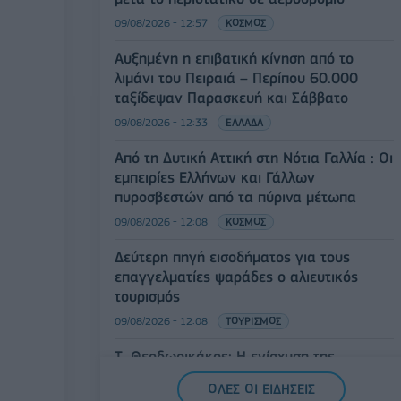
09/08/2026 - 12:57
ΚΟΣΜΟΣ
Αυξημένη η επιβατική κίνηση από το
λιμάνι του Πειραιά – Περίπου 60.000
ταξίδεψαν Παρασκευή και Σάββατο
09/08/2026 - 12:33
ΕΛΛΑΔΑ
Από τη Δυτική Αττική στη Νότια Γαλλία : Οι
εμπειρίες Ελλήνων και Γάλλων
πυροσβεστών από τα πύρινα μέτωπα
09/08/2026 - 12:08
ΚΟΣΜΟΣ
Δεύτερη πηγή εισοδήματος για τους
επαγγελματίες ψαράδες ο αλιευτικός
τουρισμός
09/08/2026 - 12:08
ΤΟΥΡΙΣΜΟΣ
Τ. Θεοδωρικάκος: Η ενίσχυση της
βιομηχανίας διασφαλίζει την ανάπτυξη,
ΟΛΕΣ ΟΙ ΕΙΔΗΣΕΙΣ
την ασφάλεια και καλύτερους μισθούς