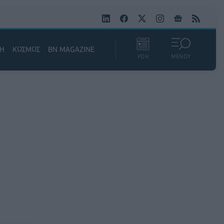
ΚΗ
ΚΟΣΜΟΣ
BN MAGAZINE
ΡΟΗ
ΜΕΝΟΥ