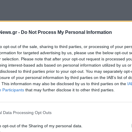
News.gr -
Do Not Process My Personal Information
to opt-out of the sale, sharing to third parties, or processing of your per
ετικής επαγγελματικής τους πορείας, της βαθιάς
formation for targeted advertising by us, please use the below opt-out s
και της σταθερής προσήλωσής τους στις αξίες της KPMG:
r selection. Please note that after your opt-out request is processed y
eing interest-based ads based on personal information utilized by us or
άλληλα, αντανακλά τη δυναμική ανάπτυξη της εταιρείας
disclosed to third parties prior to your opt-out. You may separately opt-
δέσμευση να επενδύει σε στελέχη που συμβάλλουν
losure of your personal information by third parties on the IAB’s list of
μό και στην ενίσχυση της εμπιστοσύνης στην αγορά.
. This information may also be disclosed by us to third parties on the
IA
Participants
that may further disclose it to other third parties.
ourcing.
Ο Αντώνης εργάζεται από το 2020 στην KPMG
l Data Processing Opt Outs
από 23 χρόνια εμπειρίας στην παροχή ολοκληρωμένων
όρφωσης σε ελληνικές και πολυεθνικές εταιρείες. Είναι
o opt-out of the Sharing of my personal data.
ιρήσεων από το Πανεπιστήμιο Αιγαίου και μεταπτυχιακού