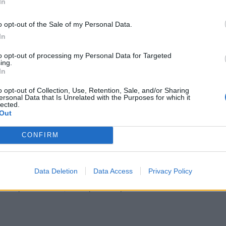
In
o opt-out of the Sale of my Personal Data.
In
to opt-out of processing my Personal Data for Targeted
ing.
In
o opt-out of Collection, Use, Retention, Sale, and/or Sharing
ίχαν κατατεθεί έως τις 17 Ιουνίου
ersonal Data that Is Unrelated with the Purposes for which it
lected.
ιθμού των νέων μετοχών που είναι διαθέσιμες
Out
 άντλησης κεφαλαίων.
CONFIRM
μερώσει έγκαιρα το επενδυτικό κοινό για
 τη διαδικασία της συνδυασμένης προσφοράς.
Data Deletion
Data Access
Privacy Policy
ει οριστεί στα 4,17 ευρώ ανά μετοχή.