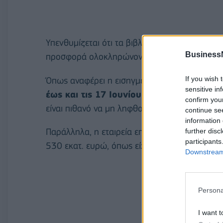
Υπενθυμίζεται ότι τα βιβλία προσφορών τόσο 
Business
προσφορά ολοκληρώνονται σήμερα στις 16:0
If you wish 
Όπως αναφέρει η εισηγμένη,
λαμβάνοντας υ
sensitive in
έως και τις 17 Ιουνίου 2026,
προσφορές σε
confirm you
είναι πιθανό να μη ληφθούν υπόψη κατά τη δι
continue se
information 
Παράλληλα, η εταιρεία επιβεβαιώνει ότι το 
further disc
participants
530 εκατ. ευρώ, όπως είχε αρχικά ανακοινωθε
Downstream 
Persona
I want t