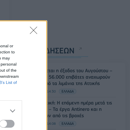
sonal or
ΡΟΗ ΕΙΔΗΣΕΩΝ
ection to
ou may
 personal
Κορυφώνεται η έξοδος του Αυγούστου –
out of the
 downstream
Πάνω από 56.000 επιβάτες αναχωρούν
B’s List of
σήμερα από τα λιμάνια της Αττικής
08/08/2026 - 14:30
ΕΛΛΑΔΑ
Δυτική Αττική: Η επόμενη ημέρα μετά τις
πυρκαγιές – Τα έργα Antinero και η
«μάχη» πριν από τις βροχές
08/08/2026 - 14:08
ΕΛΛΑΔΑ