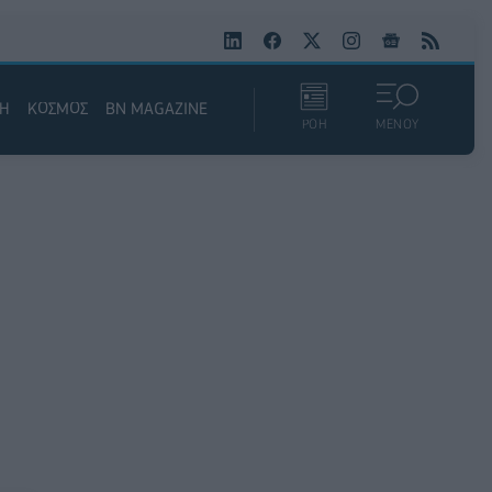
ΚΗ
ΚΟΣΜΟΣ
BN MAGAZINE
ΡΟΗ
ΜΕΝΟΥ