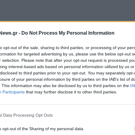
για τη διεθνή όσο και για την εγχώρια δημόσια
News.gr -
Do Not Process My Personal Information
0.
to opt-out of the sale, sharing to third parties, or processing of your per
πόψη την έντονη ζήτηση που είχε εκδηλωθεί
formation for targeted advertising by us, please use the below opt-out s
 τιμή χαμηλότερη των 4,05 ευρώ ανά νέα μετοχή
r selection. Please note that after your opt-out request is processed y
αδικασία κατανομής.
eing interest-based ads based on personal information utilized by us or
disclosed to third parties prior to your opt-out. You may separately opt-
στοχευόμενο μέγεθος της προσφοράς παραμένει στα
losure of your personal information by third parties on the IAB’s list of
. This information may also be disclosed by us to third parties on the
IA
ί.
Participants
that may further disclose it to other third parties.
l Data Processing Opt Outs
o opt-out of the Sharing of my personal data.