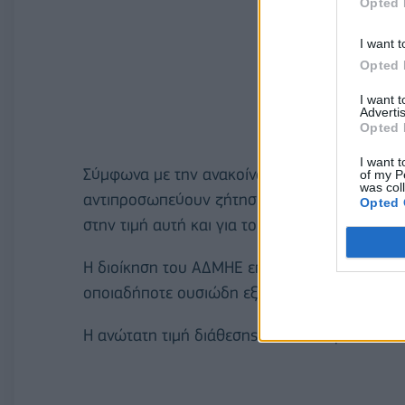
Opted 
I want t
Opted 
I want 
Advertis
Opted 
I want t
Σύμφωνα με την ανακοίνωση, οι εντολές που ε
of my P
was col
αντιπροσωπεύουν ζήτηση πολλαπλάσια του αρ
Opted 
στην τιμή αυτή και για το συγκεκριμένο ύψος
Η διοίκηση του ΑΔΜΗΕ επισημαίνει ότι θα ενη
οποιαδήποτε ουσιώδη εξέλιξη προκύψει κατά
Η ανώτατη τιμή διάθεσης των νέων μετοχών έχ