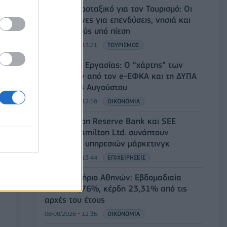
Ειδικό Χωροταξικό για τον Τουρισμό: Οι
νέοι κανόνες για επενδύσεις, νησιά και
προορισμούς υπό πίεση
08/08/2026 - 13:21
ΤΟΥΡΙΣΜΟΣ
Υπουργείο Εργασίας: Ο “χάρτης” των
πληρωμών από τον e-ΕΦΚΑ και τη ΔΥΠΑ
έως τις 14 Αυγούστου
08/08/2026 - 12:58
ΟΙΚΟΝΟΜΙΑ
Οι Hamilton Reserve Bank και SEE
Capital Hamilton Ltd. συνάπτουν
συμφωνία υπηρεσιών μάρκετινγκ
08/08/2026 - 13:44
ΕΠΙΧΕΙΡΗΣΕΙΣ
Χρηματιστήριο Αθηνών: Εβδομαδιαία
άνοδος 1,76%, κέρδη 23,31% από τις
αρχές του έτους
08/08/2026 - 12:36
ΟΙΚΟΝΟΜΙΑ