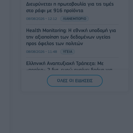
Διευρύνεται η πρωτοβουλία για τις τιμές
στο ράφι με 916 προϊόντα
08/08/2026 - 12:12
ΛΙΑΝΕΜΠΟΡΙΟ
Health Monitoring: Η εθνική υποδομή για
την αξιοποίηση των δεδομένων υγείας
προς όφελος των πολιτών
08/08/2026 - 11:48
ΥΓΕΙΑ
Ελληνική Αναπτυξιακή Τράπεζα: Με
«προίκα» 2 δισ. ευρώ ανοίγει δρόμο για
δάνεια έως 5 δισ. σε μικρομεσαίες
ΟΛΕΣ ΟΙ ΕΙΔΗΣΕΙΣ
08/08/2026 - 11:22
ΤΡΑΠΕΖΕΣ
5G παντού, 6G στον ορίζοντα: Πού
βρίσκεται η Ελλάδα στη μεγάλη
τεχνολογική μετάβαση
08/08/2026 - 10:54
ΤΕΧΝΟΛΟΓΙΑ