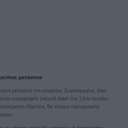
μενους μετόχους
νους μετόχους της εταιρείας. Συγκεκριμένα, όσοι
ηνία καταγραφής (record date) της 15ης Ιουνίου,
ροηγούμενης Πέμπτης, θα τύχουν προνομιακής
τοχών.
ότι οι μέτοχοι αυτοί θα μπορούν να διατηρήσουν