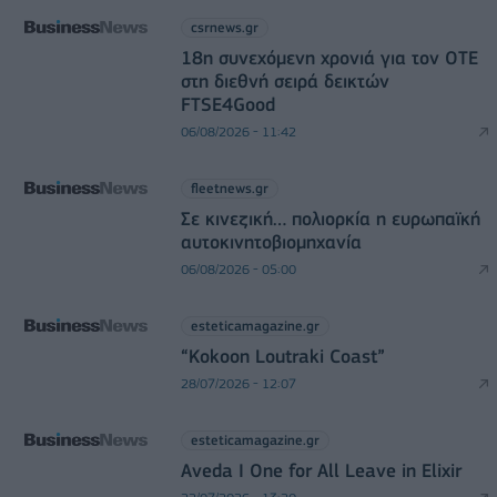
csrnews.gr
18η συνεχόμενη χρονιά για τον ΟΤΕ
στη διεθνή σειρά δεικτών
FTSE4Good
06/08/2026 - 11:42
fleetnews.gr
Σε κινεζική… πολιορκία η ευρωπαϊκή
αυτοκινητοβιομηχανία
06/08/2026 - 05:00
esteticamagazine.gr
“Kokoon Loutraki Coast”
28/07/2026 - 12:07
esteticamagazine.gr
Aveda I One for All Leave in Elixir