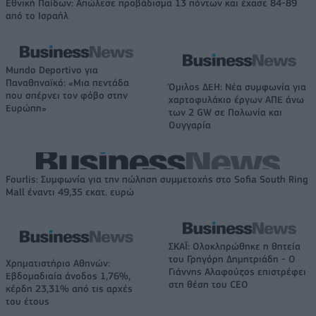
Εθνική Παίδων: Απώλεσε προβάδισμα 13 πόντων και έχασε 84-89
από το Ισραήλ
Mundo Deportivo για
Παναθηναϊκό: «Μια πεντάδα
Όμιλος ΔΕΗ: Νέα συμφωνία για
που σπέρνει τον φόβο στην
χαρτοφυλάκιο έργων ΑΠΕ άνω
Ευρώπη»
των 2 GW σε Πολωνία και
Ουγγαρία
Fourlis: Συμφωνία για την πώληση συμμετοχής στο Sofia South Ring
Mall έναντι 49,35 εκατ. ευρώ
ΣΚΑΪ: Ολοκληρώθηκε η θητεία
του Γρηγόρη Δημητριάδη - Ο
Χρηματιστήριο Αθηνών:
Γιάννης Αλαφούζος επιστρέφει
Εβδομαδιαία άνοδος 1,76%,
στη θέση του CEO
κέρδη 23,31% από τις αρχές
του έτους