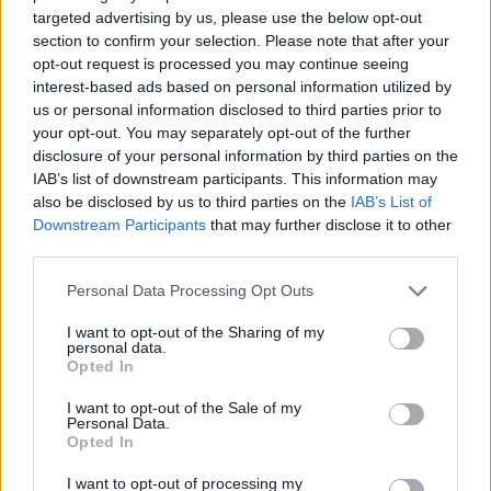
targeted advertising by us, please use the below opt-out
18η συνεχόμενη χρονιά για τον ΟΤΕ στη διεθνή σειρά δεικτών
section to confirm your selection. Please note that after your
FTSE4Good
opt-out request is processed you may continue seeing
interest-based ads based on personal information utilized by
us or personal information disclosed to third parties prior to
your opt-out. You may separately opt-out of the further
Alpha Bank: Για πρώτη φορά το Αρχαίο Θέατρο Επιδαύρου άνοιξε τις
disclosure of your personal information by third parties on the
πύλες του σε όλους
IAB’s list of downstream participants. This information may
also be disclosed by us to third parties on the
IAB’s List of
Downstream Participants
that may further disclose it to other
third parties.
ΠΕΡΙΣΣΌΤΕΡΑ ΣΕ ΑΥΤΉ ΤΗΝ ΚΑΤΗΓΟΡΊΑ
Personal Data Processing Opt Outs
I want to opt-out of the Sharing of my
personal data.
Opted In
I want to opt-out of the Sale of my
Personal Data.
Opted In
I want to opt-out of processing my