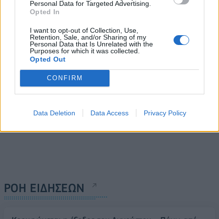
Personal Data for Targeted Advertising.
Η VITAEL αναλαμβάνει την
ΕΟΤ: Διάκριση της Ελλάδας
Opted In
ανακατασκευή του ONOMA
στα Grand Travel Award
Hotel Athens
Finland 2026
I want to opt-out of Collection, Use,
Retention, Sale, and/or Sharing of my
04/06/2026 - 15:30
04/06/2026 - 12:46
Personal Data that Is Unrelated with the
Purposes for which it was collected.
Opted Out
CONFIRM
Data Deletion
Data Access
Privacy Policy
ΡΟΗ ΕΙΔΗΣΕΩΝ