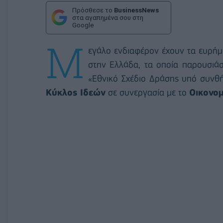
Πρόσθεσε το
BusinessNews
στα αγαπημένα σου στη
Google
Μ
εγάλο ενδιαφέρον έχουν τα ευρήμα
στην Ελλάδα, τα οποία παρουσιάσ
«Εθνικό Σχέδιο Δράσης υπό συνθή
Κύκλος Ιδεών
σε συνεργασία με το
Οικονο