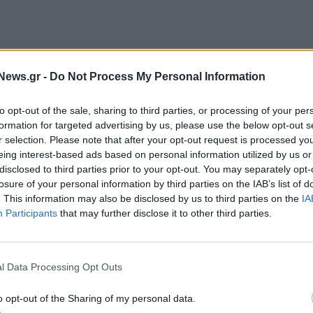
αίη Μακαντάση
, επέλεξε να αναδείξει ορισμένα
News.gr -
Do Not Process My Personal Information
 αφορά τη στέγαση. Πρόκειται για το μεγαλύτερο
to opt-out of the sale, sharing to third parties, or processing of your per
formation for targeted advertising by us, please use the below opt-out s
r selection. Please note that after your opt-out request is processed y
δαπανά περισσότερο από το
40%
του εισοδήματος
eing interest-based ads based on personal information utilized by us or
disclosed to third parties prior to your opt-out. You may separately opt-
σεις σε πληρωμές δανείων ή ενοικίων.
losure of your personal information by third parties on the IAB’s list of
τεί στο
70%
από
78%
το 2010, με αποτέλεσμα να
. This information may also be disclosed by us to third parties on the
IA
Participants
that may further disclose it to other third parties.
ερο τις μονογονεϊκες οικογένειες, τους ενοικιαστές,
ους ιδιοκτήτες με στεγαστικό δάνειο.
l Data Processing Opt Outs
, ο Ομότιμος Καθηγητής στο Πανεπιστήμιο Πειραιώς
,
αταφέραμε να δημιουργήσουμε ένα ακόμη πρόβλημα
o opt-out of the Sharing of my personal data.