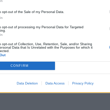
η στην κατοχή α’ και β’ κατοικίας». Και συνέχισε:
In
λήρη επάρκεια οικιστικού δυναμικού». Ωστόσο, όπως
o opt-out of the Sale of my Personal Data.
τείνουν τη ζήτηση και περιορίζουν την προσφορά.
In
χώρα το δυνατό μας σημείο δεν είναι ο σχεδιασμός»
,
to opt-out of processing my Personal Data for Targeted
ing.
 τη δημιουργία ενός κεντρικού φορέα, ο οποίος θα
In
«Δεν πρέπει να έχουμε ψευδαισθήσεις ότι μπορεί να
o opt-out of Collection, Use, Retention, Sale, and/or Sharing
υκρίνισε, προτού επαναλάβει ότι πρέπει το ταχύτερο
ersonal Data that Is Unrelated with the Purposes for which it
lected.
οποίος θα φροντίσει να φτιάξει γρήγορα υποδομές
Out
εργία σχετικά με τις πρωτοβουλίες που πρέπει να
CONFIRM
Data Deletion
Data Access
Privacy Policy