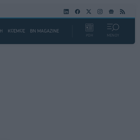
ΚΗ
ΚΟΣΜΟΣ
BN MAGAZINE
ΡΟΗ
ΜΕΝΟΥ