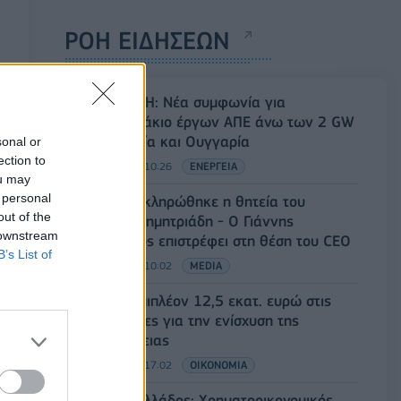
ΡΟΗ ΕΙΔΗΣΕΩΝ
Όμιλος ΔΕΗ: Νέα συμφωνία για
χαρτοφυλάκιο έργων ΑΠΕ άνω των 2 GW
σε Πολωνία και Ουγγαρία
sonal or
ection to
08/08/2026 - 10:26
ΕΝΕΡΓΕΙΑ
ou may
 personal
ΣΚΑΪ: Ολοκληρώθηκε η θητεία του
out of the
Γρηγόρη Δημητριάδη - Ο Γιάννης
 downstream
Αλαφούζος επιστρέφει στη θέση του CEO
B’s List of
08/08/2026 - 10:02
MEDIA
ΥΠΑΑΤ: Επιπλέον 12,5 εκατ. ευρώ στις
Περιφέρειες για την ενίσχυση της
βιοασφάλειας
07/08/2026 - 17:02
ΟΙΚΟΝΟΜΙΑ
Deloitte Ελλάδος: Χρηματοοικονομικός