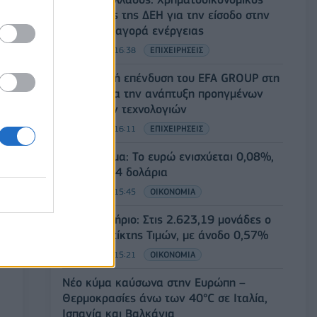
σύμβουλος της ΔΕΗ για την είσοδο στην
πολωνική αγορά ενέργειας
07/08/2026 - 16:38
ΕΠΙΧΕΙΡΗΣΕΙΣ
Στρατηγική επένδυση του EFA GROUP στη
Fractal για την ανάπτυξη προηγμένων
αμυντικών τεχνολογιών
07/08/2026 - 16:11
ΕΠΙΧΕΙΡΗΣΕΙΣ
Συνάλλαγμα: Το ευρώ ενισχύεται 0,08%,
στα 1,1534 δολάρια
07/08/2026 - 15:45
ΟΙΚΟΝΟΜΙΑ
Χρηματιστήριο: Στις 2.623,19 μονάδες ο
Γενικός Δείκτης Τιμών, με άνοδο 0,57%
07/08/2026 - 15:21
ΟΙΚΟΝΟΜΙΑ
Νέο κύμα καύσωνα στην Ευρώπη –
Θερμοκρασίες άνω των 40°C σε Ιταλία,
Ισπανία και Βαλκάνια