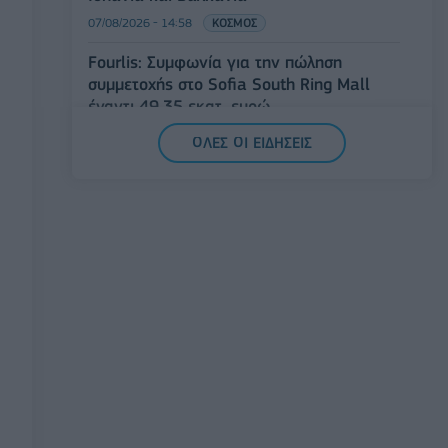
07/08/2026 - 14:58
ΚΟΣΜΟΣ
Fourlis: Συμφωνία για την πώληση
συμμετοχής στο Sofia South Ring Mall
έναντι 49,35 εκατ. ευρώ
07/08/2026 - 14:39
ΕΠΙΧΕΙΡΗΣΕΙΣ
ΟΛΕΣ ΟΙ ΕΙΔΗΣΕΙΣ
ΥΠΠΟ: Επιχορηγήσεις 1.106.000 ευρώ για
την ενίσχυση των Πολυθεματικών
Φεστιβάλ σε όλη την Ελλάδα
07/08/2026 - 14:34
ΟΙΚΟΝΟΜΙΑ