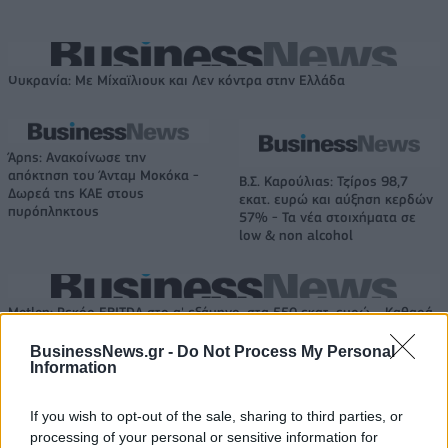
Ουκρανία: Με Μίχαϊλιουκ και Λεν κόντρα στην Ελλάδα
Άρης: Ανακοίνωσε την
απόκτηση του Άνταμ Μοκόκα -
Β.Σ. Καρούλιας: Τζίρος 98,7
Δωρεά της ΚΑΕ στους
εκατ. ευρώ και αύξηση κερδών
πυρόπληκτους
57% - Τα νέα στοιχήματα σε
low & non alcohol
Metlen: Ρεκόρ EBITDA στο α' εξάμηνο, στα 550 εκατ. ευρώ – Καθαρά
κέρδη 313 εκατ. ευρώ
BusinessNews.gr -
Do Not Process My Personal
Information
Media: Με ενίσχυση 8 εκατ.
If you wish to opt-out of the sale, sharing to third parties, or
ευρώ σε 451 επιχειρήσεις
Χρηματοδότηση 8 εκατ. ευρώ
processing of your personal or sensitive information for
ξεκίνησε το πρόγραμμα