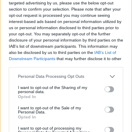
σε 843 μέσα ενημέρωσης-
targeted advertising by us, please use the below opt-out
στήριξης- Κάλυψη εισφορών
Ξεκίνησε το πενταετές
section to confirm your selection. Please note that after your
ΕΔΟΕΑΠ
πρόγραμμα ενίσχυσης του
opt-out request is processed you may continue seeing
Τύπου
interest-based ads based on personal information utilized by
us or personal information disclosed to third parties prior to
your opt-out. You may separately opt-out of the further
IAB Hellas: Νέα Διοικούσα Επιτροπή και νέο Διοικητικό Συμβούλιο -
disclosure of your personal information by third parties on the
Πρόεδρος ο Γαληνός Γιαγλής
IAB’s list of downstream participants. This information may
also be disclosed by us to third parties on the
IAB’s List of
Downstream Participants
that may further disclose it to other
third parties.
Νέο Audi A2 e-tron με στόχο
Η Chery επενδύει 75 εκατ.
την κορυφή της
δολάρια στην KG Mobility
Personal Data Processing Opt Outs
αποδοτικότητας
I want to opt-out of the Sharing of my
personal data.
Opted In
Το FIAT 500 Hybrid τώρα από 18.990 ευρώ
I want to opt-out of the Sale of my
Personal Data.
Opted In
Νόλεϊ: «Ανυπομονώ να ζήσω
Πάρκερ: «Όνειρό μου να
I want to opt-out of processing my
την εκπληκτική ενέργεια των
κατακτήσω το ΝΒΑ Europe με τη