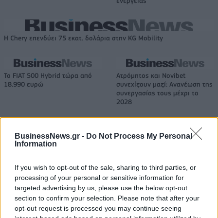
ενέργειας
Η Chery επενδύει 75 εκατ. δολάρια στην KG Mobility
Το FIAT 500 Hybrid τώρα από
Ατρόμητος και Novibet
18.990 ευρώ
συνεχίζουν μαζί: Ανανέωση της
συνεργασίας τους μέχρι το
2028
BusinessNews.gr -
Do Not Process My Personal
18η συνεχόμενη χρονιά για τον ΟΤΕ στη διεθνή σειρά δεικτών
Information
FTSE4Good
If you wish to opt-out of the sale, sharing to third parties, or
processing of your personal or sensitive information for
Alpha Bank: Για πρώτη φορά το Αρχαίο Θέατρο Επιδαύρου άνοιξε τις
targeted advertising by us, please use the below opt-out
πύλες του σε όλους
section to confirm your selection. Please note that after your
opt-out request is processed you may continue seeing