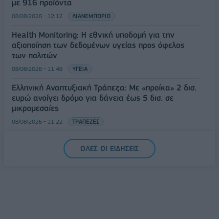
με 916 προϊόντα
08/08/2026 - 12:12
ΛΙΑΝΕΜΠΟΡΙΟ
Health Monitoring: Η εθνική υποδομή για την
αξιοποίηση των δεδομένων υγείας προς όφελος
των πολιτών
08/08/2026 - 11:48
ΥΓΕΙΑ
Ελληνική Αναπτυξιακή Τράπεζα: Με «προίκα» 2 δισ.
ευρώ ανοίγει δρόμο για δάνεια έως 5 δισ. σε
μικρομεσαίες
08/08/2026 - 11:22
ΤΡΑΠΕΖΕΣ
5G παντού, 6G στον ορίζοντα: Πού βρίσκεται η
ΟΛΕΣ ΟΙ ΕΙΔΗΣΕΙΣ
Ελλάδα στη μεγάλη τεχνολογική μετάβαση
08/08/2026 - 10:54
ΤΕΧΝΟΛΟΓΙΑ