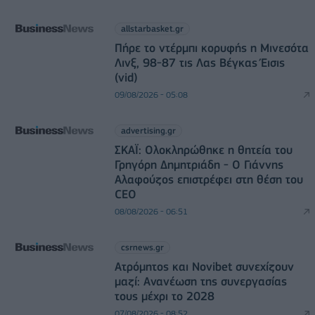
allstarbasket.gr
Πήρε το ντέρμπι κορυφής η Μινεσότα
Λινξ, 98-87 τις Λας Βέγκας Έισις
(vid)
09/08/2026 - 05:08
advertising.gr
ΣΚΑΪ: Ολοκληρώθηκε η θητεία του
Γρηγόρη Δημητριάδη - Ο Γιάννης
Αλαφούζος επιστρέφει στη θέση του
CEO
08/08/2026 - 06:51
csrnews.gr
Ατρόμητος και Novibet συνεχίζουν
μαζί: Ανανέωση της συνεργασίας
τους μέχρι το 2028
07/08/2026 - 08:52