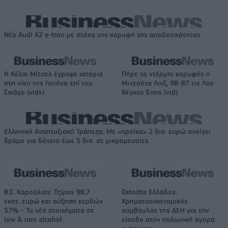
Νέο Audi A2 e-tron με στόχο την κορυφή της αποδοτικότητας
Η Κέλσι Μίτσελ έγραψε ιστορία
Πήρε το ντέρμπι κορυφής η
στη νίκη της Ιντιάνα επί του
Μινεσότα Λινξ, 98-87 τις Λας
Σικάγο (vids)
Βέγκας Έισις (vid)
Ελληνική Αναπτυξιακή Τράπεζα: Με «προίκα» 2 δισ. ευρώ ανοίγει
δρόμο για δάνεια έως 5 δισ. σε μικρομεσαίες
Β.Σ. Καρούλιας: Τζίρος 98,7
Deloitte Ελλάδος:
εκατ. ευρώ και αύξηση κερδών
Χρηματοοικονομικός
57% - Τα νέα στοιχήματα σε
σύμβουλος της ΔΕΗ για την
low & non alcohol
είσοδο στην πολωνική αγορά