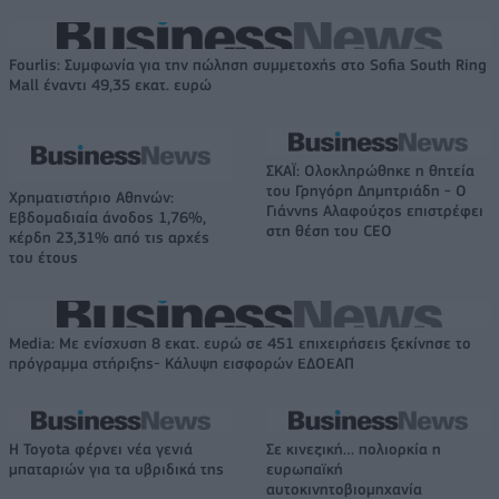
Fourlis: Συμφωνία για την πώληση συμμετοχής στο Sofia South Ring
Mall έναντι 49,35 εκατ. ευρώ
ΣΚΑΪ: Ολοκληρώθηκε η θητεία
του Γρηγόρη Δημητριάδη - Ο
Χρηματιστήριο Αθηνών:
Γιάννης Αλαφούζος επιστρέφει
Εβδομαδιαία άνοδος 1,76%,
στη θέση του CEO
κέρδη 23,31% από τις αρχές
του έτους
Media: Με ενίσχυση 8 εκατ. ευρώ σε 451 επιχειρήσεις ξεκίνησε το
πρόγραμμα στήριξης- Κάλυψη εισφορών ΕΔΟΕΑΠ
Η Toyota φέρνει νέα γενιά
Σε κινεζική… πολιορκία η
μπαταριών για τα υβριδικά της
ευρωπαϊκή
αυτοκινητοβιομηχανία