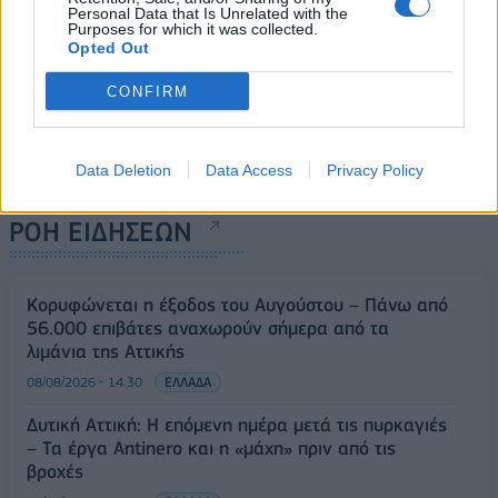
Personal Data that Is Unrelated with the
Purposes for which it was collected.
Opted Out
CONFIRM
Data Deletion
Data Access
Privacy Policy
ΡΟΗ ΕΙΔΗΣΕΩΝ
Κορυφώνεται η έξοδος του Αυγούστου – Πάνω από
56.000 επιβάτες αναχωρούν σήμερα από τα
λιμάνια της Αττικής
08/08/2026 - 14:30
ΕΛΛΑΔΑ
Δυτική Αττική: Η επόμενη ημέρα μετά τις πυρκαγιές
– Τα έργα Antinero και η «μάχη» πριν από τις
βροχές