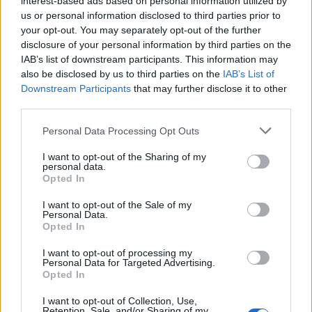
interest-based ads based on personal information utilized by
us or personal information disclosed to third parties prior to
your opt-out. You may separately opt-out of the further
disclosure of your personal information by third parties on the
ΠΕΡΙΣΣΌΤΕΡΑ ΣΕ ΑΥΤΉ ΤΗΝ ΚΑΤΗΓΟΡΊΑ
IAB’s list of downstream participants. This information may
also be disclosed by us to third parties on the
IAB’s List of
Downstream Participants
that may further disclose it to other
third parties.
Personal Data Processing Opt Outs
I want to opt-out of the Sharing of my
personal data.
Opted In
BRIGHT GROUP: Η
ΕΦΕΤ: Αποσύρονται
diadikasia συμμετέχει στο
παξιμάδια κανέλας λόγω
I want to opt-out of the Sale of my
Personal Data.
ευρωπαϊκό έργο
αλλεργιογόνων ουσιών
Opted In
CROSSMARE
14/05/2026 - 15:14
14/05/2026 - 14:27
I want to opt-out of processing my
Personal Data for Targeted Advertising.
Opted In
I want to opt-out of Collection, Use,
Retention, Sale, and/or Sharing of my