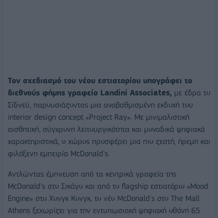
Τον σχεδιασμό του νέου εστιατορίου υπογράφει το
διεθνούς φήμης γραφείο Landini Associates,
με έδρα το
Σίδνεϋ, παρουσιάζοντας μια αναβαθμισμένη εκδοχή του
interior design concept «Project Ray». Με μινιμαλιστική
αισθητική, σύγχρονη λειτουργικότητα και μοναδικά ψηφιακά
χαρακτηριστικά, ο χώρος προσφέρει μια πιο ζεστή, ήρεμη και
φιλόξενη εμπειρία McDonald's.
Αντλώντας έμπνευση από τα κεντρικά γραφεία της
McDonald's στο Σικάγο και από το flagship εστιατόριο «Mood
Engine» στο Χονγκ Κονγκ, το νέο McDonald's στο The Mall
Athens ξεχωρίζει για την εντυπωσιακή ψηφιακή οθόνη 65