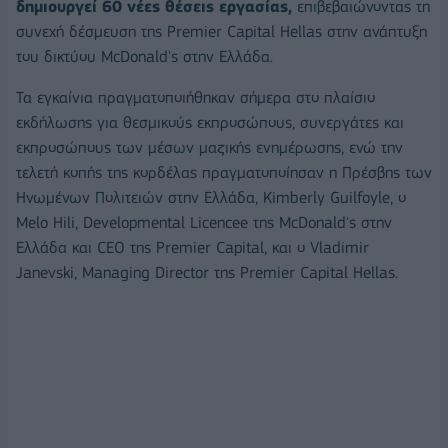
δημιουργεί 60 νέες θέσεις εργασίας,
επιβεβαιώνοντας τη
συνεχή δέσμευση της Premier Capital Hellas στην ανάπτυξη
του δικτύου McDonald's στην Ελλάδα.
Τα εγκαίνια πραγματοποιήθηκαν σήμερα στο πλαίσιο
εκδήλωσης για θεσμικούς εκπροσώπους, συνεργάτες και
εκπροσώπους των μέσων μαζικής ενημέρωσης, ενώ την
τελετή κοπής της κορδέλας πραγματοποίησαν η Πρέσβης των
Ηνωμένων Πολιτειών στην Ελλάδα, Kimberly Guilfoyle, ο
Melo Hili, Developmental Licencee της McDonald's στην
Ελλάδα και CEO της Premier Capital, και ο Vladimir
Janevski, Managing Director της Premier Capital Hellas.