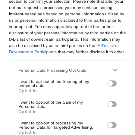
section to confirm your selection. Please note that after your
Χέις στο «παράθυρο» του
ΚΑΛΑΣ: Αυξημένα κόστη
opt-out request is processed you may continue seeing
Αυγούστου
«ροκάνισαν» την κερδοφορία -
interest-based ads based on personal information utilized by
Στόχος για το 2026 η ανάπτυξη
us or personal information disclosed to third parties prior to
και νέα μονάδα στο Μεσολόγγι
your opt-out. You may separately opt-out of the further
disclosure of your personal information by third parties on the
IAB’s list of downstream participants. This information may
ΑΑΔΕ: Φορολογικό «σαφάρι» στις τουριστικές περιοχές, με οδηγό τις
also be disclosed by us to third parties on the
IAB’s List of
καταγγελίες πολιτών
Downstream Participants
that may further disclose it to other
third parties.
Personal Data Processing Opt Outs
ΣΚΑΪ: Ολοκληρώθηκε η θητεία
του Γρηγόρη Δημητριάδη - Ο
Εξοικονομώ – Επιχειρώ:
I want to opt-out of the Sharing of my
Γιάννης Αλαφούζος επιστρέφει
personal data.
Παράταση έως τις 30
στη θέση του CEO
Opted In
Νοεμβρίου για περισσότερες
από 400 επιχειρήσεις
I want to opt-out of the Sale of my
Personal Data.
Opted In
Media: Με ενίσχυση 8 εκατ. ευρώ σε 451 επιχειρήσεις ξεκίνησε το
I want to opt-out of processing my
πρόγραμμα στήριξης- Κάλυψη εισφορών ΕΔΟΕΑΠ
Personal Data for Targeted Advertising.
Opted In