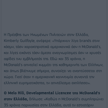
Η Πρέσβης των Ηνωμένων Πολιτειών στην Ελλάδα,
Kimberly Guilfoyle, ανέφερε: «Υπάρχουν λίγα brands στον
κόσμο, τόσο χαρακτηριστικά αμερικανικά όσο η McDonald's,
και λίγες εικόνες τόσο άμεσα αναγνωρίσιμες όσο οι χρυσές
αψίδες του εμβλήματός της. Εδώ και 35 χρόνια, η
McDonald's αποτελεί κομμάτι της καθημερινής των Ελλήνων,
και όπως βλέπουμε σήμερα, συνεχίζει να αναπτύσσεται στη
χώρα. Γιατί όταν η αμερικανική καινοτομία συναντά την
ελληνική ευρηματικότητα, το αποτέλεσμα εκπλήσσει».
Ο Melo Hili, Developmental Licencee της McDonald's
στην Ελλάδα,
δήλωσε: «Καθώς η McDonald's συμπληρώνει
35 χρόνια παρουσίας στην Ελλάδα, αυτό το εστιατόριο