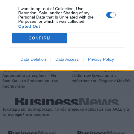
I want to opt-out of Collection, Use,
Retention, Sale, and/or Sharing of my
Νέα Mercedes-Benz GLB: Hybrid
Η Toyota φέρνει νέα γενιά
Personal Data that Is Unrelated with the
και Electric, με όφελος 2.000
μπαταριών για τα υβριδικά της
Purposes for which it was collected.
ευρώ
Opted Out
CONFIRM
Σε κινεζική… πολιορκία η ευρωπαϊκή αυτοκινητοβιομηχανία
Data Deletion
Data Access
Privacy Policy
Κασελάκης: «Το όραμα του
Καρδίτσα: Ολοκλήρωσε την
Αμαρουσίου με κέρδισε – Να
εξάδα των ξένων με την
δικαιώσω τη διοίκηση και τον
απόκτηση του Τζόρνταν ΜακΡέι
προπονητή»
Ταχύτερα και αυστηρότερα: Το νέο ψηφιακό καθεστώς της ΑΑΔΕ για
τα ανασφάλιστα οχήματα