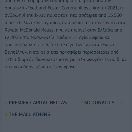
από την επιχειρηματική δραστηριότητα, μέσα από την
αποστολή «Feed and Foster Communities». Από το 2021, οι
άνθρωποί της έχουν προσφέρει περισσότερες από 15.560
ώρες εθελοντικής εργασίας, ενώ μέσω της στήριξής της στο
Ronald McDonald House, που λειτουργεί στην Ελλάδα από
το 2025 στο Νοσοκομείο Παίδων «Η Αγία Σοφία» και
προετοιμάζοντας τη δεύτερη Στέγη Γονέων στο «Έλενα
Βενιζέλου», η εταιρεία έχει προσφέρει περισσότερες από
1.053 δωρεάν διανυκτερεύσεις για 339 οικογένειες παιδιών
που νοσούσαν, μέσα σε έναν χρόνο.
PREMIER CAPITAL HELLAS
MCDONALD'S
THE MALL ATHENS