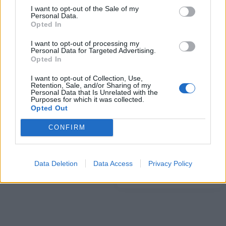
I want to opt-out of the Sale of my
ΠΕΡΙΣΣΌΤΕΡΑ ΣΕ ΑΥΤΉ ΤΗΝ ΚΑΤΗΓΟΡΊΑ
Personal Data.
Opted In
I want to opt-out of processing my
Personal Data for Targeted Advertising.
Opted In
I want to opt-out of Collection, Use,
Retention, Sale, and/or Sharing of my
Personal Data that Is Unrelated with the
Purposes for which it was collected.
Metlen: Στρατηγικό deal με
Opted Out
Lamda Development &
την KNDS για την
Όμιλος Ιατρικού Αθηνών:
κατασκευή αρμάτων μάχης
CONFIRM
Συνεργασία για τη
στο Hub του Βόλου
δημιουργία ενός
18/12/2025 - 09:26
Healthcare Park στο The
Data Deletion
Data Access
Privacy Policy
Ellinikon
18/12/2025 - 11:06