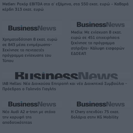
Metlen: Ρεκόρ EBITDA στο α' εξάμηνο, στα 550 εκατ. ευρώ – Καθαρά
κέρδη 313 εκατ. ευρώ
Media: Με ενίσχυση 8 εκατ.
ευρώ σε 451 επιχειρήσεις
Χρηματοδότηση 8 εκατ. ευρώ
ξεκίνησε το πρόγραμμα
σε 843 μέσα ενημέρωσης-
στήριξης- Κάλυψη εισφορών
Ξεκίνησε το πενταετές
ΕΔΟΕΑΠ
πρόγραμμα ενίσχυσης του
Τύπου
IAB Hellas: Νέα Διοικούσα Επιτροπή και νέο Διοικητικό Συμβούλιο -
Πρόεδρος ο Γαληνός Γιαγλής
Νέο Audi A2 e-tron με στόχο
Η Chery επενδύει 75 εκατ.
την κορυφή της
δολάρια στην KG Mobility
αποδοτικότητας