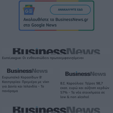
EuroLeague: Οι ενθουσιώδεις πρωτοεμφανιζόμενοι
Ευρωπαϊκό Κορασίδων Β'
Κατηγορίας: Πρεμιέρα με νίκη
Β.Σ. Καρούλιας: Τζίρος 98,7
για Δανία και Ισλανδία - Το
εκατ. ευρώ και αύξηση κερδών
πανόραμα
57% - Τα νέα στοιχήματα σε
low & non alcohol