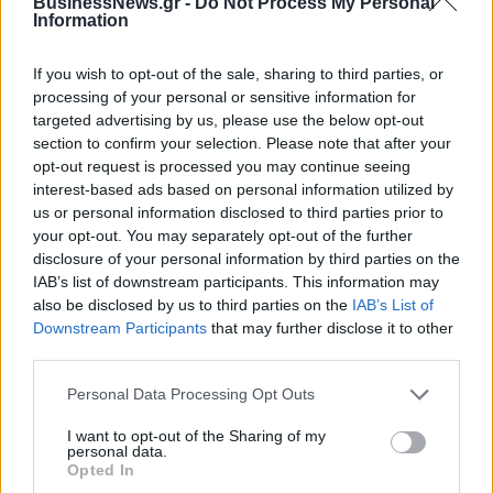
BusinessNews.gr -
Do Not Process My Personal
Information
Η συμφωνία Arval-Athlon αναδιαμορφώνει την αγορά leasing
If you wish to opt-out of the sale, sharing to third parties, or
processing of your personal or sensitive information for
targeted advertising by us, please use the below opt-out
VW: Η δύσκολη εξίσωση της
18η συνεχόμενη χρονιά για τον
section to confirm your selection. Please note that after your
αναδιάρθρωσης
ΟΤΕ στη διεθνή σειρά δεικτών
opt-out request is processed you may continue seeing
FTSE4Good
interest-based ads based on personal information utilized by
us or personal information disclosed to third parties prior to
your opt-out. You may separately opt-out of the further
disclosure of your personal information by third parties on the
Alpha Bank: Για πρώτη φορά το Αρχαίο Θέατρο Επιδαύρου άνοιξε τις
IAB’s list of downstream participants. This information may
πύλες του σε όλους
also be disclosed by us to third parties on the
IAB’s List of
Downstream Participants
that may further disclose it to other
third parties.
ESG Report 2025: Πώς η ΑΒ Βασιλόπουλος μετατρέπει τη
βιωσιμότητα σε καθημερινή πράξη
Personal Data Processing Opt Outs
I want to opt-out of the Sharing of my
personal data.
Opted In