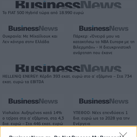
Το FIAT 500 Hybrid τώρα από 18.990 ευρώ
Ουκρανία: Με Μίχαϊλιουκ και
Πάρκερ: «Όνειρό μου να
Λεν κόντρα στην Ελλάδα
κατακτήσω το ΝΒΑ Europe με τη
Βιλερμπάν» - Η διευκρινιστική
ανάρτηση που έκανε
HELLENiQ ENERGY: Κέρδη 393 εκατ. ευρώ στο α' εξάμηνο – Στα 734
εκατ. ευρώ τα EBITDA
Viohalco: Αυξημένος κατά 14%
ΥΠΕΘΟΟ: Νέες επενδύσεις 1
ο τζίρος στο α' εξάμηνο, στα 4,3
δισ. ευρώ ως το 2028 για την
δισ. ευρώ – Στα 446 εκατ. ευρώ
Ενέργεια
τα EBITDA