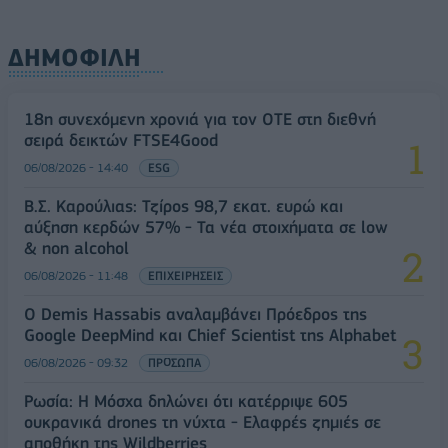
ΔΗΜΟΦΙΛΗ
18η συνεχόμενη χρονιά για τον ΟΤΕ στη διεθνή
σειρά δεικτών FTSE4Good
06/08/2026 - 14:40
ESG
Β.Σ. Καρούλιας: Τζίρος 98,7 εκατ. ευρώ και
αύξηση κερδών 57% - Τα νέα στοιχήματα σε low
& non alcohol
06/08/2026 - 11:48
ΕΠΙΧΕΙΡΗΣΕΙΣ
Ο Demis Hassabis αναλαμβάνει Πρόεδρος της
Google DeepMind και Chief Scientist της Alphabet
06/08/2026 - 09:32
ΠΡΟΣΩΠΑ
Ρωσία: Η Μόσχα δηλώνει ότι κατέρριψε 605
ουκρανικά drones τη νύχτα - Ελαφρές ζημιές σε
αποθήκη της Wildberries