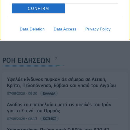
CONFIRM
Data Deletion
Data Access
Privacy Policy
ΡΟΗ ΕΙΔΗΣΕΩΝ
Υψηλός κίνδυνος πυρκαγιάς σήμερα σε Αττική,
Κρήτη, Πελοπόννησο, Εύβοια και νησιά του Αιγαίου
07/08/2026 - 08:30
ΕΛΛΑΔΑ
Άνοδος του πετρελαίου μετά τις απειλές του Ιράν
για τα Στενά του Ορμούζ
07/08/2026 - 08:13
ΚΟΣΜΟΣ
Χρηματιστήριο: Πτώση κατά 0,59%, στα 320,42