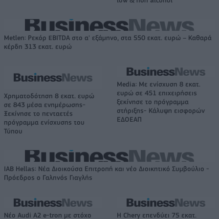
low & non alcohol
Metlen: Ρεκόρ EBITDA στο α' εξάμηνο, στα 550 εκατ. ευρώ – Καθαρά
κέρδη 313 εκατ. ευρώ
Media: Με ενίσχυση 8 εκατ.
ευρώ σε 451 επιχειρήσεις
Χρηματοδότηση 8 εκατ. ευρώ
ξεκίνησε το πρόγραμμα
σε 843 μέσα ενημέρωσης-
στήριξης- Κάλυψη εισφορών
Ξεκίνησε το πενταετές
ΕΔΟΕΑΠ
πρόγραμμα ενίσχυσης του
Τύπου
IAB Hellas: Νέα Διοικούσα Επιτροπή και νέο Διοικητικό Συμβούλιο -
Πρόεδρος ο Γαληνός Γιαγλής
Νέο Audi A2 e-tron με στόχο
Η Chery επενδύει 75 εκατ.