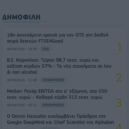
ΔΗΜΟΦΙΛΗ
18η συνεχόμενη χρονιά για τον ΟΤΕ στη διεθνή
σειρά δεικτών FTSE4Good
06/08/2026 - 14:40
ESG
Β.Σ. Καρούλιας: Τζίρος 98,7 εκατ. ευρώ και
αύξηση κερδών 57% - Τα νέα στοιχήματα σε low
& non alcohol
06/08/2026 - 11:48
ΕΠΙΧΕΙΡΗΣΕΙΣ
Metlen: Ρεκόρ EBITDA στο α' εξάμηνο, στα 550
εκατ. ευρώ – Καθαρά κέρδη 313 εκατ. ευρώ
06/08/2026 - 09:12
ΕΠΙΧΕΙΡΗΣΕΙΣ
Ο Demis Hassabis αναλαμβάνει Πρόεδρος της
Google DeepMind και Chief Scientist της Alphabet