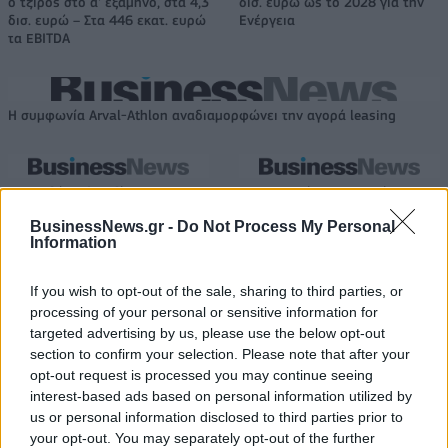
ο τζίρος στο α' εξάμηνο, στα 4,3
δισ. ευρώ ως το 2028 για την
δισ. ευρώ – Στα 446 εκατ. ευρώ
Ενέργεια
τα EBITDA
Η συμφωνία Arval-Athlon αναδιαμορφώνει την αγορά leasing
VW: Η δύσκολη εξίσωση της
18η συνεχόμενη χρονιά για τον
αναδιάρθρωσης
ΟΤΕ στη διεθνή σειρά δεικτών
BusinessNews.gr -
Do Not Process My Personal
FTSE4Good
Information
If you wish to opt-out of the sale, sharing to third parties, or
Alpha Bank: Για πρώτη φορά το Αρχαίο Θέατρο Επιδαύρου άνοιξε τις
processing of your personal or sensitive information for
πύλες του σε όλους
targeted advertising by us, please use the below opt-out
section to confirm your selection. Please note that after your
opt-out request is processed you may continue seeing
interest-based ads based on personal information utilized by
ESG Report 2025: Πώς η ΑΒ Βασιλόπουλος μετατρέπει τη
us or personal information disclosed to third parties prior to
βιωσιμότητα σε καθημερινή πράξη
your opt-out. You may separately opt-out of the further