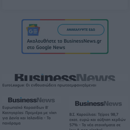
EuroLeague: Οι ενθουσιώδεις πρωτοεμφανιζόμενοι
Ευρωπαϊκό Κορασίδων Β'
Κατηγορίας: Πρεμιέρα με νίκη
Β.Σ. Καρούλιας: Τζίρος 98,7
για Δανία και Ισλανδία - Το
εκατ. ευρώ και αύξηση κερδών
πανόραμα
57% - Τα νέα στοιχήματα σε