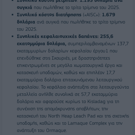
Συνολικό κόστος μετρητών
:
1.195 δολάρια ανά
ουγκιά
που πωλήθηκε το τρίτο τρίμηνο του 2025.
Συνολικό κόστος διατήρησης
(«AISC»):
1.679
δολάρια
ανά ουγκιά που πωλήθηκε το τρίτο τρίμηνο
του 2025.
Συνολικές κεφαλαιουχικές δαπάνες: 255,6
εκατομμύρια δολάρια,
συμπεριλαμβανομένων 137,7
εκατομμυρίων δολαρίων κεφαλαίου έργου1 που
επενδύθηκε στις Σκουριές, με δραστηριότητες
επικεντρωμένες σε μεγάλα χωματουργικά έργα και
κατασκευή υποδομών, καθώς και επιπλέον 17,7
εκατομμύρια δολάρια επιταχυνόμενου λειτουργικού
κεφαλαίου. Το κεφάλαιο ανάπτυξης στα λειτουργούντα
μεταλλεία ανήλθε συνολικά σε 57,7 εκατομμύρια
δολάρια και αφορούσε κυρίως το Kisladag για τη
συνέχιση της απομάκρυνσης αποβλήτων, την
κατασκευή του North Heap Leach Pad και της σχετικής
υποδομής, καθώς και το Lamaque Complex για την
ανάπτυξη του Ormaque.