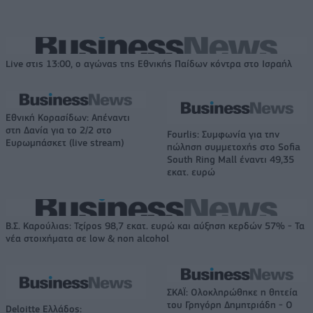
Live στις 13:00, ο αγώνας της Εθνικής Παίδων κόντρα στο Ισραήλ
Εθνική Κορασίδων: Απέναντι
στη Δανία για το 2/2 στο
Fourlis: Συμφωνία για την
Ευρωμπάσκετ (live stream)
πώληση συμμετοχής στο Sofia
South Ring Mall έναντι 49,35
εκατ. ευρώ
Β.Σ. Καρούλιας: Τζίρος 98,7 εκατ. ευρώ και αύξηση κερδών 57% - Τα
νέα στοιχήματα σε low & non alcohol
ΣΚΑΪ: Ολοκληρώθηκε η θητεία
του Γρηγόρη Δημητριάδη - Ο
Deloitte Ελλάδος: