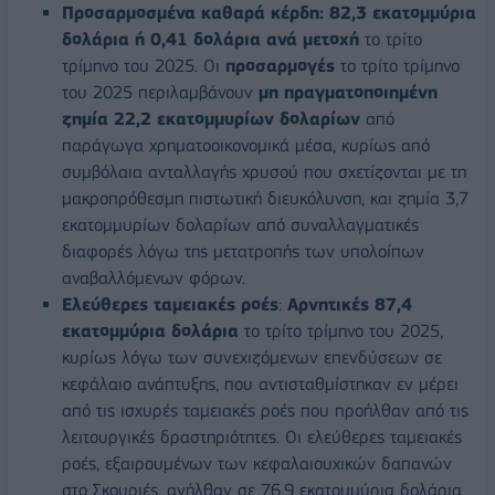
Προσαρμοσμένα καθαρά κέρδη: 82,3 εκατομμύρια
δολάρια ή 0,41 δολάρια ανά μετοχή
το τρίτο
τρίμηνο του 2025. Οι
προσαρμογές
το τρίτο τρίμηνο
του 2025 περιλαμβάνουν
μη πραγματοποιημένη
ζημία 22,2 εκατομμυρίων δολαρίων
από
παράγωγα χρηματοοικονομικά μέσα, κυρίως από
συμβόλαια ανταλλαγής χρυσού που σχετίζονται με τη
μακροπρόθεσμη πιστωτική διευκόλυνση, και ζημία 3,7
εκατομμυρίων δολαρίων από συναλλαγματικές
διαφορές λόγω της μετατροπής των υπολοίπων
αναβαλλόμενων φόρων.
Ελεύθερες ταμειακές ροές
:
Αρνητικές 87,4
εκατομμύρια δολάρια
το τρίτο τρίμηνο του 2025,
κυρίως λόγω των συνεχιζόμενων επενδύσεων σε
κεφάλαιο ανάπτυξης, που αντισταθμίστηκαν εν μέρει
από τις ισχυρές ταμειακές ροές που προήλθαν από τις
λειτουργικές δραστηριότητες. Οι ελεύθερες ταμειακές
ροές, εξαιρουμένων των κεφαλαιουχικών δαπανών
στο Σκουριές, ανήλθαν σε 76,9 εκατομμύρια δολάρια