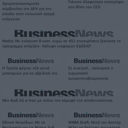
Γιάννης Αλαφούζος επιστρέφει
Χρηματοοικονομικός
στη θέση του CEO
σύμβουλος της ΔΕΗ για την
είσοδο στην πολωνική αγορά
ενέργειας
Media: Με ενίσχυση 8 εκατ. ευρώ σε 451 επιχειρήσεις ξεκίνησε το
πρόγραμμα στήριξης- Κάλυψη εισφορών ΕΔΟΕΑΠ
Η Toyota φέρνει νέα γενιά
Σε κινεζική… πολιορκία η
μπαταριών για τα υβριδικά της
ευρωπαϊκή
αυτοκινητοβιομηχανία
Νέο Audi A2 e-tron με στόχο την κορυφή της αποδοτικότητας
Εθνική Νεανίδων: Με τη
WNBA Draft: Μετά τον Καντέρ
Βουλγαρία για τις θέσεις 5-8
θέλει να δηλώσει συμμετοχή