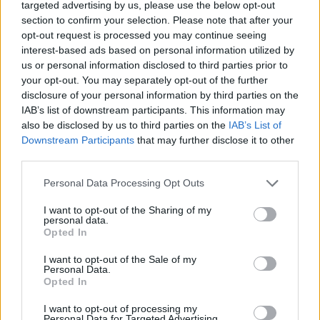
κινδύνους σε βασικούς τομείς νωρίτερα από το
targeted advertising by us, please use the below opt-out
χρονοδιάγραμμα και έχουμε ξεκινήσει πρόωρες δοκιμές πριν
section to confirm your selection. Please note that after your
opt-out request is processed you may continue seeing
από την έναρξη της λειτουργίας και δραστηριότητες
interest-based ads based on personal information utilized by
επιχειρησιακής ετοιμότητας σε διάφορους τομείς του
us or personal information disclosed to third parties prior to
εργοταξίου. Εξακολουθούμε να εστιάζουμε στην ασφάλεια
your opt-out. You may separately opt-out of the further
και την πειθαρχημένη εκτέλεση κατά τις τελικές φάσεις των
disclosure of your personal information by third parties on the
μηχανικών, σωληνώσεων, ηλεκτρικών και οργάνων, καθώς
IAB’s list of downstream participants. This information may
also be disclosed by us to third parties on the
IAB’s List of
συνεχίζουμε να τηρούμε το χρονοδιάγραμμα και τον
Downstream Participants
that may further disclose it to other
προϋπολογισμό του.
third parties.
Οι συνεχείς επαναγορές μετοχών, συνολικού ύψους περίπου
Personal Data Processing Opt Outs
78,8 εκατομμυρίων δολαρίων αυτό το τρίμηνο,
υπογραμμίζουν την πειθαρχημένη προσέγγισή μας στην
I want to opt-out of the Sharing of my
personal data.
κατανομή κεφαλαίων και την εμπιστοσύνη μας στη
Opted In
μακροπρόθεσμη ανάπτυξη. Με τις ισχυρές τιμές του χρυσού
I want to opt-out of the Sale of my
και τον ισχυρό ισολογισμό, δεσμευόμαστε να επιστρέψουμε
Personal Data.
κεφάλαια στους μετόχους, προωθώντας παράλληλα τις
Opted In
στρατηγικές μας προτεραιότητες».
I want to opt-out of processing my
Personal Data for Targeted Advertising.