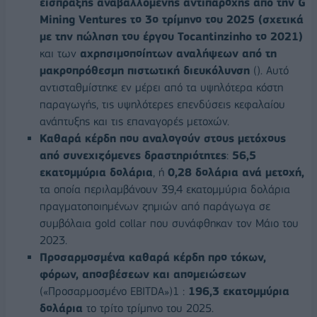
είσπραξης αναβαλλόμενης αντιπαροχής από την G
Mining Ventures το 3ο τρίμηνο του 2025 (σχετικά
με την πώληση του έργου Tocantinzinho το 2021)
και των
αχρησιμοποίητων αναλήψεων από τη
μακροπρόθεσμη πιστωτική διευκόλυνση
(). Αυτό
αντισταθμίστηκε εν μέρει από τα υψηλότερα κόστη
παραγωγής, τις υψηλότερες επενδύσεις κεφαλαίου
ανάπτυξης και τις επαναγορές μετοχών.
Καθαρά κέρδη που αναλογούν στους μετόχους
από συνεχιζόμενες δραστηριότητες
:
56,5
εκατομμύρια δολάρια
, ή
0,28 δολάρια ανά μετοχή,
τα οποία περιλαμβάνουν 39,4 εκατομμύρια δολάρια
πραγματοποιημένων ζημιών από παράγωγα σε
συμβόλαια gold collar που συνάφθηκαν τον Μάιο του
2023.
Προσαρμοσμένα καθαρά κέρδη προ τόκων,
φόρων, αποσβέσεων και απομειώσεων
(«Προσαρμοσμένο EBITDA»)1 :
196,3 εκατομμύρια
δολάρια
το τρίτο τρίμηνο του 2025.