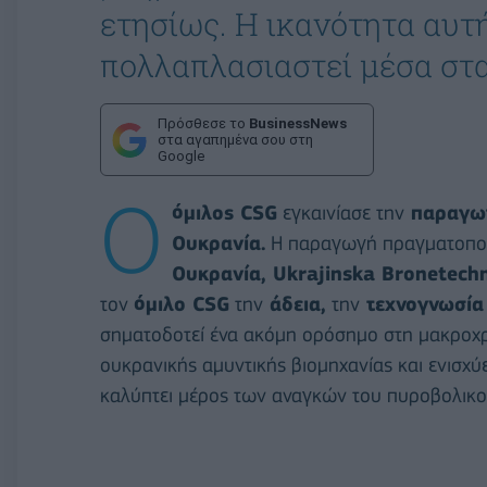
ετησίως. Η ικανότητα αυτ
πολλαπλασιαστεί μέσα στα
Πρόσθεσε το
BusinessNews
στα αγαπημένα σου στη
Google
Ο
όμιλος CSG
εγκαινίασε την
παραγωγ
Ουκρανία.
Η παραγωγή πραγματοποι
Ουκρανία, Ukrajinska Bronetechn
τον
όμιλο CSG
την
άδεια,
την
τεχνογνωσία
σηματοδοτεί ένα ακόμη ορόσημο στη μακροχρό
ουκρανικής αμυντικής βιομηχανίας και ενισχύ
καλύπτει μέρος των αναγκών του πυροβολικο