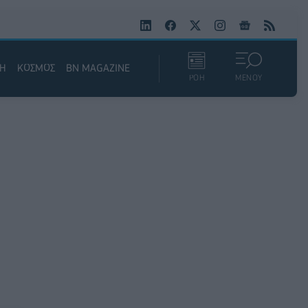
ΚΗ
ΚΟΣΜΟΣ
BN MAGAZINE
ΡΟΗ
ΜΕΝΟΥ