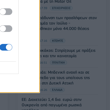
συνεργασία με τη Motor Oil
05/08/2026 - 17:39
ΕΠΙΧΕΙΡΗΣΕΙΣ
ΗΠΑ: Επιβράδυνση των προσλήψεων στον
ιδιωτικό τομέα τον Ιούλιο -
Δημιουργήθηκαν μόνο 44.000 θέσεις
εργασίας
05/08/2026 - 17:16
ΚΟΣΜΟΣ
Τ. Θεοδωρικάκος: Στηρίζουμε με πράξεις
την έρευνα και την καινοτομία
05/08/2026 - 16:51
ΠΟΛΙΤΙΚΗ
Ν. Χαρδαλιάς: Μηδενική ανοχή και σε
νομικό επίπεδο για τους υπαίτιους της
πυρκαγιάς στη Δυτική Αττική
05/08/2026 - 16:26
ΕΛΛΑΔΑ
ΕΕ: Διοχετεύει 1,4 δισ. ευρώ στην
Ουκρανία από παγωμένα ρωσικά