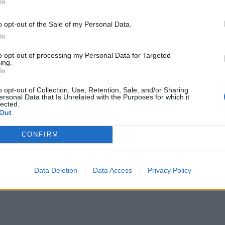
In
ική τιμολόγησης, ούτε την επιλογή των πελατών.
ας και από την προμήθεια κρίσιμων εξαρτημάτων,
o opt-out of the Sale of my Personal Data.
 αναφλεκτήρες. »
In
to opt-out of processing my Personal Data for Targeted
 το κέλυφος των βλημάτων τοπικά και αναλαμβάνει
ing.
. Ο όμιλος CSG συνεχίζει να προμηθεύει εξαρτήματα
In
νική υποστήριξη για να διασφαλιστεί η ποιότητα του
o opt-out of Collection, Use, Retention, Sale, and/or Sharing
ersonal Data that Is Unrelated with the Purposes for which it
προδιαγραφές παραγωγής του ομίλου CSG.
lected.
Out
ια την επιλογή του μοντέλου αδειοδότησης ήταν η
CONFIRM
 ανάλυση του νομικού πλαισίου για την ίδρυση μιας
ύπλοκους ουκρανικούς κανονισμούς και ζητήματα
βαση της άδειας αποδείχθηκε πολύ απλούστερη και
Data Deletion
Data Access
Privacy Policy
ομίλου CSG, Andrej Čírtek.