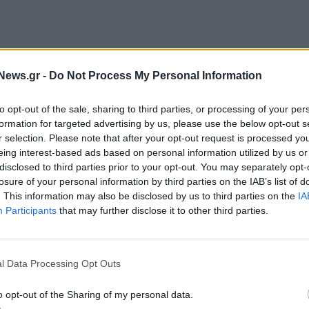
News.gr -
Do Not Process My Personal Information
to opt-out of the sale, sharing to third parties, or processing of your per
formation for targeted advertising by us, please use the below opt-out s
r selection. Please note that after your opt-out request is processed y
eing interest-based ads based on personal information utilized by us or
disclosed to third parties prior to your opt-out. You may separately opt-
ρώτες εταιρείες του δυτικού κόσμου που με επιτυχία
losure of your personal information by third parties on the IAB’s list of
. This information may also be disclosed by us to third parties on the
IA
ου διαμετρήματος στην Ουκρανία»,
δήλωσε ο
Participants
that may further disclose it to other third parties.
κού Συμβουλίου του ομίλου CSG.
«Ο όμιλος
CSG
παραγωγής στην Ουκρανία. Όλα αυτά διαχειρίζονται
 την άδεια και του παρείχαμε την απαραίτητη
l Data Processing Opt Outs
ην απαιτούμενη τεχνολογία παραγωγής και μπόρεσε
o opt-out of the Sharing of my personal data.
,
δήλωσε ο εκπρόσωπος του ομίλου CSG, Andrej