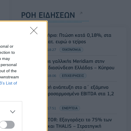
ΡΟΗ ΕΙΔΗΣΕΩΝ
Χρηματιστήριο: Πτώση κατά 0,18%, στα
315,71 εκατ. ευρώ ο τζίρος
sonal or
05/08/2026 - 18:27
ΟΙΚΟΝΟΜΙΑ
ection to
ou may
Είσοδος της γαλλικής Meridiam στην
 personal
ηλεκτρική διασύνδεση Ελλάδας – Κύπρου
out of the
05/08/2026 - 18:06
ΕΠΙΧΕΙΡΗΣΕΙΣ
 downstream
B’s List of
ΔΕΗ: Ισχυρή ανάπτυξη στο α΄ εξάμηνο
2026 με προσαρμοσμένο EBITDA στα 1,2
δισ. ευρώ
05/08/2026 - 17:51
ΕΝΕΡΓΕΙΑ
Όμιλος AKTOR: Εξαγοράζει το 75% των
ΗΛΕΚΤΩΡ και THALIS – Στρατηγική