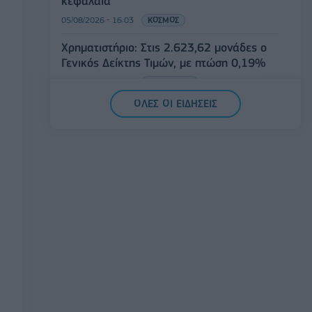
κεφάλαια
05/08/2026 - 16:03
ΚΟΣΜΟΣ
Χρηματιστήριο: Στις 2.623,62 μονάδες ο
Γενικός Δείκτης Τιμών, με πτώση 0,19%
05/08/2026 - 15:36
ΟΙΚΟΝΟΜΙΑ
ΟΛΕΣ ΟΙ ΕΙΔΗΣΕΙΣ
Συνάλλαγμα: Το ευρώ ενισχύεται κατά
0,20%, στα 1,1557 δολάρια
05/08/2026 - 15:28
ΟΙΚΟΝΟΜΙΑ