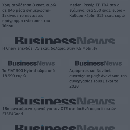
Χρηματοδότηση 8 εκατ. ευρώ
Metlen: Ρεκόρ EBITDA στο α'
σε 843 μέσα ενημέρωσης-
εξάμηνο, στα 550 εκατ. ευρώ –
Ξεκίνησε το πενταετές
Καθαρά κέρδη 313 εκατ. ευρώ
πρόγραμμα ενίσχυσης του
Τύπου
Η Chery επενδύει 75 εκατ. δολάρια στην KG Mobility
Το FIAT 500 Hybrid τώρα από
Ατρόμητος και Novibet
18.990 ευρώ
συνεχίζουν μαζί: Ανανέωση της
συνεργασίας τους μέχρι το
2028
18η συνεχόμενη χρονιά για τον ΟΤΕ στη διεθνή σειρά δεικτών
FTSE4Good