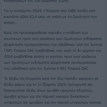
Καταστάσεων του 1ου Εξαμήνου 2024).
Για το εννεάμηνο 2024, η Εταιρεία έχει λάβει έσοδα από
κουπόνια αξίας €2,4 εκατ. σε σχέση με τις Ομολογίες που
κατέχει.
Κατά την προαναφερθείσα περίοδο, η απόδοση των
κουπονιών προς τους κατόχους των Ομολογιών ενδιάμεσης
εξοφλητικής προτεραιότητας που εκδόθηκαν από την Sunrise
I NPL Finance DAC αναβλήθηκε, ενώ κατά το 3ο τρίμηνο του
2024 αναβλήθηκε επίσης το κουπόνι προς τους κατόχους
των Ομολογιών ενδιάμεσης εξοφλητικής προτεραιότητας
που εκδόθηκαν από την Sunrise II NPL Finance DAC.
Τα έξοδα της Εταιρείας κατά την ίδια περίοδο αφορούν σε
έξοδα φόρου για το 1ο Εξάμηνο 2024, λειτουργικά και
διαχειριστικά έξοδα όπως αμοιβές ορκωτών ελεγκτών,
αμοιβές τρίτων για την παροχή νομικών, διοικητικών
υπηρεσιών και αμοιβών για την παροχή υπηρεσιών σχετικά