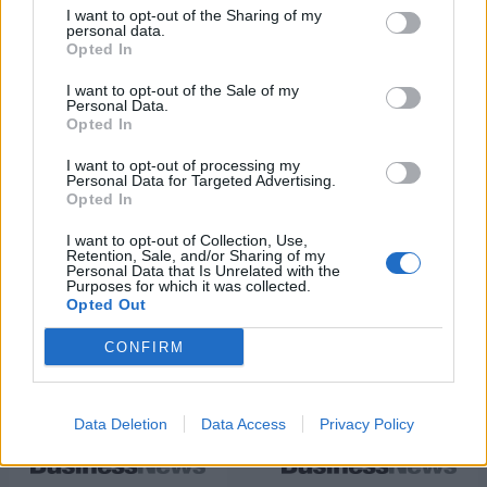
I want to opt-out of the Sharing of my
personal data.
Opted In
Η Toyota φέρνει νέα γενιά
Σε κινεζική… πολιορκία η
μπαταριών για τα υβριδικά της
ευρωπαϊκή
I want to opt-out of the Sale of my
αυτοκινητοβιομηχανία
Personal Data.
Opted In
I want to opt-out of processing my
Personal Data for Targeted Advertising.
Νέο Audi A2 e-tron με στόχο την κορυφή της αποδοτικότητας
Opted In
I want to opt-out of Collection, Use,
Retention, Sale, and/or Sharing of my
Personal Data that Is Unrelated with the
Ευρωπαϊκό Κορασίδων: Άνετη
Γιαννακόπουλος: «Όταν σου
Purposes for which it was collected.
νίκη της Ελλάδας στην
ρίχνουν μια πέτρα, τους
Opted Out
πρεμιέρα, 78-36 την Ιρλανδία
καταστρέφεις» (vid)
CONFIRM
ΕΛΣΤΑΤ: Στο 3,4% υποχώρησε ο πληθωρισμός τον Ιούλιο
Data Deletion
Data Access
Privacy Policy