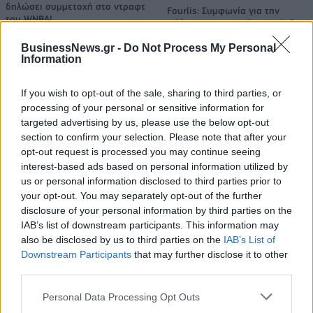
δηλώσει συμμετοχή στο ντραφτ
Fourlis: Συμφωνία για την
του WNBA!
πώληση συμμετοχής στο Sofia
South Ring Mall έναντι 49,35
BusinessNews.gr -
Do Not Process My Personal
εκατ. ευρώ
Information
If you wish to opt-out of the sale, sharing to third parties, or
Β.Σ. Καρούλιας: Τζίρος 98,7 εκατ. ευρώ και αύξηση κερδών 57% - Τα
processing of your personal or sensitive information for
νέα στοιχήματα σε low & non alcohol
targeted advertising by us, please use the below opt-out
section to confirm your selection. Please note that after your
opt-out request is processed you may continue seeing
interest-based ads based on personal information utilized by
Media: Με ενίσχυση 8 εκατ.
ευρώ σε 451 επιχειρήσεις
us or personal information disclosed to third parties prior to
Deloitte Ελλάδος:
ξεκίνησε το πρόγραμμα
your opt-out. You may separately opt-out of the further
Χρηματοοικονομικός
στήριξης- Κάλυψη εισφορών
σύμβουλος της ΔΕΗ για την
disclosure of your personal information by third parties on the
ΕΔΟΕΑΠ
είσοδο στην πολωνική αγορά
IAB’s list of downstream participants. This information may
ενέργειας
also be disclosed by us to third parties on the
IAB’s List of
Downstream Participants
that may further disclose it to other
third parties.
IAB Hellas: Νέα Διοικούσα Επιτροπή και νέο Διοικητικό Συμβούλιο -
Personal Data Processing Opt Outs
Πρόεδρος ο Γαληνός Γιαγλής