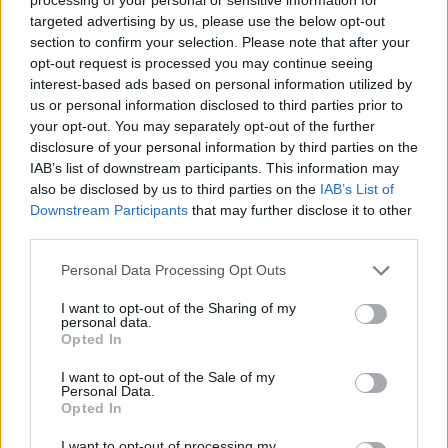
για βιώσιμη τουριστική ανάπτυξη
targeted advertising by us, please use the below opt-out
section to confirm your selection. Please note that after your
opt-out request is processed you may continue seeing
interest-based ads based on personal information utilized by
us or personal information disclosed to third parties prior to
HELLENiQ ENERGY: Κέρδη 393
ΣΤΑΣΥ: 29,4 χλμ. νέων
your opt-out. You may separately opt-out of the further
εκατ. ευρώ στο α' εξάμηνο –
σιδηροτροχιών στο Μετρό της
Στα 734 εκατ. ευρώ τα EBITDA
Αθήνας - Στο τελικό στάδιο το
disclosure of your personal information by third parties on the
μεγαλύτερο έργο αναβάθμισης
IAB’s list of downstream participants. This information may
also be disclosed by us to third parties on the
IAB’s List of
Downstream Participants
that may further disclose it to other
third parties.
Η Chery επενδύει 75 εκατ. δολάρια στην KG Mobility
Personal Data Processing Opt Outs
I want to opt-out of the Sharing of my
Το FIAT 500 Hybrid τώρα από
Ατρόμητος και Novibet
personal data.
18.990 ευρώ
συνεχίζουν μαζί: Ανανέωση της
Opted In
συνεργασίας τους μέχρι το
2028
I want to opt-out of the Sale of my
Personal Data.
Opted In
I want to opt-out of processing my