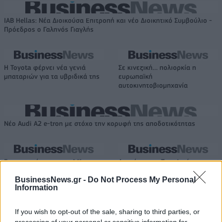
IAB Hellas: Νέα Διοικούσα Επιτροπή και νέο Διοικητικό Συμβούλιο -
Πρόεδρος ο Γαληνός Γιαγλής
Η Toyota φέρνει νέα γενιά
Σε κινεζική… πολιορκία η
μπαταριών για τα υβριδικά της
ευρωπαϊκή
αυτοκινητοβιομηχανία
Νέο Audi A2 e-tron με στόχο την κορυφή της αποδοτικότητας
Για την πρόκριση στις "4" οι
Ανανέωσε με Τζον Ιτούνας το
Νεάνιδες απόψε κόντρα στη
Περιστέρι
BusinessNews.gr -
Do Not Process My Personal
Λιθουανία (live stream)
Information
If you wish to opt-out of the sale, sharing to third parties, or
Ειδικό Χωροταξικό Πλαίσιο για τον Τουρισμό: Στρατηγικό εργαλείο
processing of your personal or sensitive information for