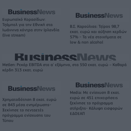
Ευρωπαϊκό Κορασίδων:
Τζάμπολ για την Εθνική στα
Β.Σ. Καρούλιας: Τζίρος 98,7
Ιωάννινα κόντρα στην Ιρλανδία
εκατ. ευρώ και αύξηση κερδών
(live stream)
57% - Τα νέα στοιχήματα σε
low & non alcohol
Metlen: Ρεκόρ EBITDA στο α' εξάμηνο, στα 550 εκατ. ευρώ – Καθαρά
κέρδη 313 εκατ. ευρώ
Media: Με ενίσχυση 8 εκατ.
ευρώ σε 451 επιχειρήσεις
Χρηματοδότηση 8 εκατ. ευρώ
ξεκίνησε το πρόγραμμα
σε 843 μέσα ενημέρωσης-
στήριξης- Κάλυψη εισφορών
Ξεκίνησε το πενταετές
ΕΔΟΕΑΠ
πρόγραμμα ενίσχυσης του
Τύπου