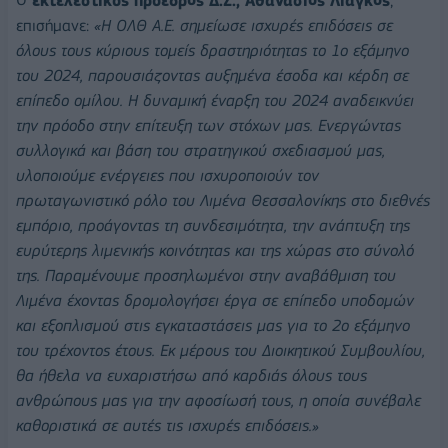
Ο
εκτελεστικός πρόεδρος Δ.Σ., Αθανάσιος Λιάγκος
,
επισήμανε:
«Η ΟΛΘ Α.Ε. σημείωσε ισχυρές επιδόσεις σε
όλους τους κύριους τομείς δραστηριότητας το 1ο εξάμηνο
του 2024, παρουσιάζοντας αυξημένα έσοδα και κέρδη σε
επίπεδο ομίλου. Η δυναμική έναρξη του 2024 αναδεικνύει
την πρόοδο στην επίτευξη των στόχων μας. Ενεργώντας
συλλογικά και βάση του στρατηγικού σχεδιασμού μας,
υλοποιούμε ενέργειες που ισχυροποιούν τον
πρωταγωνιστικό ρόλο του Λιμένα Θεσσαλονίκης στο διεθνές
εμπόριο, προάγοντας τη συνδεσιμότητα, την ανάπτυξη της
ευρύτερης λιμενικής κοινότητας και της χώρας στο σύνολό
της. Παραμένουμε προσηλωμένοι στην αναβάθμιση του
Λιμένα έχοντας δρομολογήσει έργα σε επίπεδο υποδομών
και εξοπλισμού στις εγκαταστάσεις μας για το 2ο εξάμηνο
του τρέχοντος έτους. Εκ μέρους του Διοικητικού Συμβουλίου,
θα ήθελα να ευχαριστήσω από καρδιάς όλους τους
ανθρώπους μας για την αφοσίωσή τους, η οποία συνέβαλε
καθοριστικά σε αυτές τις ισχυρές επιδόσεις.»