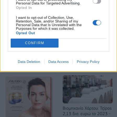
18η συνεχόμενη χρονιά για τον ΟΤΕ στη διεθνή σειρά δεικτών
Personal Data for Targeted Advertising.
FTSE4Good
Opted In
I want to opt-out of Collection, Use,
Retention, Sale, and/or Sharing of my
Personal Data that Is Unrelated with the
Alpha Bank: Για πρώτη φορά το Αρχαίο Θέατρο Επιδαύρου άνοιξε τις
Purposes for which it was collected.
πύλες του σε όλους
Opted Out
CONFIRM
ΠΕΡΙΣΣΌΤΕΡΑ ΣΕ ΑΥΤΉ ΤΗΝ ΚΑΤΗΓΟΡΊΑ
Data Deletion
Data Access
Privacy Policy
Βιομηχανία Χάρτου: Τζίρος
2,13 δισ. ευρώ το 2023 -