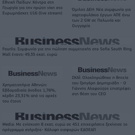
Εθνική Παίδων: Κόντρα στη
Γεωργία για την πρώτη νίκη στο
Όμιλος ΔΕΗ: Νέα συμφωνία για
Ευρωμπάσκετ U16 (live stream)
χαρτοφυλάκιο έργων ΑΠΕ άνω
των 2 GW σε Πολωνία και
Ουγγαρία
Fourlis: Συμφωνία για την πώληση συμμετοχής στο Sofia South Ring
Mall έναντι 49,35 εκατ. ευρώ
ΣΚΑΪ: Ολοκληρώθηκε η θητεία
του Γρηγόρη Δημητριάδη - Ο
Χρηματιστήριο Αθηνών:
Γιάννης Αλαφούζος επιστρέφει
Εβδομαδιαία άνοδος 1,76%,
στη θέση του CEO
κέρδη 23,31% από τις αρχές
του έτους
Media: Με ενίσχυση 8 εκατ. ευρώ σε 451 επιχειρήσεις ξεκίνησε το
πρόγραμμα στήριξης- Κάλυψη εισφορών ΕΔΟΕΑΠ