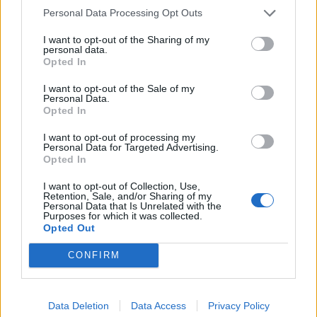
Personal Data Processing Opt Outs
Alpha Bank: Για πρώτη φορά το Αρχαίο Θέατρο Επιδαύρου άνοιξε τις
πύλες του σε όλους
I want to opt-out of the Sharing of my
personal data.
Opted In
I want to opt-out of the Sale of my
Personal Data.
Opted In
ΠΕΡΙΣΣΌΤΕΡΑ ΣΕ ΑΥΤΉ ΤΗΝ ΚΑΤΗΓΟΡΊΑ
I want to opt-out of processing my
Personal Data for Targeted Advertising.
Opted In
I want to opt-out of Collection, Use,
Retention, Sale, and/or Sharing of my
Personal Data that Is Unrelated with the
Purposes for which it was collected.
Opted Out
H Intracom Defense
CONFIRM
συμμετείχε στη διεθνή
ΒΕΘ: 6 στους 10 βιοτέχνες
έκθεση Eurosatory 2024
στη Θεσσαλονίκη κρίνουν
ικανοποιητική την
01/07/2024 - 14:44
Data Deletion
Data Access
Privacy Policy
κατάσταση των