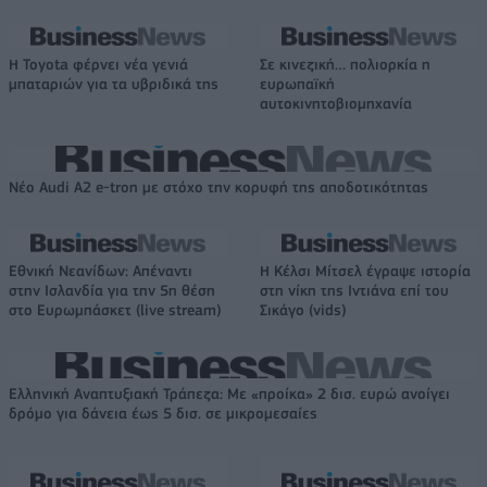
Η Toyota φέρνει νέα γενιά
Σε κινεζική… πολιορκία η
μπαταριών για τα υβριδικά της
ευρωπαϊκή
αυτοκινητοβιομηχανία
Νέο Audi A2 e-tron με στόχο την κορυφή της αποδοτικότητας
Εθνική Νεανίδων: Απέναντι
Η Κέλσι Μίτσελ έγραψε ιστορία
στην Ισλανδία για την 5η θέση
στη νίκη της Ιντιάνα επί του
στο Ευρωμπάσκετ (live stream)
Σικάγο (vids)
Ελληνική Αναπτυξιακή Τράπεζα: Με «προίκα» 2 δισ. ευρώ ανοίγει
δρόμο για δάνεια έως 5 δισ. σε μικρομεσαίες