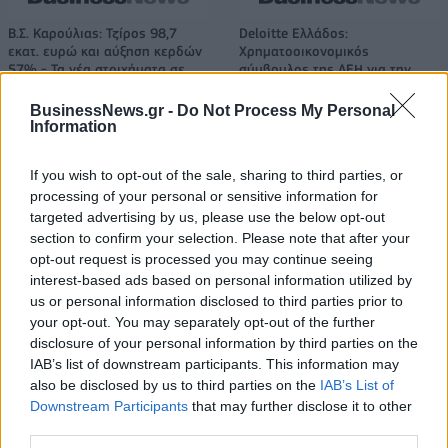
Β.Σ. Καρούλιας: Τζίρος 98,7
Deloitte Ελλάδος:
εκατ. ευρώ και αύξηση κερδών
Χρηματοοικονομικός
57% - Τα νέα στοιχήματα σε
σύμβουλος της ΔΕΗ για την
low & non alcohol
είσοδο στην πολωνική αγορά
ενέργειας
BusinessNews.gr -
Do Not Process My Personal
Information
If you wish to opt-out of the sale, sharing to third parties, or
Η Chery επενδύει 75 εκατ. δολάρια στην KG Mobility
processing of your personal or sensitive information for
targeted advertising by us, please use the below opt-out
section to confirm your selection. Please note that after your
opt-out request is processed you may continue seeing
Το FIAT 500 Hybrid τώρα από
Ατρόμητος και Novibet
18.990 ευρώ
συνεχίζουν μαζί: Ανανέωση της
interest-based ads based on personal information utilized by
συνεργασίας τους μέχρι το
us or personal information disclosed to third parties prior to
2028
your opt-out. You may separately opt-out of the further
disclosure of your personal information by third parties on the
IAB’s list of downstream participants. This information may
also be disclosed by us to third parties on the
IAB’s List of
18η συνεχόμενη χρονιά για τον ΟΤΕ στη διεθνή σειρά δεικτών
Downstream Participants
that may further disclose it to other
FTSE4Good
third parties.