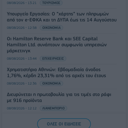
08/08/2026 - 13:21
ΤΟΥΡΙΣΜΟΣ
Υπουργείο Εργασίας: Ο “χάρτης” των πληρωμών
από τον e-ΕΦΚΑ και τη ΔΥΠΑ έως τις 14 Αυγούστου
08/08/2026 - 12:58
ΟΙΚΟΝΟΜΙΑ
Οι Hamilton Reserve Bank και SEE Capital
Hamilton Ltd. συνάπτουν συμφωνία υπηρεσιών
μάρκετινγκ
08/08/2026 - 13:44
ΕΠΙΧΕΙΡΗΣΕΙΣ
Χρηματιστήριο Αθηνών: Εβδομαδιαία άνοδος
1,76%, κέρδη 23,31% από τις αρχές του έτους
08/08/2026 - 12:36
ΟΙΚΟΝΟΜΙΑ
Διευρύνεται η πρωτοβουλία για τις τιμές στο ράφι
με 916 προϊόντα
08/08/2026 - 12:12
ΛΙΑΝΕΜΠΟΡΙΟ
Health Monitoring: Η εθνική υποδομή για την
ΟΛΕΣ ΟΙ ΕΙΔΗΣΕΙΣ
αξιοποίηση των δεδομένων υγείας προς όφελος