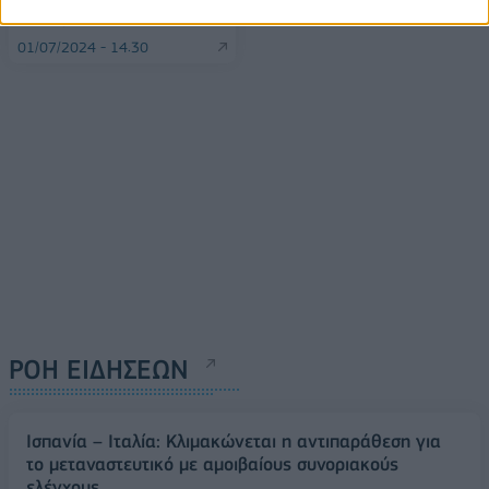
επιχειρήσεων τους
01/07/2024 - 14:30
ΡΟΗ ΕΙΔΗΣΕΩΝ
Ισπανία – Ιταλία: Κλιμακώνεται η αντιπαράθεση για
το μεταναστευτικό με αμοιβαίους συνοριακούς
ελέγχους