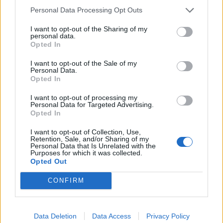
Personal Data Processing Opt Outs
I want to opt-out of the Sharing of my
Media: Με ενίσχυση 8 εκατ. ευρώ σε 451 επιχειρήσεις ξεκίνησε το
personal data.
Opted In
πρόγραμμα στήριξης- Κάλυψη εισφορών ΕΔΟΕΑΠ
I want to opt-out of the Sale of my
Personal Data.
Opted In
Η Toyota φέρνει νέα γενιά
Σε κινεζική… πολιορκία η
μπαταριών για τα υβριδικά της
ευρωπαϊκή
I want to opt-out of processing my
αυτοκινητοβιομηχανία
Personal Data for Targeted Advertising.
Opted In
I want to opt-out of Collection, Use,
Retention, Sale, and/or Sharing of my
Νέο Audi A2 e-tron με στόχο την κορυφή της αποδοτικότητας
Personal Data that Is Unrelated with the
Purposes for which it was collected.
Opted Out
Σασλόγλου: «Ξεχνάμε ό,τι έγινε
Εθνική Κορασίδων: Νίκησε με
CONFIRM
και προχωράμε»
74-65 τη Δανία και παίζει
ημιτελικό με τη Νορβηγία
Data Deletion
Data Access
Privacy Policy