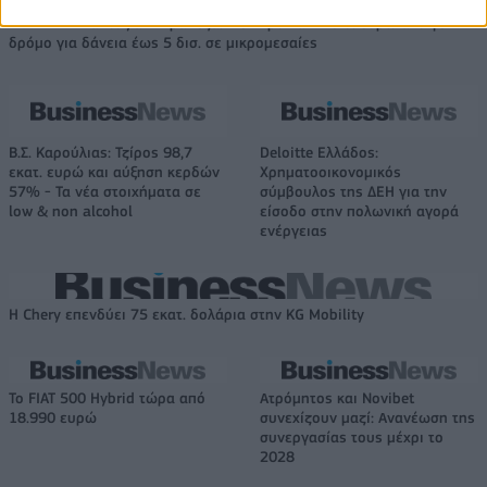
Ελληνική Αναπτυξιακή Τράπεζα: Με «προίκα» 2 δισ. ευρώ ανοίγει
δρόμο για δάνεια έως 5 δισ. σε μικρομεσαίες
Β.Σ. Καρούλιας: Τζίρος 98,7
Deloitte Ελλάδος:
εκατ. ευρώ και αύξηση κερδών
Χρηματοοικονομικός
57% - Τα νέα στοιχήματα σε
σύμβουλος της ΔΕΗ για την
low & non alcohol
είσοδο στην πολωνική αγορά
ενέργειας
Η Chery επενδύει 75 εκατ. δολάρια στην KG Mobility
Το FIAT 500 Hybrid τώρα από
Ατρόμητος και Novibet
18.990 ευρώ
συνεχίζουν μαζί: Ανανέωση της
συνεργασίας τους μέχρι το
2028