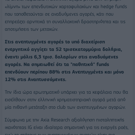
«λίμνη» των επενδυτικών χαρτοφυλακίων και hedge funds
που τοποθετούνται σε αναδυόμενες αγορές, κάτι που
επηρεάζει αρνητικά τη συναλλακτική δραστηριότητα και τις
αποτιμήσεις των μετοχών.
Στις ανεπτυγμένες αγορές το υπό διαχείριση
ενεργητικό αγγίζει τα 52 τρισεκατομμύρια δολάρια,
έναντι μόλις 6,3 τρισ. δολαρίων στις αναδυόμενες
αγορές. Να σημειωθεί ότι τα "παθητικά" funds
επενδύουν περίπου 88% στις Ανεπτυγμένες και μόνο
12% στις Αναπτυσσόμενες.
Την ίδια ώρα ερωτηματικό υπάρχει για τα κεφάλαια που θα
εισέλθουν στην ελληνική χρηματιστηριακή αγορά μετά από
μία πιθανή μετάταξη στο club των ανεπτυγμένων αγορών.
Σύμφωνα με την Axia Research αξιολόγηση πιστοληπτικής
ικανότητας IG είναι ιδιαίτερα σημαντική για τις ενεργές ροές,
ενώ το στάτους των αναπτυγμένων αγορών είναι πιο