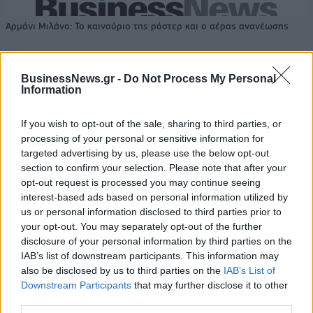
Αρμάνι Μιλάνο: Το καινούριο της ρόστερ και ο αέρας ανανέωσης
BusinessNews.gr -
Do Not Process My Personal
Εθνική Κορασίδων: Οι δηλώσεις
Information
μετά τη νίκη επί της Δανίας και
Όμιλος ΔΕΗ: Νέα συμφωνία για
πριν από τον ημιτελικό με τη
χαρτοφυλάκιο έργων ΑΠΕ άνω
Νορβηγία
των 2 GW σε Πολωνία και
If you wish to opt-out of the sale, sharing to third parties, or
Ουγγαρία
processing of your personal or sensitive information for
targeted advertising by us, please use the below opt-out
section to confirm your selection. Please note that after your
opt-out request is processed you may continue seeing
Fourlis: Συμφωνία για την πώληση συμμετοχής στο Sofia South Ring
interest-based ads based on personal information utilized by
Mall έναντι 49,35 εκατ. ευρώ
us or personal information disclosed to third parties prior to
your opt-out. You may separately opt-out of the further
disclosure of your personal information by third parties on the
ΣΚΑΪ: Ολοκληρώθηκε η θητεία
IAB’s list of downstream participants. This information may
του Γρηγόρη Δημητριάδη - Ο
also be disclosed by us to third parties on the
IAB’s List of
Χρηματιστήριο Αθηνών:
Γιάννης Αλαφούζος επιστρέφει
Εβδομαδιαία άνοδος 1,76%,
Downstream Participants
that may further disclose it to other
στη θέση του CEO
κέρδη 23,31% από τις αρχές
third parties.
του έτους