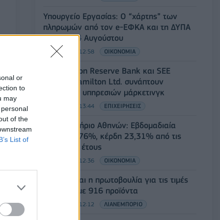
Υπουργείο Εργασίας: Ο “χάρτης” των
πληρωμών από τον e-ΕΦΚΑ και τη ΔΥΠΑ
έως τις 14 Αυγούστου
08/08/2026 - 12:58
ΟΙΚΟΝΟΜΙΑ
Οι Hamilton Reserve Bank και SEE
sonal or
Capital Hamilton Ltd. συνάπτουν
ection to
συμφωνία υπηρεσιών μάρκετινγκ
ou may
08/08/2026 - 13:44
ΕΠΙΧΕΙΡΗΣΕΙΣ
 personal
out of the
Χρηματιστήριο Αθηνών: Εβδομαδιαία
 downstream
άνοδος 1,76%, κέρδη 23,31% από τις
B’s List of
αρχές του έτους
08/08/2026 - 12:36
ΟΙΚΟΝΟΜΙΑ
Διευρύνεται η πρωτοβουλία για τις τιμές
στο ράφι με 916 προϊόντα
08/08/2026 - 12:12
ΛΙΑΝΕΜΠΟΡΙΟ