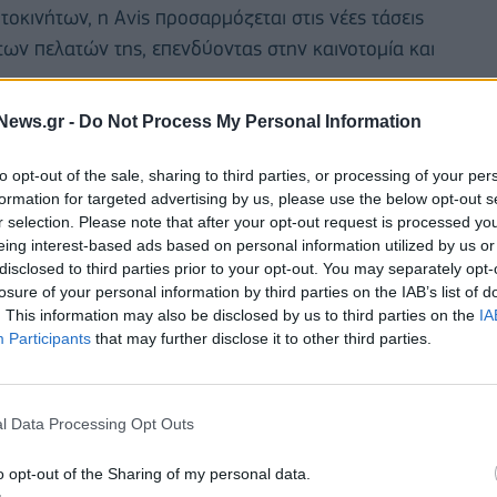
οκινήτων, η Avis προσαρμόζεται στις νέες τάσεις
των πελατών της, επενδύοντας στην καινοτομία και
News.gr -
Do Not Process My Personal Information
α ευκολότερη πλοήγηση και ασφαλείς διαδικασίες,
Το καινοτόμο
Avis
Easy
Leasing
είναι ειδικά
to opt-out of the sale, sharing to third parties, or processing of your per
 ολοκλήρωσης ενός
leasing
συμβολαίου εξ
formation for targeted advertising by us, please use the below opt-out s
r selection. Please note that after your opt-out request is processed y
ινωνίας με σύμβουλο πωλήσεων σε κανένα στάδιο
eing interest-based ads based on personal information utilized by us or
disclosed to third parties prior to your opt-out. You may separately opt-
losure of your personal information by third parties on the IAB’s list of
ν χώρο της μίσθωσης αυτοκινήτου παγκοσμίως. Με
. This information may also be disclosed by us to third parties on the
IA
είται και ολοκληρώνεται σε μόλις
τέσσερα βήματα:
Participants
that may further disclose it to other third parties.
λογαριασμού 3. Υποβολή απαραίτητων
μή.
l Data Processing Opt Outs
o opt-out of the Sharing of my personal data.