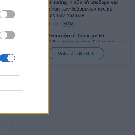
Health Monitoring: Η εθνική υποδομή για
την αξιοποίηση των δεδομένων υγείας
προς όφελος των πολιτών
08/08/2026 - 11:48
ΥΓΕΙΑ
Ελληνική Αναπτυξιακή Τράπεζα: Με
«προίκα» 2 δισ. ευρώ ανοίγει δρόμο για
δάνεια έως 5 δισ. σε μικρομεσαίες
ΟΛΕΣ ΟΙ ΕΙΔΗΣΕΙΣ
08/08/2026 - 11:22
ΤΡΑΠΕΖΕΣ
5G παντού, 6G στον ορίζοντα: Πού
βρίσκεται η Ελλάδα στη μεγάλη
τεχνολογική μετάβαση
08/08/2026 - 10:54
ΤΕΧΝΟΛΟΓΙΑ