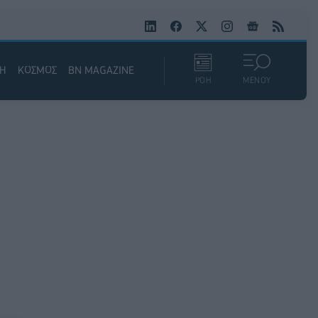
ΚΗ
ΚΟΣΜΟΣ
BN MAGAZINE
ΡΟΗ
ΜΕΝΟΥ