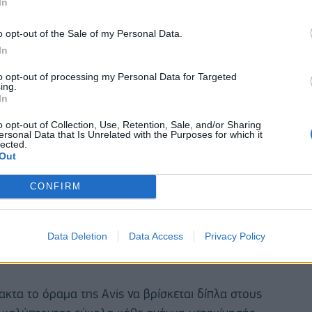
In
o opt-out of the Sale of my Personal Data.
In
to opt-out of processing my Personal Data for Targeted
ing.
In
o opt-out of Collection, Use, Retention, Sale, and/or Sharing
ersonal Data that Is Unrelated with the Purposes for which it
lected.
Out
ς και την εμπειρία χρήστη, η
Avis
είναι η
πρώτη
CONFIRM
ύνδεση με το «Συστηθείτε» (eGov KYC - Know Your
έπει στον πελάτη να υποβάλει άμεσα όλα τα
Data Deletion
Data Access
Privacy Policy
ήσει τα στοιχεία του εύκολα και 100% online σε
κτα το όραμα της Avis να βρίσκεται δίπλα στους