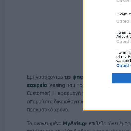
Opted 
I want t
Opted 
I want 
Advertis
Opted 
I want t
of my P
was col
Opted 
Εμπλουτίζοντας
τις ψηφιακές υπηρεσίες
τη
εταιρεία
leasing που παρέχει απευθείας διασ
Customer). Η εφαρμογή του
eGov
-KYC
επιτρ
απαραίτητα δικαιολογητικά και να επικαιροποι
πραγματικό χρόνο.
Το ανανεωμένο
MyAvis.gr
επιβεβαιώνει έμπρα