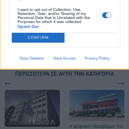
18η συνεχόμενη χρονιά για τον ΟΤΕ στη διεθνή σειρά δεικτών
I want to opt-out of Collection, Use,
FTSE4Good
Retention, Sale, and/or Sharing of my
Personal Data that Is Unrelated with the
Purposes for which it was collected.
Opted Out
Alpha Bank: Για πρώτη φορά το Αρχαίο Θέατρο Επιδαύρου άνοιξε τις
CONFIRM
πύλες του σε όλους
Data Deletion
Data Access
Privacy Policy
ΠΕΡΙΣΣΌΤΕΡΑ ΣΕ ΑΥΤΉ ΤΗΝ ΚΑΤΗΓΟΡΊΑ
Η ψηφιακή πλατφόρμα της