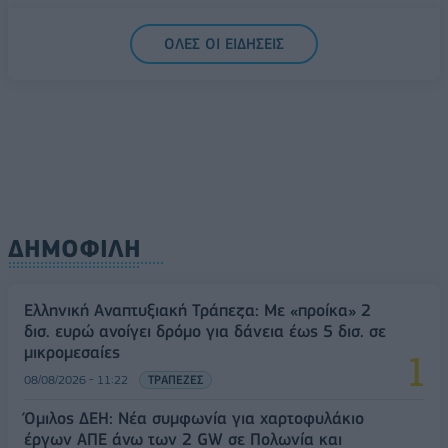
5G παντού, 6G στον ορίζοντα: Πού βρίσκεται η
ΟΛΕΣ ΟΙ ΕΙΔΗΣΕΙΣ
Ελλάδα στη μεγάλη τεχνολογική μετάβαση
08/08/2026 - 10:54
ΤΕΧΝΟΛΟΓΙΑ
ΔΗΜΟΦΙΛΗ
Ελληνική Αναπτυξιακή Τράπεζα: Με «προίκα» 2
δισ. ευρώ ανοίγει δρόμο για δάνεια έως 5 δισ. σε
μικρομεσαίες
08/08/2026 - 11:22
ΤΡΑΠΕΖΕΣ
Όμιλος ΔΕΗ: Νέα συμφωνία για χαρτοφυλάκιο
έργων ΑΠΕ άνω των 2 GW σε Πολωνία και