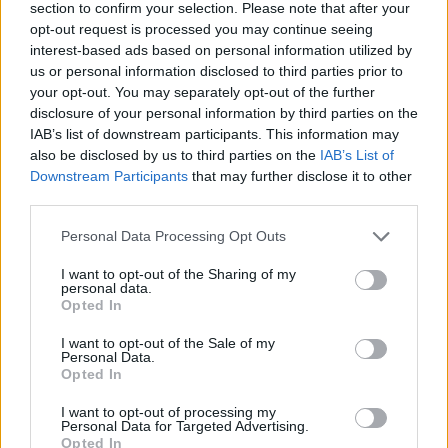
section to confirm your selection. Please note that after your
δρόμο για δάνεια έως 5 δισ. σε μικρομεσαίες
opt-out request is processed you may continue seeing
interest-based ads based on personal information utilized by
us or personal information disclosed to third parties prior to
your opt-out. You may separately opt-out of the further
disclosure of your personal information by third parties on the
Β.Σ. Καρούλιας: Τζίρος 98,7
Deloitte Ελλάδος:
IAB’s list of downstream participants. This information may
εκατ. ευρώ και αύξηση κερδών
Χρηματοοικονομικός
57% - Τα νέα στοιχήματα σε
σύμβουλος της ΔΕΗ για την
also be disclosed by us to third parties on the
IAB’s List of
low & non alcohol
είσοδο στην πολωνική αγορά
Downstream Participants
that may further disclose it to other
ενέργειας
third parties.
Personal Data Processing Opt Outs
Η Chery επενδύει 75 εκατ. δολάρια στην KG Mobility
I want to opt-out of the Sharing of my
personal data.
Opted In
Το FIAT 500 Hybrid τώρα από
Ατρόμητος και Novibet
I want to opt-out of the Sale of my
Personal Data.
18.990 ευρώ
συνεχίζουν μαζί: Ανανέωση της
Opted In
συνεργασίας τους μέχρι το
2028
I want to opt-out of processing my
Personal Data for Targeted Advertising.
Opted In