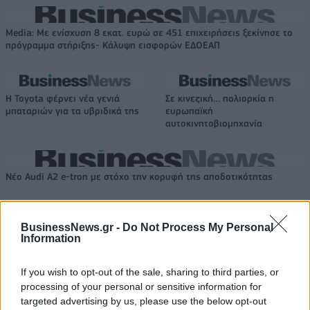
Media: Με ενίσχυση 8 εκατ. ευρώ σε 451 επιχειρήσεις ξεκίνησε το
πρόγραμμα στήριξης- Κάλυψη εισφορών ΕΔΟΕΑΠ
Η Toyota φέρνει νέα γενιά
Σε κινεζική… πολιορκία η
μπαταριών για τα υβριδικά της
ευρωπαϊκή
αυτοκινητοβιομηχανία
Νέο Audi A2 e-tron με στόχο την κορυφή της αποδοτικότητας
BusinessNews.gr -
Do Not Process My Personal
Σασλόγλου: «Ξεχνάμε ό,τι έγινε
Εθνική Κορασίδων: Νίκησε με
Information
και προχωράμε»
74-65 τη Δανία και παίζει
ημιτελικό με τη Νορβηγία
If you wish to opt-out of the sale, sharing to third parties, or
processing of your personal or sensitive information for
targeted advertising by us, please use the below opt-out
Ελληνική Αναπτυξιακή Τράπεζα: Με «προίκα» 2 δισ. ευρώ ανοίγει