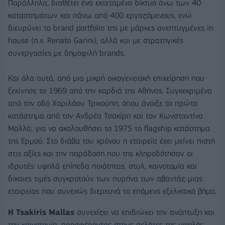
Παράλληλα, διαθέτει ένα εκτεταμένο δίκτυο άνω των 40
καταστημάτων και πάνω από 400 εργαζόμενους, ενώ
διευρύνει το brand portfolio της με μάρκες ανεπτυγμένες in
house (π.χ. Renato Garini), αλλά και με στρατηγικές
συνεργασίες με δημοφιλή brands.
Και όλα αυτά, από μια μικρή οικογενειακή επιχείρηση που
ξεκίνησε το 1969 από την καρδιά της Αθήνας. Συγκεκριμένα
από την οδό Χαριλάου Τρικούπη, όπου άνοιξε το πρώτο
κατάστημα από τον Ανδρέα Τσακίρη και τον Κωνσταντίνο
Μαλλά, για να ακολουθήσει το 1975 το flagship κατάστημα
της Ερμού. Στο διάβα του χρόνου η εταιρεία έχει μείνει πιστή
στις αξίες και την παράδοση που της κληροδότησαν οι
ιδρυτές: υψηλά επίπεδα ποιότητας, στυλ, καινοτομία και
δίκαιες τιμές συγκροτούν των πυρήνα των αβαντάζ μιας
εταιρείας που συνεχώς διερευνά το επόμενο εξελικτικό βήμα.
Η Tsakiris Mallas
συνεχίζει να επιδιώκει την ανάπτυξη και
την καινοτομία, προσφέροντας στους πελάτες της υψηλής