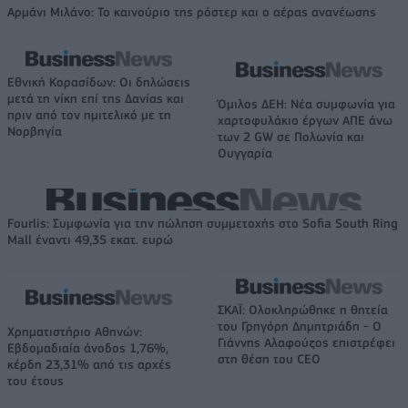
Αρμάνι Μιλάνο: Το καινούριο της ρόστερ και ο αέρας ανανέωσης
Εθνική Κορασίδων: Οι δηλώσεις
μετά τη νίκη επί της Δανίας και
Όμιλος ΔΕΗ: Νέα συμφωνία για
πριν από τον ημιτελικό με τη
χαρτοφυλάκιο έργων ΑΠΕ άνω
Νορβηγία
των 2 GW σε Πολωνία και
Ουγγαρία
Fourlis: Συμφωνία για την πώληση συμμετοχής στο Sofia South Ring
Mall έναντι 49,35 εκατ. ευρώ
ΣΚΑΪ: Ολοκληρώθηκε η θητεία
του Γρηγόρη Δημητριάδη - Ο
Χρηματιστήριο Αθηνών:
Γιάννης Αλαφούζος επιστρέφει
Εβδομαδιαία άνοδος 1,76%,
στη θέση του CEO
κέρδη 23,31% από τις αρχές
του έτους