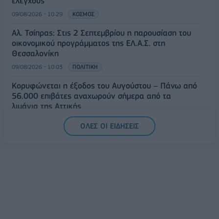
ελέγχους
09/08/2026 - 10:29
ΚΟΣΜΟΣ
Αλ. Τσίπρας: Στις 2 Σεπτεμβρίου η παρουσίαση του
οικονομικού προγράμματος της ΕΛ.Α.Σ. στη
Θεσσαλονίκη
09/08/2026 - 10:03
ΠΟΛΙΤΙΚΗ
Κορυφώνεται η έξοδος του Αυγούστου – Πάνω από
56.000 επιβάτες αναχωρούν σήμερα από τα
λιμάνια της Αττικής
08/08/2026 - 14:30
ΕΛΛΑΔΑ
ΟΛΕΣ ΟΙ ΕΙΔΗΣΕΙΣ
Δυτική Αττική: Η επόμενη ημέρα μετά τις πυρκαγιές
– Τα έργα Antinero και η «μάχη» πριν από τις
βροχές
08/08/2026 - 14:08
ΕΛΛΑΔΑ