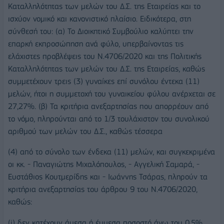
Καταλληλότητας των μελών του Δ.Σ. της Εταιρείας και το
ισχύον νομικό και κανονιστικό πλαίσιο. Ειδικότερα, στη
σύνθεσή του: (α) Το Διοικητικό Συμβούλιο καλύπτει την
επαρκή εκπροσώπηση ανά φύλο, υπερβαίνοντας τις
ελάχιστες προβλέψεις του Ν.4706/2020 και της Πολιτικής
Καταλληλότητας των μελών του Δ.Σ. της Εταιρείας, καθώς
συμμετέχουν τρεις (3) γυναίκες επί συνόλου έντεκα (11)
μελών, ήτοι η συμμετοχή του γυναικείου φύλου ανέρχεται σε
27,27%. (β) Τα κριτήρια ανεξαρτησίας που απορρέουν από
το νόμο, πληρούνται από το 1/3 τουλάχιστον του συνολικού
αριθμού των μελών του Δ.Σ., καθώς τέσσερα
(4) από το σύνολο των ένδεκα (11) μελών, και συγκεκριμένα
οι κκ. - Παναγιώτης Μιχαλόπουλος, - Αγγελική Σαμαρά, -
Ευστάθιος Κουτμερίδης και - Ιωάννης Τσάρας, πληρούν τα
κριτήρια ανεξαρτησίας του άρθρου 9 του Ν.4706/2020,
καθώς:
(i) δεν κατέχουν άμεσα ή έμμεσα ποσοστό άνω του 0,5%