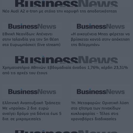
Νέο Audi A2 e-tron με στόχο την κορυφή της αποδοτικότητας
Εθνική Νεανίδων: Απέναντι
«Η οικογένεια Μπας φέρεται να
στην Ισλανδία για την 5η θέση
βρίσκεται κοντά στην απόκτηση
στο Ευρωμπάσκετ (live stream)
της Βιλερμπάν»
Χρηματιστήριο Αθηνών: Εβδομαδιαία άνοδος 1,76%, κέρδη 23,31%
από τις αρχές του έτους
Ελληνική Αναπτυξιακή Τράπεζα:
Υπ. Μεταφορών: Οριστική λύση
Με «προίκα» 2 δισ. ευρώ
στο ζήτημα των πινακίδων
ανοίγει δρόμο για δάνεια έως 5
κυκλοφορίας - Τέλος στις
δισ. σε μικρομεσαίες
χρονοβόρες διαδικασίες