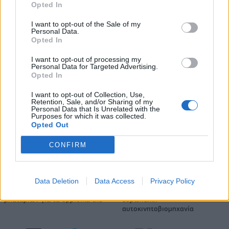
Opted In
Όμιλος ΔΕΗ: Νέα συμφωνία για χαρτοφυλάκιο έργων ΑΠΕ άνω των 2
GW σε Πολωνία και Ουγγαρία
I want to opt-out of the Sale of my
Personal Data.
Opted In
I want to opt-out of processing my
ΣΚΑΪ: Ολοκληρώθηκε η θητεία
Personal Data for Targeted Advertising.
του Γρηγόρη Δημητριάδη - Ο
Fourlis: Συμφωνία για την
Opted In
Γιάννης Αλαφούζος επιστρέφει
πώληση συμμετοχής στο Sofia
στη θέση του CEO
South Ring Mall έναντι 49,35
I want to opt-out of Collection, Use,
Retention, Sale, and/or Sharing of my
εκατ. ευρώ
Personal Data that Is Unrelated with the
Purposes for which it was collected.
Opted Out
Media: Με ενίσχυση 8 εκατ. ευρώ σε 451 επιχειρήσεις ξεκίνησε το
CONFIRM
πρόγραμμα στήριξης- Κάλυψη εισφορών ΕΔΟΕΑΠ
Data Deletion
Data Access
Privacy Policy
Η Toyota φέρνει νέα γενιά
Σε κινεζική… πολιορκία η
μπαταριών για τα υβριδικά της
ευρωπαϊκή
αυτοκινητοβιομηχανία