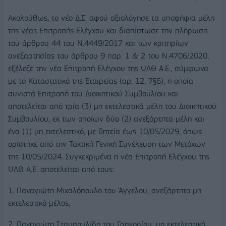
Ακολούθως, το νέο Δ.Σ. αφού αξιολόγησε τα υποψήφια μέλη
της νέας Επιτροπής Ελέγχου και διαπίστωσε την πλήρωση
του άρθρου 44 του Ν.4449/2017 και των κριτηρίων
ανεξαρτησίας του άρθρου 9 παρ. 1 & 2 του Ν.4706/2020,
εξέλεξε την νέα Επιτροπή Ελέγχου της ΟΛΘ Α.Ε., σύμφωνα
με το Καταστατικό της Εταιρείας (αρ. 12, 7§6), η οποία
συνιστά Επιτροπή του Διοικητικού Συμβουλίου και
αποτελείται από τρία (3) μη εκτελεστικά μέλη του Διοικητικού
Συμβουλίου, εκ των οποίων δύο (2) ανεξάρτητα μέλη και
ένα (1) μη εκτελεστικό, με θητεία έως 10/05/2029, όπως
ορίστηκε από την Τακτική Γενική Συνέλευση των Μετόχων
της 10/05/2024. Συγκεκριμένα η νέα Επιτροπή Ελέγχου της
ΟΛΘ Α.Ε. αποτελείται από τους:
1. Παναγιώτη Μιχαλόπουλο του Άγγελου, ανεξάρτητο μη
εκτελεστικό μέλος,
2. Παναγιώτη Σταμπουλίδη του Γρηγορίου, μη εκτελεστικό