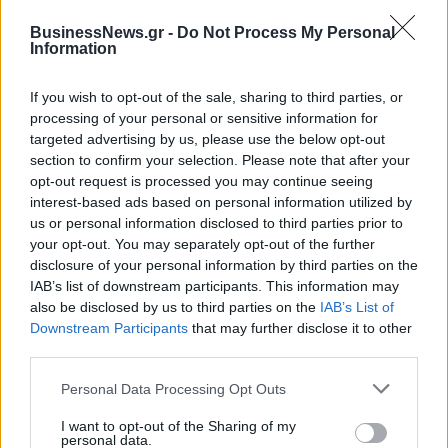
BusinessNews.gr -
Do Not Process My Personal
Information
If you wish to opt-out of the sale, sharing to third parties, or
processing of your personal or sensitive information for
targeted advertising by us, please use the below opt-out
section to confirm your selection. Please note that after your
opt-out request is processed you may continue seeing
interest-based ads based on personal information utilized by
Εθνική Παίδων: Κόντρα στη Γεωργία για την πρώτη νίκη στο
us or personal information disclosed to third parties prior to
Ευρωμπάσκετ U16 (live stream)
your opt-out. You may separately opt-out of the further
disclosure of your personal information by third parties on the
IAB’s list of downstream participants. This information may
Σκούμα: «Είμαστε ενωμένες και
also be disclosed by us to third parties on the
IAB’s List of
προετοιμασμένες»
Στα 15 δισ. ευρώ ο στόχος για
Downstream Participants
that may further disclose it to other
νέα δάνεια το 2026 - Η
third parties.
«ακτινογραφία» της
κερδοφορίας των τραπεζών το
Personal Data Processing Opt Outs
α΄ εξάμηνο
I want to opt-out of the Sharing of my
personal data.