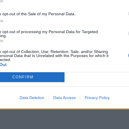
γαλύτερος μέτοχος, εκτός οικογένειας Μυτιληναίου.
In
o opt-out of the Sale of my Personal Data.
ου στον Καναδά, πρόκειται να έχει συναντήσεις και
In
ώς και με επενδυτικούς οργανισμούς της χώρας.
to opt-out of processing my Personal Data for Targeted
ing.
In
o opt-out of Collection, Use, Retention, Sale, and/or Sharing
ersonal Data that Is Unrelated with the Purposes for which it
lected.
Out
CONFIRM
Data Deletion
Data Access
Privacy Policy