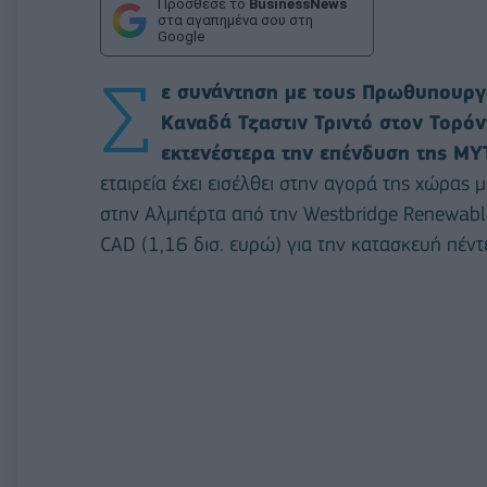
Πρόσθεσε το
BusinessNews
στα αγαπημένα σου στη
Google
Σ
ε συνάντηση με τους Πρωθυπουργ
Καναδά Τζαστιν Τριντό στον Τορόν
εκτενέστερα την επένδυση της MY
εταιρεία έχει εισέλθει στην αγορά της χώρας
στην Αλμπέρτα από την Westbridge Renewable
CAD (1,16 δισ. ευρώ) για την κατασκευή πέν