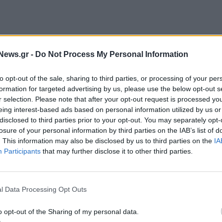
News.gr -
Do Not Process My Personal Information
ρία της επίσκεψης του Έλληνα Πρωθυπουργού στον
ελληνικής επανάστασης από τους ομογενείς.
Οι
to opt-out of the sale, sharing to third parties, or processing of your per
formation for targeted advertising by us, please use the below opt-out s
αν τη δυνατότητα να συζητήσουν για τις
r selection. Please note that after your opt-out request is processed y
 δύο χωρών, αλλά και του Καναδά ευρύτερα
eing interest-based ads based on personal information utilized by us or
 κ. Μυτιληναίος τελεί και Πρόεδρος της
disclosed to third parties prior to your opt-out. You may separately opt-
losure of your personal information by third parties on the IAB’s list of
πεί βιομηχανίες μη σιδηρούχων μετάλλων στην
. This information may also be disclosed by us to third parties on the
IA
άμεσους και 3 εκατ. έμμεσους υπαλλήλους και
Participants
that may further disclose it to other third parties.
τιληναίος πραγματοποίησε συνάντηση και με
l Data Processing Opt Outs
α Σύμβουλο της Fairfax Financial Holding
s,
ημαντικές επενδυτικές θέσεις στην χώρα, μεταξύ των
o opt-out of the Sharing of my personal data.