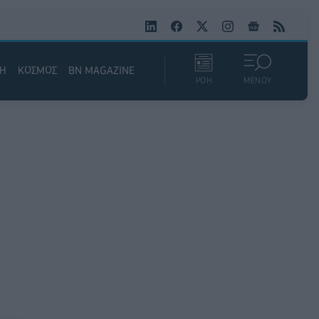
ΚΗ
ΚΟΣΜΟΣ
BN MAGAZINE
ΡΟΗ
ΜΕΝΟΥ