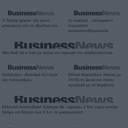
Η Toyota φέρνει νέα γενιά
Σε κινεζική… πολιορκία η
μπαταριών για τα υβριδικά της
ευρωπαϊκή
αυτοκινητοβιομηχανία
Νέο Audi A2 e-tron με στόχο την κορυφή της αποδοτικότητας
Σασλόγλου: «Ξεχνάμε ό,τι έγινε
Εθνική Κορασίδων: Νίκησε με
και προχωράμε»
74-65 τη Δανία και παίζει
ημιτελικό με τη Νορβηγία
Ελληνική Αναπτυξιακή Τράπεζα: Με «προίκα» 2 δισ. ευρώ ανοίγει
δρόμο για δάνεια έως 5 δισ. σε μικρομεσαίες