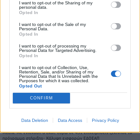
I want to opt-out of the Sharing of my
Εθνική Κορασίδων: Οι δηλώσεις
personal data.
μετά τη νίκη επί της Δανίας και
Opted In
Όμιλος ΔΕΗ: Νέα συμφωνία για
πριν από τον ημιτελικό με τη
χαρτοφυλάκιο έργων ΑΠΕ άνω
Νορβηγία
I want to opt-out of the Sale of my
των 2 GW σε Πολωνία και
Personal Data.
Ουγγαρία
Opted In
I want to opt-out of processing my
Personal Data for Targeted Advertising.
Fourlis: Συμφωνία για την πώληση συμμετοχής στο Sofia South Ring
Opted In
Mall έναντι 49,35 εκατ. ευρώ
I want to opt-out of Collection, Use,
Retention, Sale, and/or Sharing of my
Personal Data that Is Unrelated with the
Purposes for which it was collected.
ΣΚΑΪ: Ολοκληρώθηκε η θητεία
Opted Out
του Γρηγόρη Δημητριάδη - Ο
Χρηματιστήριο Αθηνών:
Γιάννης Αλαφούζος επιστρέφει
Εβδομαδιαία άνοδος 1,76%,
CONFIRM
στη θέση του CEO
κέρδη 23,31% από τις αρχές
του έτους
Data Deletion
Data Access
Privacy Policy
Media: Με ενίσχυση 8 εκατ. ευρώ σε 451 επιχειρήσεις ξεκίνησε το
πρόγραμμα στήριξης- Κάλυψη εισφορών ΕΔΟΕΑΠ