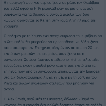
Η παραγωγή φυσικού αερίου ξεκίνησε μόλις τον Οκτώβριο
του 2022 αφού οι ΗΠΑ μεσολάβησαν σε μια σημαντική
συμφωνία για τα θαλάσσια σύνορα μεταξύ των δύο
χωρών, αφήνοντας το Karish στην ισραηλινή πλευρά της
γραμμής.
Ο πόλεμος με τη Χαμάς έχει αναζωπυρώσει τους φόβους ότι
η Χεζμπολάχ θα μπορούσε να προσπαθήσει να βάλει ξανά
στο στόχαστρο την Energean, οδηγώντας σε πτώση 20 τοις
εκατό των μετοχών της εταιρείας, όταν ξεκίνησε η
σύγκρουση. Ωστόσο, έχοντας σταθεροποιηθεί τις τελευταίες
εβδομάδες, έχουν μειωθεί μόνο κατά 6 τοις εκατό από τα
επίπεδα πριν από τη σύγκρουση, αποτιμώντας την Energean
στα 1,7 δισεκατομμύρια λίρες, εν μέρει με τη βοήθεια του
Ρήγα και άλλων ανώτερων στελεχών που μπαίνουν για
αγορά.
Ο Alex Smith, αναλυτής της Investec, δήλωσε: «Παρά το
γεγονός ότι η εταιρεία έχει πολλές δραστηριότητες σε πολλές