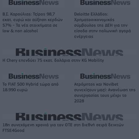
Β.Σ. Καρούλιας: Τζίρος 98,7
Deloitte Ελλάδος:
εκατ. ευρώ και αύξηση κερδών
Χρηματοοικονομικός
57% - Τα νέα στοιχήματα σε
σύμβουλος της ΔΕΗ για την
low & non alcohol
είσοδο στην πολωνική αγορά
ενέργειας
Η Chery επενδύει 75 εκατ. δολάρια στην KG Mobility
Το FIAT 500 Hybrid τώρα από
Ατρόμητος και Novibet
18.990 ευρώ
συνεχίζουν μαζί: Ανανέωση της
συνεργασίας τους μέχρι το
2028
18η συνεχόμενη χρονιά για τον ΟΤΕ στη διεθνή σειρά δεικτών
FTSE4Good