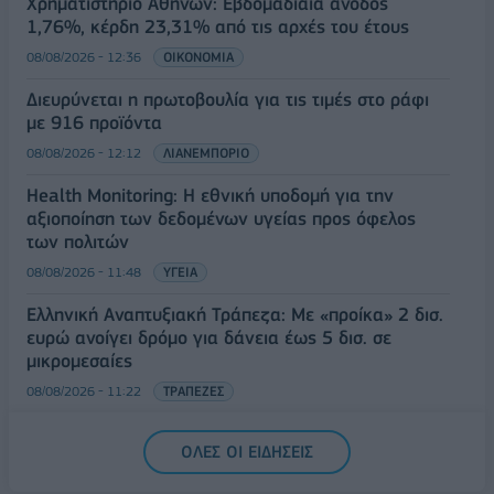
Χρηματιστήριο Αθηνών: Εβδομαδιαία άνοδος
1,76%, κέρδη 23,31% από τις αρχές του έτους
08/08/2026 - 12:36
ΟΙΚΟΝΟΜΙΑ
Διευρύνεται η πρωτοβουλία για τις τιμές στο ράφι
με 916 προϊόντα
08/08/2026 - 12:12
ΛΙΑΝΕΜΠΟΡΙΟ
Health Monitoring: Η εθνική υποδομή για την
αξιοποίηση των δεδομένων υγείας προς όφελος
των πολιτών
08/08/2026 - 11:48
ΥΓΕΙΑ
Ελληνική Αναπτυξιακή Τράπεζα: Με «προίκα» 2 δισ.
ευρώ ανοίγει δρόμο για δάνεια έως 5 δισ. σε
μικρομεσαίες
08/08/2026 - 11:22
ΤΡΑΠΕΖΕΣ
5G παντού, 6G στον ορίζοντα: Πού βρίσκεται η
ΟΛΕΣ ΟΙ ΕΙΔΗΣΕΙΣ
Ελλάδα στη μεγάλη τεχνολογική μετάβαση
08/08/2026 - 10:54
ΤΕΧΝΟΛΟΓΙΑ