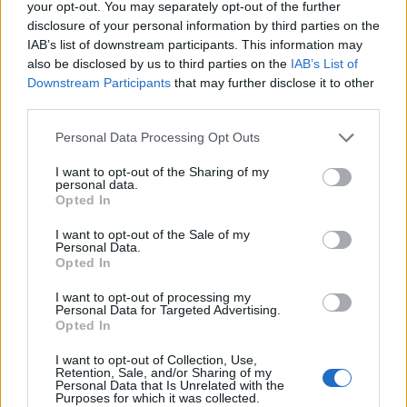
your opt-out. You may separately opt-out of the further
disclosure of your personal information by third parties on the
«Έριξε τις απαιτήσεις του για
Στον Ερυθρό Αστέρα ο
IAB’s list of downstream participants. This information may
Γουόκαπ ο Ολυμπιακός – Ζητά
Γουάιλερ-Μπαμπ (pic)
also be disclosed by us to third parties on the
IAB’s List of
δύο εκατομμύρια από την
Downstream Participants
that may further disclose it to other
Ντουμπάι»
third parties.
Personal Data Processing Opt Outs
Χρηματιστήριο Αθηνών: Εβδομαδιαία άνοδος 1,76%, κέρδη 23,31%
I want to opt-out of the Sharing of my
από τις αρχές του έτους
personal data.
Opted In
I want to opt-out of the Sale of my
Personal Data.
Opted In
Ελληνική Αναπτυξιακή Τράπεζα:
Υπ. Μεταφορών: Οριστική λύση
Με «προίκα» 2 δισ. ευρώ
στο ζήτημα των πινακίδων
I want to opt-out of processing my
ανοίγει δρόμο για δάνεια έως 5
κυκλοφορίας - Τέλος στις
Personal Data for Targeted Advertising.
δισ. σε μικρομεσαίες
χρονοβόρες διαδικασίες
Opted In
I want to opt-out of Collection, Use,
Retention, Sale, and/or Sharing of my
Personal Data that Is Unrelated with the
Η Chery επενδύει 75 εκατ. δολάρια στην KG Mobility
Purposes for which it was collected.