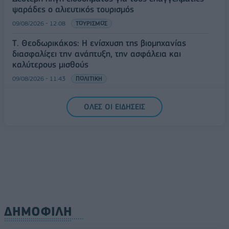
ψαράδες ο αλιευτικός τουρισμός
09/08/2026 - 12:08
ΤΟΥΡΙΣΜΟΣ
Τ. Θεοδωρικάκος: Η ενίσχυση της βιομηχανίας
διασφαλίζει την ανάπτυξη, την ασφάλεια και
καλύτερους μισθούς
09/08/2026 - 11:43
ΠΟΛΙΤΙΚΗ
Υπ. Μεταφορών: Οριστική λύση στο ζήτημα των
ΟΛΕΣ ΟΙ ΕΙΔΗΣΕΙΣ
πινακίδων κυκλοφορίας - Τέλος στις χρονοβόρες
διαδικασίες
09/08/2026 - 11:18
ΕΛΛΑΔΑ
ΔΗΜΟΦΙΛΗ