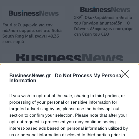
ΣΚΑΪ: Ολοκληρώθηκε η θητεία
του Γρηγόρη Δημητριάδη - Ο
Fourlis: Συμφωνία για την
Γιάννης Αλαφούζος επιστρέφει
πώληση συμμετοχής στο Sofia
στη θέση του CEO
South Ring Mall έναντι 49,35
εκατ. ευρώ
Media: Με ενίσχυση 8 εκατ. ευρώ σε 451 επιχειρήσεις ξεκίνησε το
πρόγραμμα στήριξης- Κάλυψη εισφορών ΕΔΟΕΑΠ
BusinessNews.gr -
Do Not Process My Personal
Information
Η Toyota φέρνει νέα γενιά
Σε κινεζική… πολιορκία η
If you wish to opt-out of the sale, sharing to third parties, or
μπαταριών για τα υβριδικά της
ευρωπαϊκή
processing of your personal or sensitive information for
αυτοκινητοβιομηχανία
targeted advertising by us, please use the below opt-out
section to confirm your selection. Please note that after your
opt-out request is processed you may continue seeing
interest-based ads based on personal information utilized by
Νέο Audi A2 e-tron με στόχο την κορυφή της αποδοτικότητας
us or personal information disclosed to third parties prior to