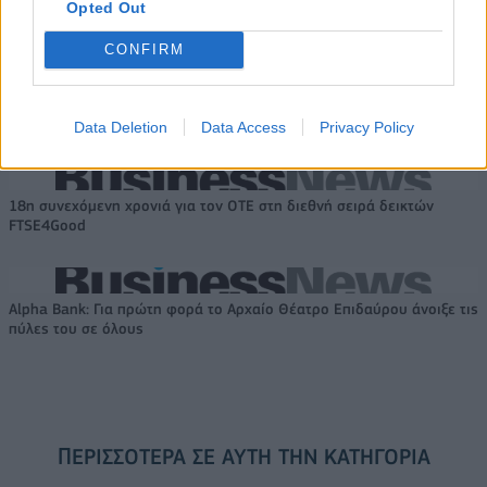
Opted Out
CONFIRM
Το FIAT 500 Hybrid τώρα από
Ατρόμητος και Novibet
18.990 ευρώ
συνεχίζουν μαζί: Ανανέωση της
συνεργασίας τους μέχρι το
2028
Data Deletion
Data Access
Privacy Policy
18η συνεχόμενη χρονιά για τον ΟΤΕ στη διεθνή σειρά δεικτών
FTSE4Good
Alpha Bank: Για πρώτη φορά το Αρχαίο Θέατρο Επιδαύρου άνοιξε τις
πύλες του σε όλους
ΠΕΡΙΣΣΌΤΕΡΑ ΣΕ ΑΥΤΉ ΤΗΝ ΚΑΤΗΓΟΡΊΑ