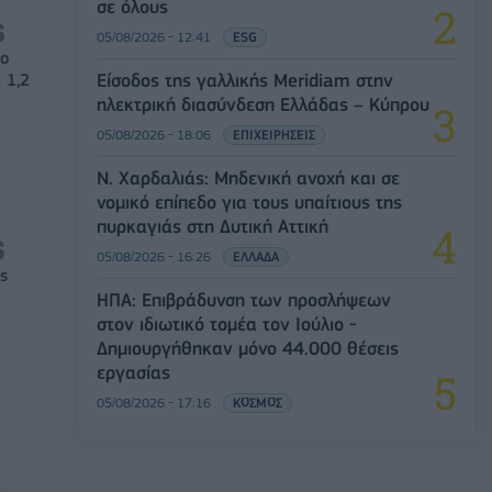
σε όλους
05/08/2026 - 12:41
ESG
νο
Είσοδος της γαλλικής Meridiam στην
 1,2
ηλεκτρική διασύνδεση Ελλάδας – Κύπρου
05/08/2026 - 18:06
ΕΠΙΧΕΙΡΗΣΕΙΣ
Ν. Χαρδαλιάς: Μηδενική ανοχή και σε
νομικό επίπεδο για τους υπαίτιους της
πυρκαγιάς στη Δυτική Αττική
05/08/2026 - 16:26
ΕΛΛΑΔΑ
ς
ΗΠΑ: Επιβράδυνση των προσλήψεων
στον ιδιωτικό τομέα τον Ιούλιο -
Δημιουργήθηκαν μόνο 44.000 θέσεις
εργασίας
05/08/2026 - 17:16
ΚΟΣΜΟΣ