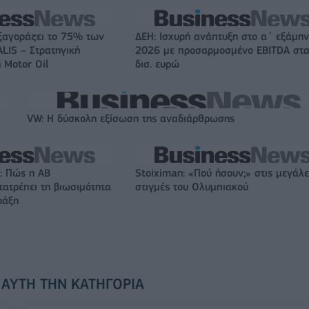
ξαγοράζει το 75% των
ΔΕΗ: Ισχυρή ανάπτυξη στο α΄ εξάμη
LIS – Στρατηγική
2026 με προσαρμοσμένο EBITDA στα
 Motor Oil
δισ. ευρώ
VW: Η δύσκολη εξίσωση της αναδιάρθρωσης
: Πώς η ΑΒ
Stoiximan: «Πού ήσουν;» στις μεγάλε
ατρέπει τη βιωσιμότητα
στιγμές του Ολυμπιακού
ράξη
 ΑΥΤΉ ΤΗΝ ΚΑΤΗΓΟΡΊΑ