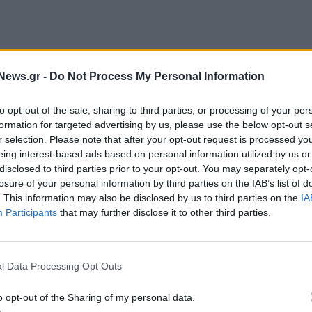
News.gr -
Do Not Process My Personal Information
ακής Εταιρείας με την επωνυμία «Dryna Enterprises
to opt-out of the sale, sharing to third parties, or processing of your per
20 του μετοχικού κεφαλαίου, αναβλήθηκε, σύμφωνα
formation for targeted advertising by us, please use the below opt-out s
r selection. Please note that after your opt-out request is processed y
ηση και λήψη απόφασης επί του θέματος της
eing interest-based ads based on personal information utilized by us or
 και θα συνεχισθεί η Συνέλευση στον ίδιο χώρο και
disclosed to third parties prior to your opt-out. You may separately opt-
losure of your personal information by third parties on the IAB’s list of
. This information may also be disclosed by us to third parties on the
IA
Participants
that may further disclose it to other third parties.
ταγραφής της 18.08.2023 καθ' όσον δεν απέχει
 ημερομηνία καταγραφής.
l Data Processing Opt Outs
o opt-out of the Sharing of my personal data.