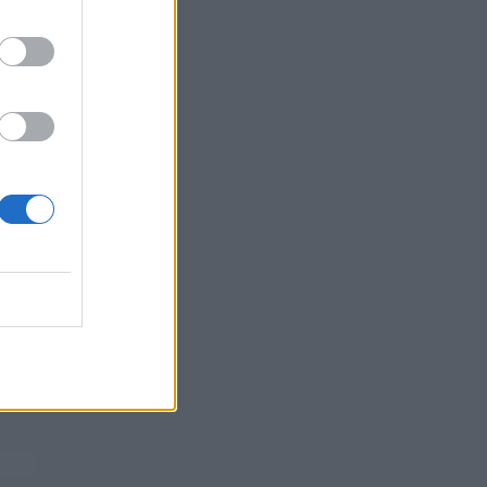
ομοσπονδίες-μέλη και η στήριξη του
συμβουλίου σε Ινφαντίνο
06/08/2026 - 09:25
ΑΘΛΗΤΙΣΜΟΣ