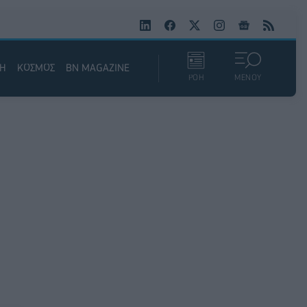
ΚΗ
ΚΟΣΜΟΣ
BN MAGAZINE
ΡΟΗ
ΜΕΝΟΥ