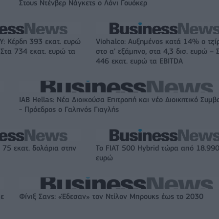
Στους Ντένβερ Νάγκετς ο Λόνι Γουόκερ
: Κέρδη 393 εκατ. ευρώ
Viohalco: Αυξημένος κατά 14% ο τζί
 Στα 734 εκατ. ευρώ τα
στο α' εξάμηνο, στα 4,3 δισ. ευρώ – 
446 εκατ. ευρώ τα EBITDA
IAB Hellas: Νέα Διοικούσα Επιτροπή και νέο Διοικητικό Συμβ
- Πρόεδρος ο Γαληνός Γιαγλής
 75 εκατ. δολάρια στην
Το FIAT 500 Hybrid τώρα από 18.99
ευρώ
με
Φίνιξ Σανς: «Έδεσαν» τον Ντίλον Μπρουκς έως το 2030