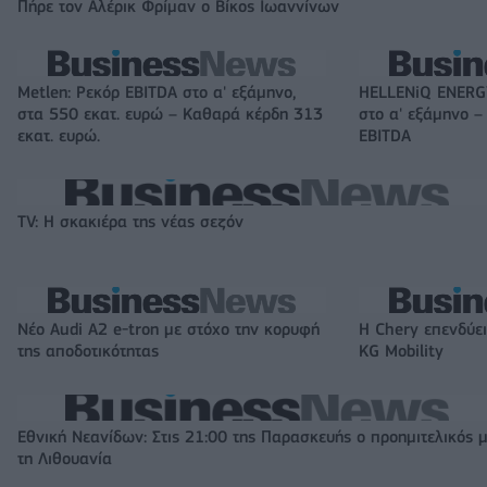
Πήρε τον Αλέρικ Φρίμαν ο Βίκος Ιωαννίνων
Metlen: Ρεκόρ EBITDA στο α' εξάμηνο,
HELLENiQ ENERGY
στα 550 εκατ. ευρώ – Καθαρά κέρδη 313
στο α' εξάμηνο –
εκατ. ευρώ.
EBITDA
TV: Η σκακιέρα της νέας σεζόν
Νέο Audi A2 e-tron με στόχο την κορυφή
Η Chery επενδύει
της αποδοτικότητας
KG Mobility
Εθνική Νεανίδων: Στις 21:00 της Παρασκευής ο προημιτελικός 
τη Λιθουανία