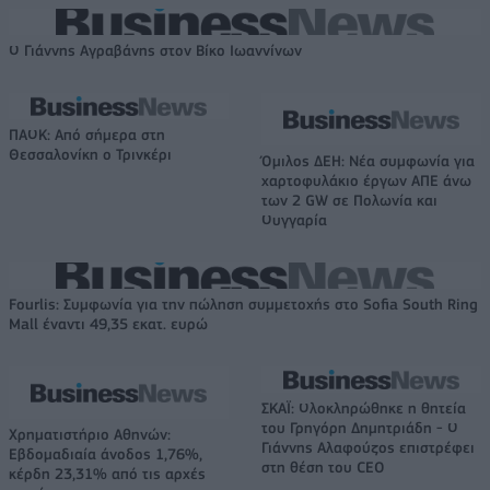
Ο Γιάννης Αγραβάνης στον Βίκο Ιωαννίνων
ΠΑΟΚ: Από σήμερα στη
Θεσσαλονίκη ο Τρινκέρι
Όμιλος ΔΕΗ: Νέα συμφωνία για
χαρτοφυλάκιο έργων ΑΠΕ άνω
των 2 GW σε Πολωνία και
Ουγγαρία
Fourlis: Συμφωνία για την πώληση συμμετοχής στο Sofia South Ring
Mall έναντι 49,35 εκατ. ευρώ
ΣΚΑΪ: Ολοκληρώθηκε η θητεία
του Γρηγόρη Δημητριάδη - Ο
Χρηματιστήριο Αθηνών:
Γιάννης Αλαφούζος επιστρέφει
Εβδομαδιαία άνοδος 1,76%,
στη θέση του CEO
κέρδη 23,31% από τις αρχές