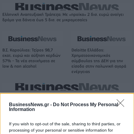
Ελληνική Αναπτυξιακή Τράπεζα: Με «προίκα» 2 δισ. ευρώ ανοίγει
δρόμο για δάνεια έως 5 δισ. σε μικρομεσαίες
Β.Σ. Καρούλιας: Τζίρος 98,7
Deloitte Ελλάδος:
εκατ. ευρώ και αύξηση κερδών
Χρηματοοικονομικός
57% - Τα νέα στοιχήματα σε
σύμβουλος της ΔΕΗ για την
low & non alcohol
είσοδο στην πολωνική αγορά
ενέργειας
Η Chery επενδύει 75 εκατ. δολάρια στην KG Mobility
BusinessNews.gr -
Do Not Process My Personal
Information
Το FIAT 500 Hybrid τώρα από
Ατρόμητος και Novibet
18.990 ευρώ
συνεχίζουν μαζί: Ανανέωση της
If you wish to opt-out of the sale, sharing to third parties, or
συνεργασίας τους μέχρι το
processing of your personal or sensitive information for
2028