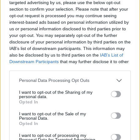
targeted advertising by us, please use the below opt-out
section to confirm your selection. Please note that after your
opt-out request is processed you may continue seeing
interest-based ads based on personal information utilized by
18η συνεχόμενη χρονιά για τον ΟΤΕ στη διεθνή σειρά δεικτών
us or personal information disclosed to third parties prior to
FTSE4Good
your opt-out. You may separately opt-out of the further
disclosure of your personal information by third parties on the
IAB’s list of downstream participants. This information may
Alpha Bank: Για πρώτη φορά το Αρχαίο Θέατρο Επιδαύρου άνοιξε τις
also be disclosed by us to third parties on the
IAB’s List of
πύλες του σε όλους
Downstream Participants
that may further disclose it to other
third parties.
Personal Data Processing Opt Outs
I want to opt-out of the Sharing of my
ΠΕΡΙΣΣΌΤΕΡΑ ΣΕ ΑΥΤΉ ΤΗΝ ΚΑΤΗΓΟΡΊΑ
personal data.
Opted In
I want to opt-out of the Sale of my
Personal Data.
Opted In
I want to opt-out of processing my
Personal Data for Targeted Advertising.