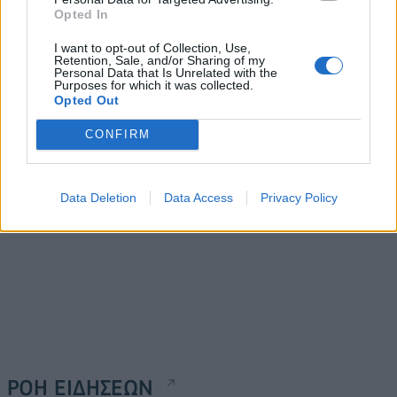
Opted In
ΠΕΦ: Πρωτόκολλο
ΗΛΕΚΤΩΡ - WATT: Προς
I want to opt-out of Collection, Use,
Retention, Sale, and/or Sharing of my
συνεργασίας με το Master
υπογραφή περιβαλλοντική
Personal Data that Is Unrelated with the
του ΕΚΠΑ στη Διοίκηση
σύμβαση 54 εκατ. ευρώ
Purposes for which it was collected.
Επιχειρήσεων
στη Δυτ. Αττική
Opted Out
24/05/2023 - 08:38
24/05/2023 - 09:36
CONFIRM
Data Deletion
Data Access
Privacy Policy
ΡΟΗ ΕΙΔΗΣΕΩΝ