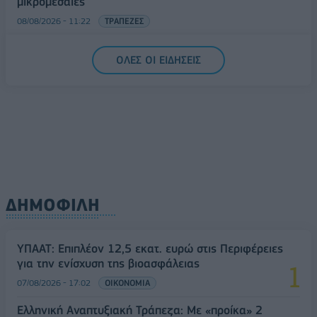
μικρομεσαίες
08/08/2026 - 11:22
ΤΡΑΠΕΖΕΣ
5G παντού, 6G στον ορίζοντα: Πού βρίσκεται η
ΟΛΕΣ ΟΙ ΕΙΔΗΣΕΙΣ
Ελλάδα στη μεγάλη τεχνολογική μετάβαση
08/08/2026 - 10:54
ΤΕΧΝΟΛΟΓΙΑ
ΔΗΜΟΦΙΛΗ
ΥΠΑΑΤ: Επιπλέον 12,5 εκατ. ευρώ στις Περιφέρειες
για την ενίσχυση της βιοασφάλειας
07/08/2026 - 17:02
ΟΙΚΟΝΟΜΙΑ
Ελληνική Αναπτυξιακή Τράπεζα: Με «προίκα» 2